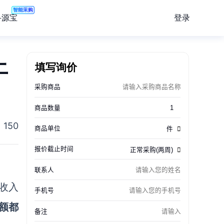
智能采购
登录
寻源宝
上
填写询价
150
收入
额都