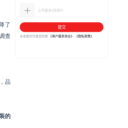
降了
。调查
，品
装的