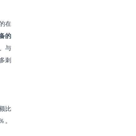
化的在
备的
、与
多刺
额比
％。