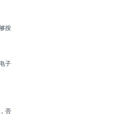
够按
电子
，否