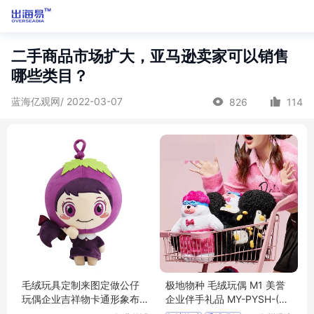
二手商品市场扩大，亚马逊卖家可以销售
哪些类目？
蓝海亿观网/ 2022-03-07
826
114
毛绒玩具定制来图定做公仔
极地物种 毛绒玩偶 M1 美誉
玩偶企业吉祥物卡通形象布
企业伴手礼品 MY-PYSH-(T)
娃娃订制logo
-04