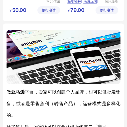
河北信诚
极地物种
毛绒玩偶
泉州经济
和科技有
技术开发
M1
企业伴手礼品
MY
50.00
79.00
拨打电话
限公司
拨打电话
区美誉商
￥
￥
PYSH
T
04
贸有限公
司
做
亚马逊
平台，卖家可以创建个人品牌，也可以做批发销
售，或者是零售套利（转售产品），运营模式是多样化
的。
除了这几种，卖家还可以在亚马逊上销售二手产品。