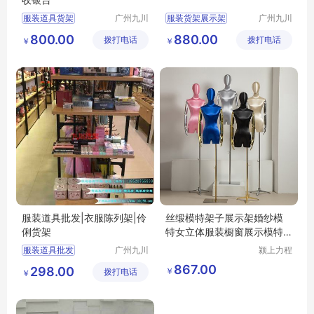
服装道具货架
广州九川
服装货架展示架
广州九川
货架有限
货架有限
女服装店装修货架
服装道具批发
800.00
880.00
拨打电话
公司
拨打电话
公司
￥
￥
服装货架
服装展示架
服装道具批发|衣服陈列架|伶
丝缎模特架子展示架婚纱模
俐货架
特女立体服装橱窗展示模特
道具假模
服装道具批发
广州九川
颍上力程
货架有限
仪器设备
衣服陈列架
867.00
298.00
￥
拨打电话
公司
有限公司
￥
伶俐货架哪里买