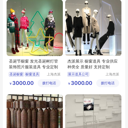
圣诞节橱窗 发光圣诞树灯管
杰派展示 橱窗道具 专业供应
装饰照片服装道具 专业定制
种类全 质量好 支持定制
圣诞橱窗
橱窗道具
上海杰派
展示道具公司
上海杰派
展示有限
展示有限
橱窗设计
橱窗安装
橱窗道具
3000.00
3000.00
拨打电话
公司
拨打电话
公司
￥
￥