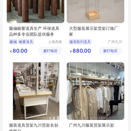
藤编橱窗道具生产 环保道具
大型服装展示架货架订做厂
品种多专业团队提供服务
家
藤编
橱窗道具
上海杰派
服装陈列道具
广州九川
展示有限
货架有限
藤编橱窗道具
服装展示架
80.00
880.00
拨打电话
公司
拨打电话
公司
￥
￥
道具生产厂
服装挂摆中柜
服装道具货架九川货架名创
广州九川服装货架展示架
收银台