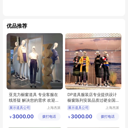
优品推荐
亚克力橱窗道具 专业客服在
DP道具服装店专业提供设计
线答疑 解决您的需求 欢迎来
橱窗陈列安装品质过硬全国
电详询
范围
展示道具公司
上海杰派
展示道具公司
上海杰派
展示有限
展示有限
橱窗道具
橱窗道具
DP道具
3000.00
3000.00
拨打电话
公司
拨打电话
公司
￥
￥
设计安装
服装店