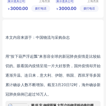
展示道具公司
上海杰派
展示道具公司
上海杰派
展示有限
展示有限
橱窗道具
橱窗道具
3000.00
3000.00
拨打电话
公司
拨打电话
公司
￥
￥
本文内容来源于：中国物流与采购杂志
用“按下葫芦浮起瓢”来形容全球的新冠肺炎疫情是比较贴
切的。眼看国内疫情呈现一片大好形势，国外疫情却开始
逐渐升温。连日来，意大利、伊朗、韩国、西班牙等多国
累计确诊人数不断增加。截至3月20日12时，海外确诊新
冠肺炎病例已超过16万人。
潮 州 安 伸缩雨篷 大型户外物流移动推拉棚