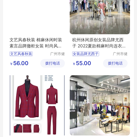
文艺风春秋装 棉麻休闲时装
杭州休闲原创女装品牌尤西
素言品牌撤柜女装 时尚风衣
子 2022夏款棉麻时尚连衣裙
连衣裙走份
广州尾货库存
文艺风春秋装
广州市健
女装品牌尤西子
广州市健
凡服饰有
凡服饰有
棉麻休闲时装
夏款棉麻时尚连衣裙
56.00
55.00
拨打电话
限公司
拨打电话
限公司
￥
￥
素言品牌撤柜女装
杭州休闲原创
时尚风衣
连衣裙