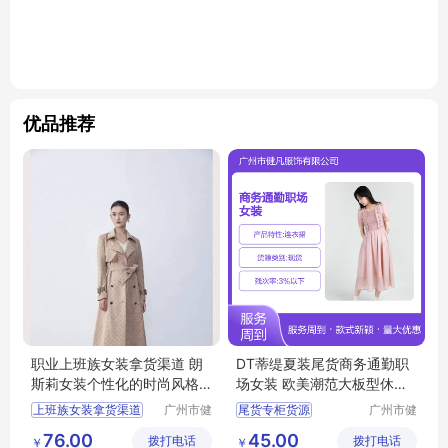
优品推荐
职业上班族女装拿货渠道 朗
DT蒂缇夏装尾货商务通勤职
斯莉女装个性化的时尚风格
场女装 欧美潮范大板型休闲
广州服装市场
风
上班族女装拿货渠道
广州市健
尾货专柜货源
广州市健
凡服饰有
凡服饰有
女装个性化的时尚风格
摩登时尚潮牌女装
76.00
45.00
拨打电话
限公司
拨打电话
限公司
￥
￥
广州服装市场
商务通勤职场女装