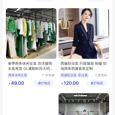
品牌女装尾货
女装
春季商务休闲女装 浩洋服饰
西服职业装 行政服装 制服 职
女装尾货 OL通勤时尚大码女
场商务西服套装定制
装货源供应
商务休闲女装
广州市健
西服职业装
职业装
江西亮剑
凡服饰有
服饰有限
浩洋服饰
大码女装
西服
行政服装
制服
49.00
120.00
拨打电话
限公司
拨打电话
公司
￥
￥