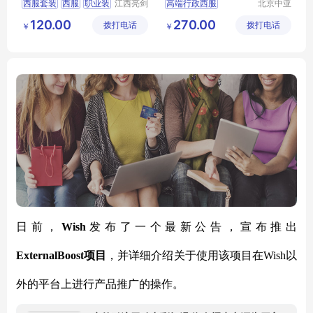
西服套装
西服
职业装
江西亮剑
高端行政西服
北京中亚
服饰有限
天商贸有
行政服装
服装定制
行政商务女士职业套装
120.00
270.00
拨打电话
公司
拨打电话
限公司
￥
￥
商务女士职业套装
职业装正装
西服定做厂家
日前，
Wish
发布了一个最新公告，宣布推出
ExternalBoost项目
，并详细介绍关于使用该项目在
Wish以
外的平台上进行产品推广的操作。