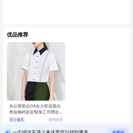
优品推荐
办公室前台OA女士职业装白
色短袖衬衫定制加工可绣企
业标志
前台服装
苏州永至
诚服饰有
文员工作服装
55.00
拨打电话
限公司
￥
女士白衬衫
一个词说不清？来这里可以找到更多
去提问