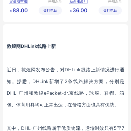
定做航空服
苏州永至
新余服装厂
苏州永至
诚服饰有
诚服饰有
南方航空服定做
88.00
36.00
拨打电话
限公司
拨打电话
限公司
￥
￥
东方航空服定做
西南航空服定做
定做空姐服装
敦煌网DHLink线路上新
近日，敦煌网发布公告，对DHLink线路上新情况进行通
知。据悉，DHLink新增了2条线路解决方案，分别是
DHL-广州和敦煌ePacket-北京线路，球服、鞋帽、箱
包、体育用具均可正常出运，在价格方面也具有优势。
其中，DHL-广州线路属于优质物流，运输时效只有5至7