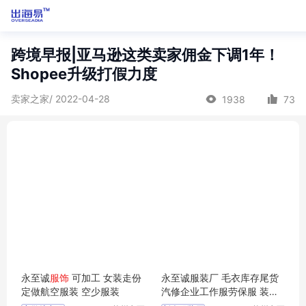
跨境早报|亚马逊这类卖家佣金下调1年！
Shopee升级打假力度
卖家之家/ 2022-04-28
1938
73
永至诚
服饰
可加工 女装走份
永至诚服装厂 毛衣库存尾货
定做航空服装 空少服装
汽修企业工作服劳保服 装定
制刺绣