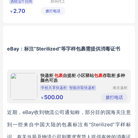
酒精湿巾招商
郑州代工
帮网络科
酒精湿巾代理
2.70
拨打电话
技有限公
￥
消毒湿巾定制
司
消毒湿巾批发
婴儿湿巾定制
eBay：标注“Sterilized”等字样包裹需提供消毒证书
快递柜
包裹
自提柜 小区驿站
包裹
存取柜 多种
颜色可选
学校共享快递柜
智能存取快递柜
南京递柜
供应链管
智能联网快递柜
驿站智能快递柜
理有限公
500.00
拨打电话
￥
司
智能存储快递柜
近期，eBay收到物流公司通知称，部分目的国海关注意
到一些来自中国大陆的包裹标注有“Sterilized”字样标
识。有关当局及物流公司则要求寄货人提供有效的消毒证