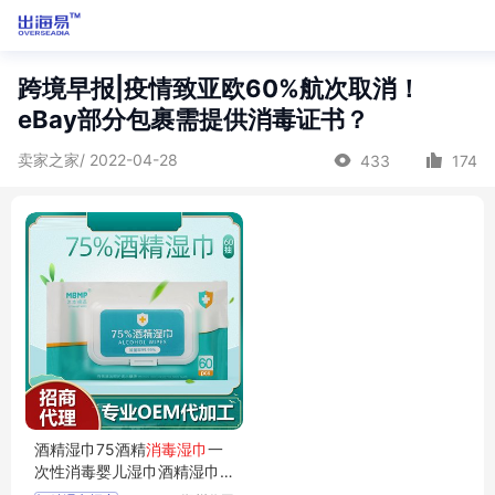
跨境早报|疫情致亚欧60%航次取消！
eBay部分包裹需提供消毒证书？
卖家之家/ 2022-04-28
433
174
酒精湿巾75酒精
消毒湿巾
一
次性消毒婴儿湿巾酒精湿巾
纸招商代理 定制批发