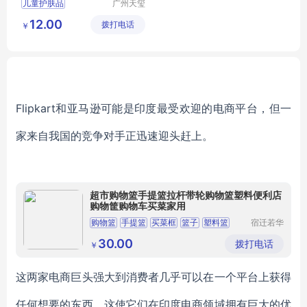
儿童护肤品
广州天玺
生物科技
化妆品代加工
12.00
拨打电话
有限公司
￥
化妆品加工
化妆品定制
面霜
Flipkart和亚马逊可能是印度最受欢迎的电商平台，但一
家来自我国的竞争对手正迅速迎头赶上。
超市购物篮手提篮拉杆带轮购物篮塑料便利店
购物筐购物车买菜家用
购物篮
手提篮
买菜框
篮子
塑料篮
宿迁若华
信息科技
有限公司
30.00
拨打电话
￥
这两家电商巨头强大到消费者几乎可以在一个平台上获得
任何想要的东西，这使它们在印度电商领域拥有巨大的优