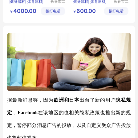
健身器材
体育器材
长春市二
健身器材
体育器材
长春市二
道区北腾
道区北腾
篮球架
乒乓球台
篮球架
乒乓球台
4000.00
600.00
拨打电话
五金产品
拨打电话
五金产品
￥
￥
批发处
批发处
据最新消息称，因为
欧洲和日本
出台了新的用户
隐私规
定
，
Facebook
在该地区的也相关隐私政策也推出新的规
定，暂停部分消息广告的投放，以及自定义受众广告投放
也将暂停投放。