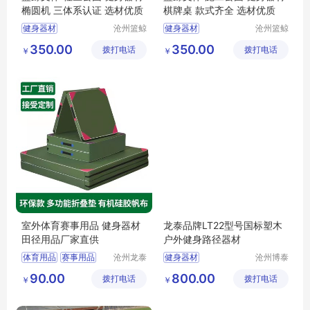
椭圆机 三体系认证 选材优质
棋牌桌 款式齐全 选材优质
健身器材
沧州篮鲸
健身器材
沧州篮鲸
文体器材
文体器材
健身器材椭圆机
健身器材棋牌桌
350.00
350.00
拨打电话
设备厂
拨打电话
设备厂
￥
￥
运动器材厂
椭圆机
组合运动器材
健骑机
健身器材厂家
椭圆机
室外体育赛事用品 健身器材
龙泰品牌LT22型号国标塑木
田径用品厂家直供
户外健身路径器材
体育用品
赛事用品
沧州龙泰
健身器材
沧州博泰
体育器材
体育设备
体育垫子
比赛用品
90.00
800.00
拨打电话
有限公司
拨打电话
有限公司
￥
￥
垫子作用