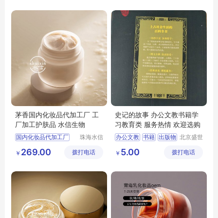
化妆品的代加工公司
化妆品研发oem公司
水信生物
水信生物
茅香国内化妆品代加工厂 工
史记的故事 办公文教书籍学
厂加工护肤品 水信生物
习教育类 服务热情 欢迎选购
国内化妆品代加工厂
珠海水信
办公文教
书籍
出版物
北京盛世
生物科技
文博文化
化妆品代工厂生产
学习考试
教育类
269.00
5.00
拨打电话
有限公司
拨打电话
传播中心
￥
￥
化妆品生产代工厂
好的化妆品oem工厂
水信生物