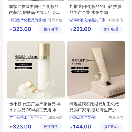
掌状红皮藻中国生产化妆品
胡椒 制作化妆品的厂家 护肤
的基地 护肤品代加工厂 水信
品生产企业 水信生物
生物
中国生产化妆品的基地
珠海水信
胡椒制作化妆品的厂家
珠海水信
生物科技
生物科技
委托生产化妆品加工
护肤品生产企业
323.00
222.00
拨打电话
有限公司
拨打电话
有限公司
￥
￥
化妆品定制加工厂家
护肤品原液加工
化妆品生产研发公司
护肤品的生产厂
水信生物
水信生物
赤小豆 代工厂生产化妆品 补
蝴蝶兰阿努比斯代加工化妆
水护肤品OEM加工费用 水信
品的厂家 乳液贴牌生产护肤
生物
品 水信生物
赤小豆代工厂生产化妆品
珠海水信
化妆品生产制作
珠海水信
生物科技
生物科技
代生产化妆品的公司
化妆品定制生产
323.00
144.00
拨打电话
有限公司
拨打电话
有限公司
￥
￥
化妆品代工生产公司
化妆品产品厂家