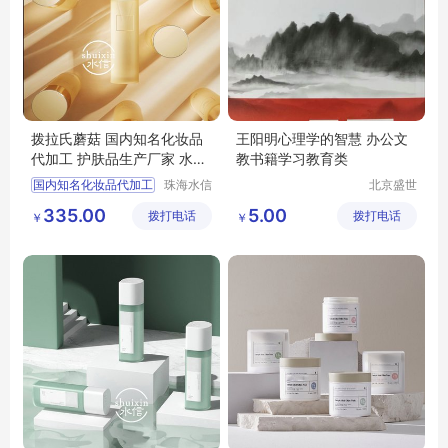
拨拉氏蘑菇 国内知名化妆品
王阳明心理学的智慧 办公文
代加工 护肤品生产厂家 水信
教书籍学习教育类
生物
国内知名化妆品代加工
珠海水信
北京盛世
生物科技
文博文化
化妆品代工厂公司
335.00
5.00
拨打电话
有限公司
拨打电话
传播中心
￥
￥
代工的工厂化妆品
代工的化妆品公司
水信生物