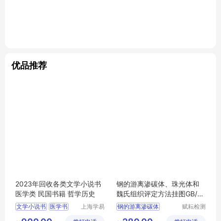
优品推荐
2023年回收各类文学小说书
钢的游离渗碳体、珠光体和
医学类 民国书籍 哲学历史
魏氏组织评定方法挂图GB/T1
3299-2022
文学小说书
医学书
上海学易
钢的游离渗碳体
赋耘检测
斋贸易有
技术(上
民国书籍
哲学书籍
珠光体和魏氏组织