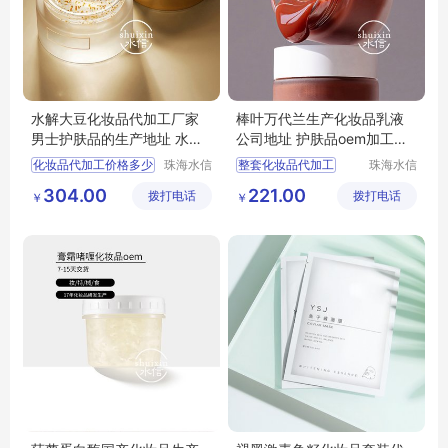
水解大豆化妆品代加工厂家
棒叶万代兰生产化妆品乳液
男士护肤品的生产地址 水信
公司地址 护肤品oem加工厂
生物
家 水信生物
化妆品代加工价格多少
珠海水信
整套化妆品代加工
珠海水信
生物科技
生物科技
广东省化妆品厂家
品牌化妆品代加工
304.00
221.00
拨打电话
有限公司
拨打电话
有限公司
￥
￥
化妆品odm公司
化妆品产品的生产
国内化妆品oem工厂
芦荟化妆品的生产
水信生物
海外化妆品代生产