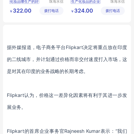
化妆品哪生产的好
珠海水信
生产化妆品的企业
珠海水信
生物科技
生物科技
企业做化妆品代加工
广东省化妆品生产公司
322.00
324.00
拨打电话
有限公司
拨打电话
有限公司
￥
￥
化妆品odm贴牌厂家
珠海生产化妆品的公司
做化妆品加工的厂家
水信生物
水信生物
据外媒报道，电子商务平台Flipkart决定将重点放在印度
的二线城市，并计划通过价格而非交付速度打入市场，这
是对其在印度的业务战略的长期考虑。
Flipkart认为，价格这一差异化因素将有利于其进一步发
展业务。
Flipkart的首席企业事务官Rajneesh Kumar表示：“我们