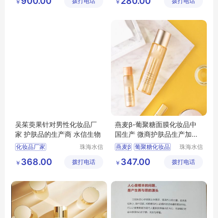
900.00
280.00
拨打电话
限公司
拨打电话
海)有限
￥
￥
历史书籍
金相评级标准挂图
公司
评定方法挂图
金相挂图
吴茱萸果针对男性化妆品厂
燕麦β-葡聚糖面膜化妆品中
家 护肤品的生产商 水信生物
国生产 微商护肤品生产加工
水信生物
化妆品厂家
珠海水信
燕麦β
葡聚糖化妆品
珠海水信
生物科技
生物科技
化妆品生产商
化妆品中国生产
368.00
347.00
拨打电话
有限公司
拨打电话
有限公司
￥
￥
好的化妆品加工厂家
好的化妆品oem工厂
oem厂家化妆品
品牌化妆品生产
护肤品的生产商
水信生物