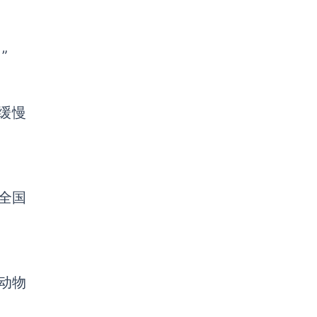
”
个缓慢
是全国
动物