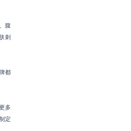
术、腹
肤刺
品牌都
的更多
制定