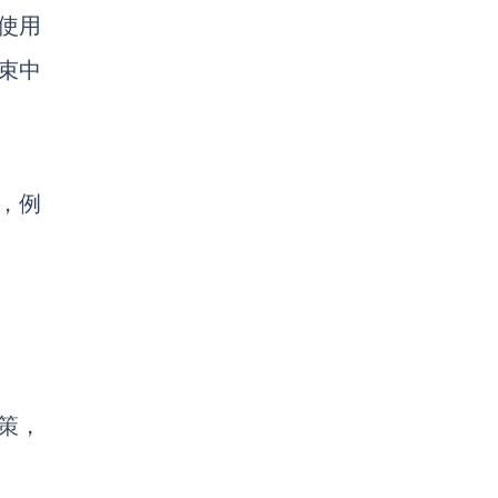
使用
束中
，例
策，