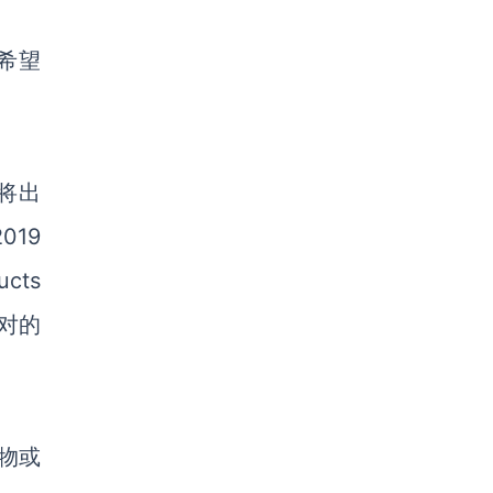
s 希望
即将出
19
cts
对的
物或