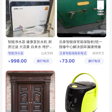
智能净水器 健康直饮水机 厨
北泰智能保管箱保险柜/统一
房过滤 大流量 自来水 维护量
报修中心解决损坏漏液维修
小
智能净水器
山东艾柯
北泰智能保险柜电话
深圳市万
玛环保科
能清洁服
健康直饮水机
净水器
北泰智能保险柜公司
998.00
73.00
拨打电话
技有限公
拨打电话
务有限公
￥
￥
北泰智能保险柜厂家
司
司
北泰智能保险箱售后
北泰智能保险箱官网维修