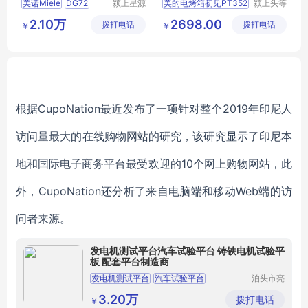
美诺Miele
DG72
颍上星源
美的电烤箱初见PT352
颍上头等
科技发展
舱科技发
2.10万
2698.00
拨打电话
有限公司
拨打电话
展有限公
￥
￥
司
根据CupoNation最近发布了一项针对整个2019年印尼人
访问量最大的在线购物网站的研究，该研究显示了印尼本
地和国际电子商务平台最受欢迎的10个网上购物网站，此
外，CupoNation还分析了来自电脑端和移动Web端的访
问者来源。
发电机测试平台汽车试验平台 铸铁电机试验平
板 配套平台制造商
发电机测试平台
汽车试验平台
泊头市亮
健机械设
电机试验平台
铸铁试验平台
备制造有
3.20万
拨打电话
￥
限公司