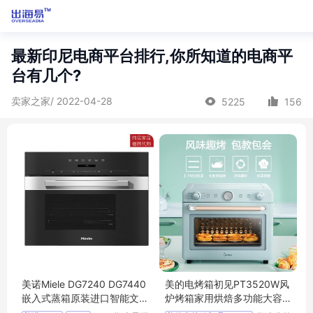
最新印尼电商平台排行,你所知道的电商平
台有几个?
卖家之家/ 2022-04-28
5225
156
美诺Miele DG7240 DG7440
美的电烤箱初见PT3520W风
嵌入式蒸箱原装进口智能文
炉烤箱家用烘焙多功能大容
本显示
量智能家电