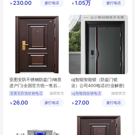
230.00
1.05万
拨打电话
技有限公
拨打电话
有限公司
￥
￥
智能电饭煲
ALY
司
G40FB21D
公司福利品
亚图安防不锈钢防盗门(钢质
ojj智能智能锁（防盗门锁
进户门)全国官方统一售后服
业）公司400电话(行业解密)
务热线号码
亚图安防指纹锁电话
深圳市万
ojj智能指纹锁电话
深圳市万
能清洁服
能清洁服
亚图安防指纹锁公司
ojj智能指纹锁公司
26.00
27.00
拨打电话
务有限公
拨打电话
务有限公
￥
￥
亚图安防智能锁厂家
ojj智能智能锁厂家
司
司
亚图安防智能锁售后
ojj智能智能锁售后
亚图安防智能锁官网维修
ojj智能智能锁官网维修