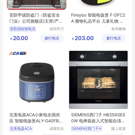
安防甲级防盗门（防盗安全
Finsybo 智能电饭煲 F-DFC2
门业）公司旗舰店(主营/产
A 雅物礼品平台 儿童礼物 MY
品)
-JJNJJ-Y-05
安防指纹锁电话
深圳市万
泉州雅物
能清洁服
贸易有限
安防指纹锁公司
20.00
203.00
拨打电话
务有限公
拨打电话
公司
￥
￥
安防智能锁厂家
司
安防智能锁售后
安防智能锁官网维修
北美电器ACA小家电全国供
SIEMENS西门子 HB356GES
应 智能电饭煲ALY-G40FB21
0W 电烤箱嵌入式智能自清洁
D 公司福利品
多功能全自动
北美电器ACA
成都市吉
SIEMENS西门子H
颍上星源
顺优品科
科技发展
全国供应商