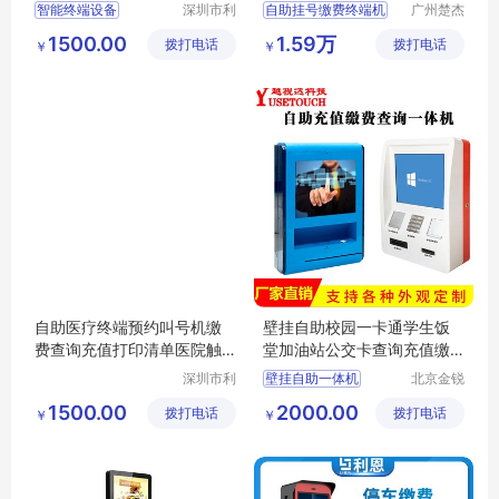
自助终端机
单机查询机
智能终端设备
深圳市利
自助挂号缴费终端机
广州楚杰
恩信息技
信息科技
自助打印机多少钱一台
1500.00
1.59万
拨打电话
术股份有
拨打电话
有限公司
￥
￥
无人自助打印机多少钱一台
限公司
自助打印机
自助终端机
自助医疗终端预约叫号机缴
壁挂自助校园一卡通学生饭
费查询充值打印清单医院触
堂加油站公交卡查询充值缴
控一体终端机
费终端
深圳市利
壁挂自助一体机
北京金锐
恩信息技
智诚智能
一卡通加油站充值缴费终端
1500.00
2000.00
拨打电话
术股份有
拨打电话
科技有限
￥
￥
公交卡查询充值缴费
限公司
公司
校园自助一卡通充值缴费