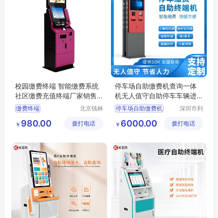
校园缴费终端 智能缴费系统
停车场自助缴费机查询一体
社区缴费充值终端厂家销售
机无人值守自助停车车辆进
【订金】
出扫码结算
缴费终端
北京钱林
停车场自助缴费机
深圳市利
恒兴科技
恩信息技
智能充值终端
自助机
自助缴费查询一体机
980.00
6000.00
拨打电话
股份有限
拨打电话
术股份有
￥
￥
自助终端机
无人值守自助停车缴费终端
公司
限公司
自助终端机
停车自助终端机