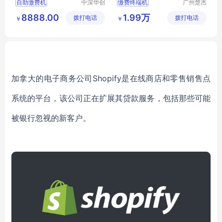
自助缴费机
中深华创
缴费终端机
广州楚杰
（成都）
信息科技
触摸一体机
8888.00
1.99万
拨打电话
电子科技
拨打电话
有限公司
￥
￥
服务终端机
有限公司
查询一体机
自助取单填单
加拿大的电子商务公司Shopify是在线商店和零售销售点
系统的平台，该公司正在扩展其贷款服务，包括那些可能
被银行忽视的新客户。