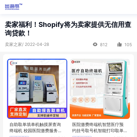
卖家福利！Shopify将为卖家提供无信用查
询贷款！
卖家之家/ 2022-04-28
812
105
自助取单填单机触摸屏查询
医院缴费终端机智慧医疗预
终端机 校园医院缴费服务终
约挂号取号机智能打印取单
端中深华创
机厂家