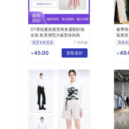
DT蒂缇夏装尾货商务通勤职场
春季商
女装 欧美潮范大板型休闲风
装尾货
源供应
尾货专柜货源
广州市健
商务休
凡服饰有
摩登时尚潮牌女装
浩洋服
限公司
45.00
49.
商务通勤职场女装
获取底价
￥
￥
品牌女装尾货
女装