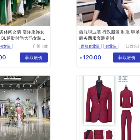
务休闲女装 浩洋服饰女
西服职业装 行政服装 制服 职场
 OL通勤时尚大码女装货
商务西服套装定制
闲女装
广州市健
西服职业装
职业装
江西亮
凡服饰有
服饰有
饰
大码女装
西服
行政服装
限公司
公司
00
120.00
获取底价
制服
获取底价
￥