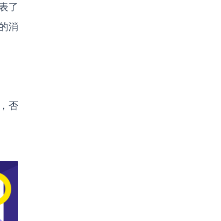
代表了
的消
，否