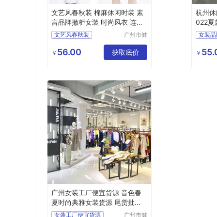
文艺风春秋装 棉麻休闲时装 素
杭州休
言品牌撤柜女装 时尚风衣 连衣
022
裙走份
货库存
文艺风春秋装
广州市健
女装品
凡服饰有
棉麻休闲时装
夏款棉
限公司
56.00
55.
素言品牌撤柜女装
获取底价
杭州休
￥
￥
时尚风衣
连衣裙
广州女装工厂便宜货源 音色春
夏时尚典雅女装货源 尾货批发
市场
女装工厂便宜货源
广州市健