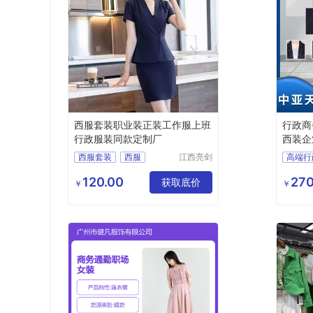
西服套装职业装正装工作服上班
行政商
行政服装同款定制厂
西装企
西服套装
西服
江西亮剑
高端行
服饰有限
职业装
行政服装
行政商
公司
120.00
270
服装定制
获取底价
商务女
￥
￥
职业装
西服定