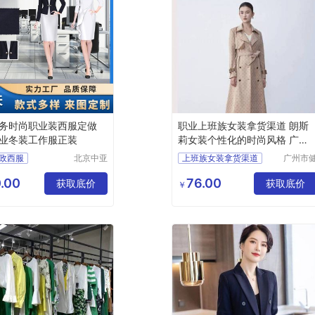
务时尚职业装西服定做
职业上班族女装拿货渠道 朗斯
业冬装工作服正装
莉女装个性化的时尚风格 广州
服装市场
政西服
北京中亚
上班族女装拿货渠道
广州市
天商贸有
凡服饰
务女士职业套装
女装个性化的时尚风格
限公司
限公司
.00
76.00
士职业套装
获取底价
广州服装市场
获取底价
￥
正装
做厂家