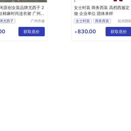
闲原创女装品牌尤西子 2
女士时装 商务西装 高档西服定
夏款棉麻时尚连衣裙 广州尾
做 企业单位 团体来样
牌尤西子
广州市健
女士时装
商务西装
杭州西
凡服饰有
服饰科
麻时尚连衣裙
高档西服定做
限公司
有限公
00
830.00
闲原创
获取底价
团体女士时装
获取底价
￥
团体工作服定做