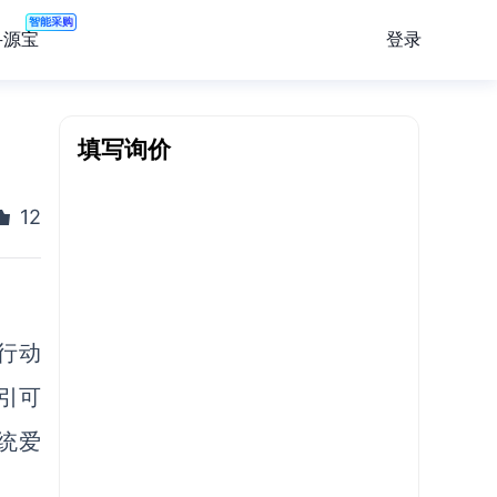
智能采购
登录
寻源宝
填写询价
12
诸行动
引可
统爱