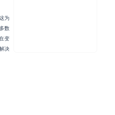
这为
多数
在变
解决