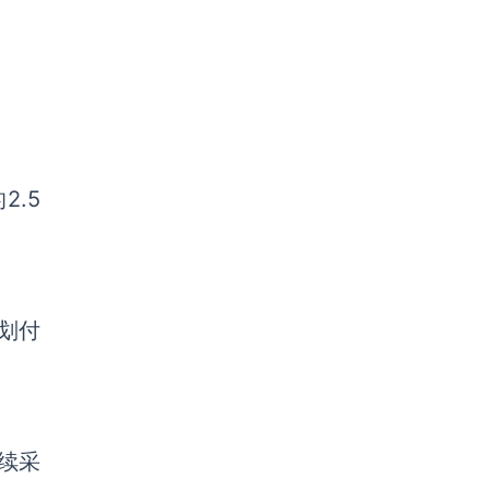
.5
划付
续采