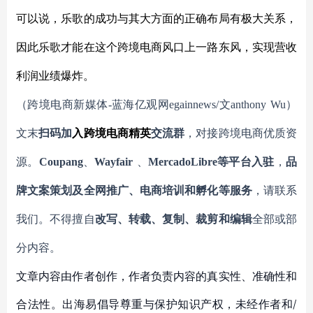
可以说，乐歌的成功与其大方面的正确布局有极大关系，
因此乐歌才能在这个跨境电商风口上一路东风，实现营收
利润业绩爆炸。
（跨境电商新媒体
-蓝海亿观网egainnews/文anthony
Wu
）
文末
扫码
加
入
跨境电商精英
交流群
，对接跨境电商优质资
源。
Coupang
、
Wayfair
、
MercadoLibre等平台入驻
，
品
牌文案策划及全网推广、电商培训和孵化等服务
，请联系
我们。不得擅自
改写、转载、复制、裁剪和编辑
全部或部
分内容。
文章内容由作者创作，作者负责内容的真实性、准确性和
合法性。出海易倡导尊重与保护知识产权，未经作者和/