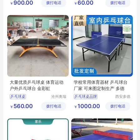
900.00
60.00
拨打电话
品有限公
拨打电话
制造有限
￥
￥
娄底乒乓球桌
球桌
司
公司
永州乒乓球
衡阳乒乓球桌
大量优质乒乓球桌 体育运动
学校常用体育器材 乒乓球台
户外乒乓球台 金彩虹
厂家 可来图定制生产 多德
乒乓球桌
沧州奥瑞
乒乓球桌品牌
西安多德
体育器材
体育用品
室外乒乓球桌
篮球场地
560.00
1000.00
拨打电话
制造有限
拨打电话
有限公司
￥
￥
金彩虹乒乓球台
学校场地器材
公司
大彩虹乒乓球台
篮球运动
乒乓球案
乒乓球桌批发