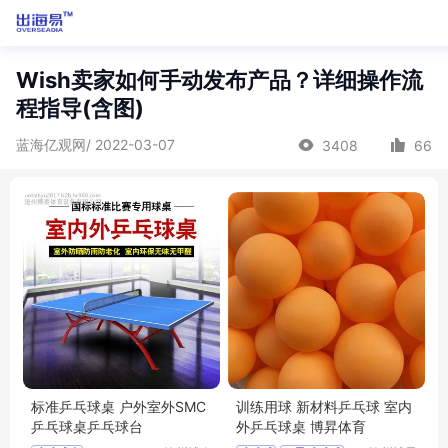
Wish卖家如何手动发布产品？详细操作流
程指导(含图)
蓝海亿观网/ 2022-03-07
3408
66
标准乒乓球桌 户外室外SMC
训练用球 新材料乒乓球 室内
乒乓球桌乒乓球台
外乒乓球桌 博昇体育