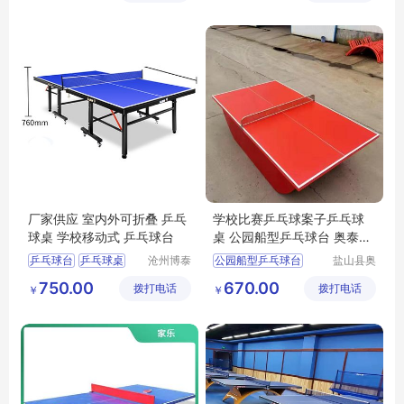
乒乓球桌厂家
厂家供应 室内外可折叠 乒乓
学校比赛乒乓球案子乒乓球
球桌 学校移动式 乒乓球台
桌 公园船型乒乓球台 奥泰定
做
乒乓球台
乒乓球桌
沧州博泰
公园船型乒乓球台
盐山县奥
体育设备
泰体育器
室内乒乓球台
大彩虹乒乓球台
750.00
670.00
拨打电话
有限公司
拨打电话
材厂
￥
￥
折叠乒乓球桌
船型乒乓球台奥泰精选
厂家乒乓球台
乒乓球台厂家定做