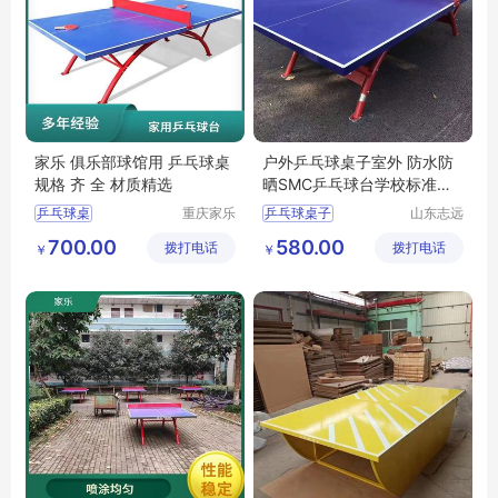
家乐 俱乐部球馆用 乒乓球桌
户外乒乓球桌子室外 防水防
规格 齐 全 材质精选
晒SMC乒乓球台学校标准比
赛训练桌
乒乓球桌
重庆家乐
乒乓球桌子
山东志远
体育用品
教学设备
玉林乒乓球台高度
户外乒乓球桌子
700.00
580.00
拨打电话
有限公司
拨打电话
有限公司
￥
￥
广安乒乓球赛
仙桃室外乒乓球台
文山乒乓球桌子