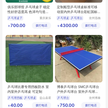
俱乐部球馆 乒乓球桌子 稳定
定制船型乒乓球桌标准可移
性好舒适度高 色泽均匀造型
动室内外乒乓球台彩虹国标
新颖
厂家
乒乓球桌子
重庆家乐
乒乓球桌
乒乓球台
沧州迅驰
体育用品
体育用品
遵义乒乓球台厂家
乒乓球
700.00
4300.00
拨打电话
有限公司
拨打电话
有限公司
￥
￥
贵州乒乓球桌
移动式乒乓球台
凉山乒乓球桌子
乒乓球用品
迪庆乒乓球桌子
乒乓球比赛专用挡板防水 室
博泰乒乓球台 SMC乒乓球台
内室外乒乓球桌 可定制
户外乒乓球台 室外乒乓球台
乒乓球台厂家
乒乓球挡板
乒乓球桌
盐山县星
乒乓球台
沧州博泰
动游乐设
体育设备
乒乓球挡板厂家
40.00
750.00
拨打电话
施厂
拨打电话
有限公司
￥
￥
乒乓球桌价格