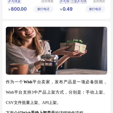
乒乓球桌
沧州博泰
乒乓球
三星乒乓球
沧州博昇
体育设备
体育器材
D40
红双喜乒乓球
800.00
0.49
拨打电话
有限公司
拨打电话
有限公司
￥
￥
新材料乒乓球
作为一个
Wish
平台卖家，发布产品是一项必备技能，
Wish平台支持3中产品上架方式，分别是：手动上架、
CSV文件批量上架、API上架。
下面介绍
Wish手动上架产品
的详细操作流程。