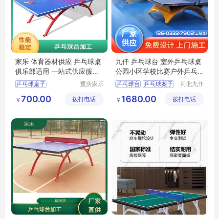
家乐 体育器材供应 乒乓球桌
九仟 乒乓球台 室外乒乓球桌
俱乐部适用 一站式供应服务
公园小区学校比赛户外乒乓
欢迎选购
球案子 可定制
乒乓球桌子
重庆家乐
乒乓球台
乒乓球案子
河北九仟
体育用品
体育器材
连云港乒乓球桌
乒乓球桌
球台
球桌
700.00
1680.00
拨打电话
有限公司
拨打电话
制造有限
￥
￥
阳江折叠乒乓球台
公司
江门乒乓球台
迪庆正规乒乓球台尺寸