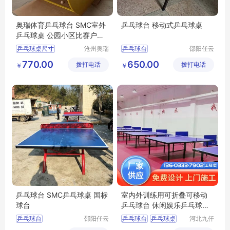
奥瑞体育乒乓球台 SMC室外
乒乓球台 移动式乒乓球桌
乒乓球桌 公园小区比赛户外
乒乓球案子
乒乓球桌尺寸
沧州奥瑞
乒乓球台
邵阳任云
体育器材
宁体育用
乒乓球台价格
室内乒乓球台
770.00
650.00
拨打电话
制造有限
拨打电话
品有限公
￥
￥
乒乓球案子
乒乓球桌
娄底乒乓球
公司
司
乒乓球桌子价格
邵阳乒乓球桌
乒乓球桌厂家
乒乓球台 SMC乒乓球桌 国标
室内外训练用可折叠可移动
球台
乒乓球台 休闲娱乐乒乓球桌
子 厂家定制
乒乓球台
邵阳任云
乒乓球台
乒乓球桌
河北九仟
宁体育用
体育器材
乒乓球台价格
比赛乒乓球台
球台