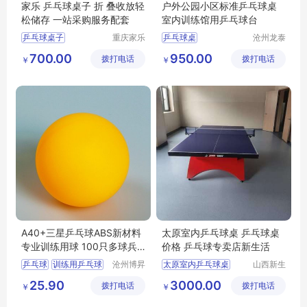
家乐 乒乓球桌子 折 叠收放轻
户外公园小区标准乒乓球桌
松储存 一站采购服务配套
室内训练馆用乒乓球台
乒乓球桌子
重庆家乐
乒乓球桌
沧州龙泰
体育用品
体育器材
资阳可折叠乒乓球台
体育馆乒乓球桌
700.00
950.00
拨打电话
有限公司
拨打电话
有限公司
￥
￥
云南乒乓球台批发
训练乒乓球桌
眉山户外乒乓球台
比赛乒乓球桌
楚雄乒乓球桌
乒乓球桌样式
A40+三星乒乓球ABS新材料
太原室内乒乓球桌 乒乓球桌
专业训练用球 100只多球兵
价格 乒乓球专卖店新生活
乓球
乒乓球
训练用乒乓球
沧州博昇
太原室内乒乓球桌
山西新生
体育器材
活健身器
乒乓球价格
乒乓球桌价格
25.90
3000.00
拨打电话
有限公司
拨打电话
材有限公
￥
￥
乒乓球标准尺寸
乒乓球桌
司
乒乓球桌
乒乓球专卖店新生活