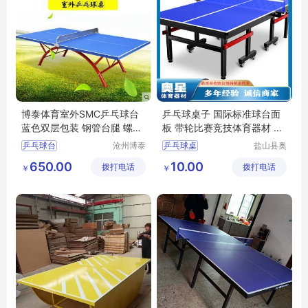
博泰体育室外SMC乒乓球台
乒乓球桌子 国际标准球台面
蓝色双层包装 钢管台腿 螺丝
板 带轮比赛竞技体育器材 奥
连接
星
乒乓球台
沧州博泰
乒乓球桌
盐山县奥
体育设备
星文体器
650.00
10.00
拨打电话
有限公司
拨打电话
材制造有
￥
￥
限公司