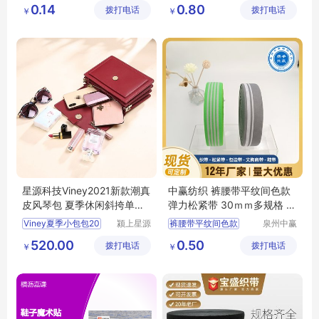
运动休闲鞋鞋带
服装辅料
中赢纺织
0.14
0.80
拨打电话
限公司
拨打电话
有限公司
￥
￥
流行舒适防滑
星源科技Viney2021新款潮真
中赢纺织 裤腰带平纹间色款
皮风琴包 夏季休闲斜挎单肩
弹力松紧带 30ｍｍ多规格 可
女包SC137
选样定制
Viney夏季小包包20
颍上星源
裤腰带平纹间色款
泉州中赢
科技发展
纺织科技
裤腰带
松紧带
520.00
0.50
拨打电话
有限公司
拨打电话
有限公司
￥
￥