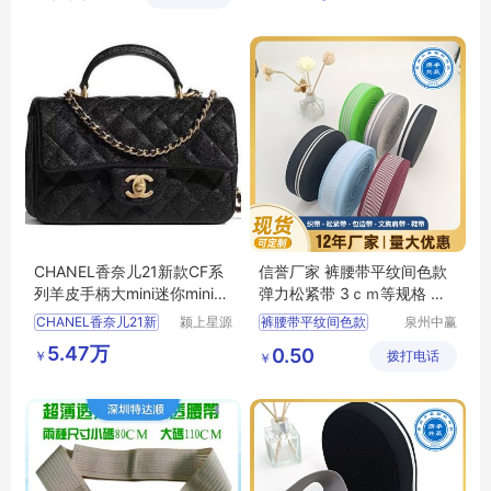
CHANEL香奈儿21新款CF系
信誉厂家 裤腰带平纹间色款
列羊皮手柄大mini迷你minicf
弹力松紧带 3ｃｍ等规格 按
手环包handle
需定制
CHANEL香奈儿21新
颍上星源
裤腰带平纹间色款
泉州中赢
科技发展
纺织科技
裤腰带
松紧带
5.47万
0.50
￥
有限公司
拨打电话
有限公司
￥