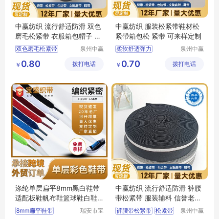
中赢纺织 流行舒适防滑 双色
中赢纺织 服装松紧带鞋材松
磨毛松紧带 衣服箱包帽子 3.
紧帶箱包松 紧带 可来样定制
2cm
双色磨毛松紧带
泉州中赢
柔软舒适弹力
泉州中赢
纺织科技
纺织科技
松紧带
衣服箱包帽子
双面磨毛款松紧带
0.80
0.70
拨打电话
有限公司
拨打电话
有限公司
￥
￥
中赢纺织
松紧带
肩带
内衣带
流行舒适防滑
涤纶单层扁平8mm黑白鞋带
中赢纺织 流行舒适防滑 裤腰
适配板鞋帆布鞋篮球鞋白鞋aj
带松紧带 服装辅料 信誉老厂
运动休闲鞋
家
8mm扁平鞋带
瑞安市宝
裤腰带松紧带
松紧带
泉州中赢
盛织带有
纺织科技