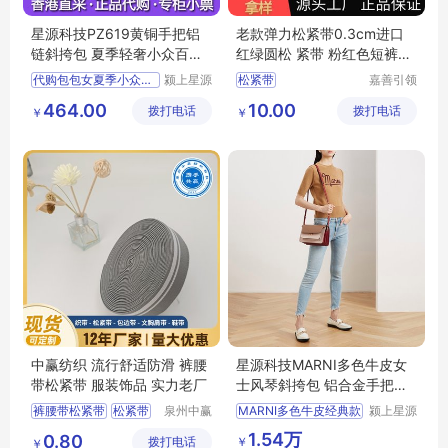
星源科技PZ619黄铜手把铝
老款弹力松紧带0.3cm进口
链斜挎包 夏季轻奢小众百搭
红绿圆松 紧带 粉红色短裤双
迷你小包
色
代购包包女夏季小众百搭2
颍上星源
松紧带
嘉善引领
科技发展
服饰辅料
464.00
10.00
拨打电话
有限公司
拨打电话
厂(普通
￥
￥
合伙)
中赢纺织 流行舒适防滑 裤腰
星源科技MARNI多色牛皮女
带松紧带 服装饰品 实力老厂
士风琴斜挎包 铝合金手把现
货全国供应
裤腰带松紧带
松紧带
泉州中赢
MARNI多色牛皮经典款
颍上星源
纺织科技
科技发展
服装饰品
中赢纺织
1.54万
0.80
￥
拨打电话
有限公司
有限公司
￥
流行舒适防滑