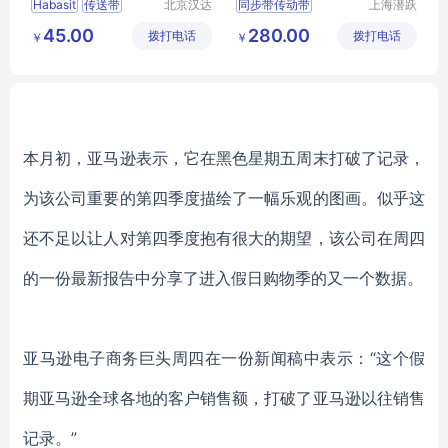
Habasit
传送带
北京汉达
同步带传动带
上海潜跃
森机械技
传动科技
同步带
传动带
45.00
280.00
拨打电话
术有限公
拨打电话
有限公司
￥
￥
Habasit传动带
司
本月初，亚马逊表示，它在黑色星期五周末打破了记录，
为该公司重要的第四季度描绘了一幅乐观的图画。似乎这
还不足以让人对第四季度抱有很大的期望，该公司在周四
的一份最新报告中分享了进入假日购物季的又一个数据。
亚马逊电子商务巨头周四在一份新闻稿中表示：“这个假
期亚马逊全球各地的客户销售额，打破了亚马逊以往销售
记录。”