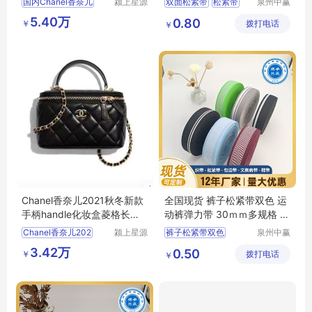
国内Chanel香奈儿
颍上星源
双面松紧带
松紧带
泉州中赢
科技发展
纺织科技
服装辅料
中赢纺织
5.40万
0.80
￥
有限公司
拨打电话
有限公司
￥
流行舒适防滑
Chanel香奈儿2021秋冬新款
全国现货 裤子松紧带双色 运
手柄handle化妆盒菱格长盒
动裤弹力带 30ｍｍ多规格 可
子羊皮亮金扣
定制
Chanel香奈儿202
颍上星源
裤子松紧带双色
泉州中赢
科技发展
纺织科技
裤腰带
松紧带
3.42万
0.50
￥
有限公司
拨打电话
有限公司
￥