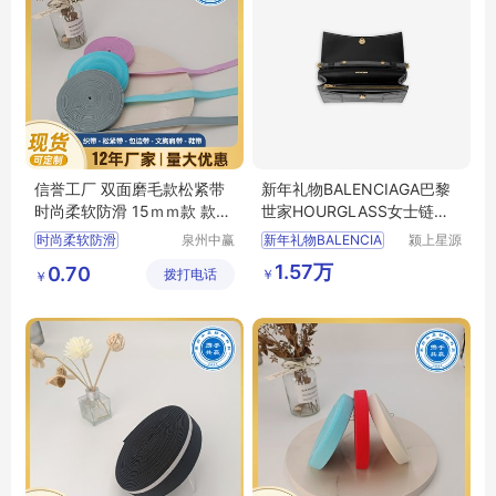
信誉工厂 双面磨毛款松紧带
新年礼物BALENCIAGA巴黎
时尚柔软防滑 15ｍｍ款 款式
世家HOURGLASS女士链条
多样
钱包沙漏包
时尚柔软防滑
泉州中赢
新年礼物BALENCIA
颍上星源
纺织科技
科技发展
双面磨毛款松紧带
1.57万
0.70
￥
拨打电话
有限公司
有限公司
￥
松紧带
肩带
内衣带