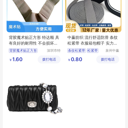
背胶魔术贴正方形 特达顺 具
中赢纺织 流行舒适防滑 条纹
有良好的耐用性 不会损坏绑
松紧带 衣服箱包帽子 实力老
定物体
厂
背胶魔术贴正方形
深圳市特
条纹松紧带
松紧带
泉州中赢
达顺纺织
纺织科技
魔术贴3M
救生绑带
衣服箱包帽子
1.60
0.80
拨打电话
品有限公
拨打电话
有限公司
￥
￥
无人机电池绑带
中赢纺织
司
背对背魔术贴
流行舒适防滑