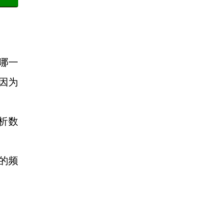
哪一
，因为
析数
的频