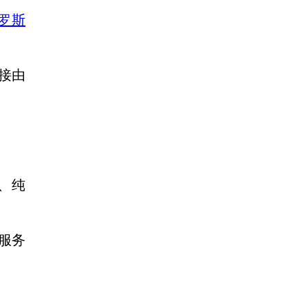
罗斯
接由
品、纯
服务