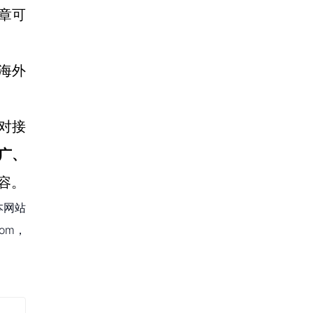
文章可
海外
对接
广、
容。
本网站
om，