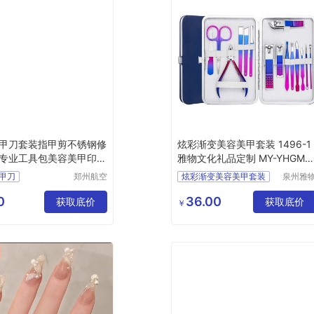
甲刀套装指甲剪不锈钢修
炫彩渐变美容美甲套装 1496-1
专业工具包美容美甲印字
雅物文化礼品定制 MY-YHGM-
5-04
甲刀
郑州航空
炫彩渐变美容美甲套装
泉州雅
港区芙乐
贸易有
不锈钢
1496
1
文化
鑫日用百
公司
0
36.00
脚专业工具
获取底价
礼品定制
MY
获取底价
￥
货店
甲印字
YHGM
L5
04