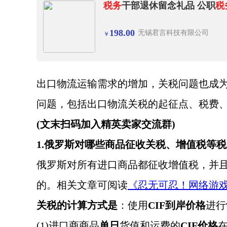
税务
干部退休留念礼品 公职
税
198.00
无锡君言科技有限公司
￥
出口物流运输需求的增加，关税问题也成
问题，包括出口物流关税的起征点、税费
(文末扫码加入精英卖家交流群)
1.俄罗斯对哪些商品征收关税、增值税等
俄罗斯对所有进口商品都征收增值税，并
的。相关文章可阅读
《忍无可忍！网络游
关税的计算方式是
：使用
CIF到岸价格
进行
(1)进口商商品
单日
货值和运费的
CIF价格