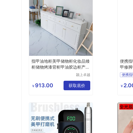
指甲油地柜美甲储物柜化妆品矮
便携指
柜储物烤漆背柜甲油胶边柜产品
甲修脚
柜台
logo
颍上卓越
便携指
电子商务
指甲剪
有限公司
913.00
2.0
获取底价
修甲修
￥
￥
美容美