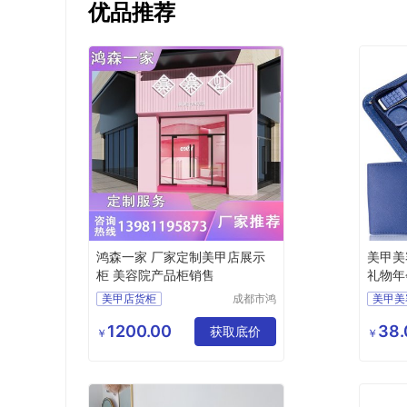
优品推荐
鸿森一家 厂家定制美甲店展示
美甲美容
柜 美容院产品柜销售
礼物年会
9
美甲店货柜
成都市鸿
美甲美
森一家展
成都美甲店展示柜
5
企
览展示有
1200.00
38.
美甲店置物柜
获取底价
年会礼
￥
￥
限公司
美容院美甲店货柜
YHGM
美容院产品柜