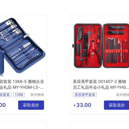
套装 1388-5 雅物企业
美容美甲套装 001407-2 雅物
礼品 MY-YHGM-L5-0
员工礼品年会小礼品 MY-YHG
-L5-01
容套装
1388
泉州雅物
美容美甲套装
泉州雅
贸易有限
贸易有
业礼物
001407
2
公司
公司
00
33.00
品
MY
获取底价
员工礼品
年会小礼品
获取底价
￥
L5
09
MY
YHGM
L5
01