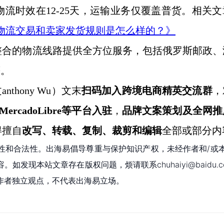
物流时效在
12-25天，运输业务仅覆盖普货。相关
线上物流交易和卖家发货规则是怎么样的？》
整合的物流线路提供全方位服务，包括俄罗斯邮政、
等。
nthony
Wu
）文末
扫码
加
入
跨境电商精英
交流群
，
MercadoLibre等平台入驻
，
品牌文案策划及全网推
得擅自
改写、转载、复制、裁剪和编辑
全部或部分内
性和合法性。出海易倡导尊重与保护知识产权，未经作者和/或
现本站文章存在版权问题，烦请联系chuhaiyi@baidu.c
作者独立观点，不代表出海易立场。