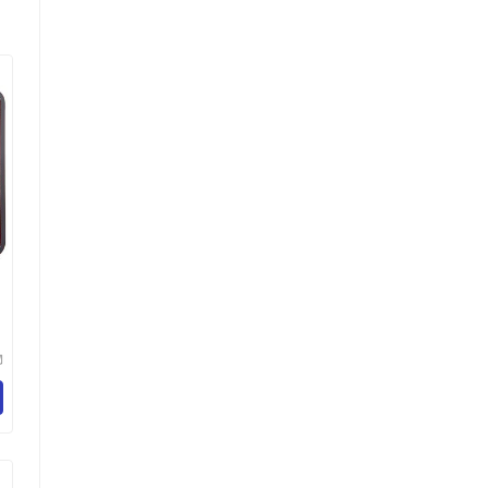
M
物
限