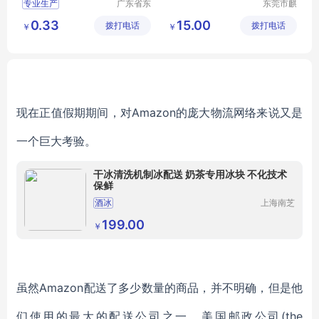
专业生产
广东省东
东莞市麒
莞市长安
龙五金机
0.33
15.00
拨打电话
镇锦厦社
拨打电话
械有限公
￥
￥
区锦新街
司
5巷2号
现在正值假期期间，对Amazon的庞大物流网络来说又是
一个巨大考验。
干冰清洗机制冰配送 奶茶专用冰块 不化技术
保鲜
酒冰
上海南芝
物流有限
公司
199.00
￥
虽然Amazon配送了多少数量的商品，并不明确，但是他
们使用的最大的配送公司之一，美国邮政公司(the