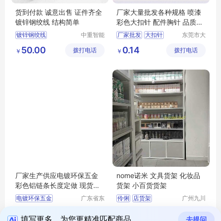
货到付款 诚意出售 证件齐全
厂家大量批发各种规格 喷漆
镀锌钢绞线 结构简单
彩色大扣针 配件胸针 品质保
证
镀锌钢绞线
中重智能
厂家批发
大扣针
东莞市大
（济宁）
湾五金饰
镀锌钢绞线型号
32mm
50.00
0.14
拨打电话
设计研究
拨打电话
品有限公
￥
￥
钢绞线厂家
院
司
镀锌钢绞线价格
钢绞线
厂家生产供应电镀环保五金
nome诺米 文具货架 化妆品
彩色铝链条长度定做 现货销
货架 小百货货架
售
电镀环保五金
广东省东
伶俐
店货架
广州九川
莞市长安
货架有限
名创货架厂家
1.50
398.00
拨打电话
镇锦厦社
拨打电话
公司
￥
￥
诺米家居货架定做
填写更多，为您更精准匹配商品
去提问