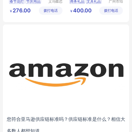
春节花灯
节庆用品
义乌蝶恋
商务礼品
文具礼品
广州市珀
花文化艺
非皮具有
灯光用品
山海经
276.00
400.00
拨打电话
术有限公
拨打电话
限公司
￥
￥
彩灯厂家
司
您符合亚马逊供应链标准吗？供应链标准是什么？相信大
多数人都想知道。