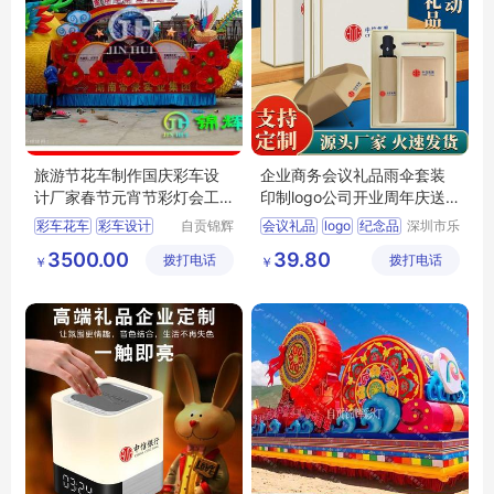
旅游节花车制作国庆彩车设
企业商务会议礼品雨伞套装
计厂家春节元宵节彩灯会工
印制logo公司开业周年庆送
厂锦辉公司
客户纪念品
彩车花车
彩车设计
自贡锦辉
会议礼品
logo
纪念品
深圳市乐
彩灯文化
众文化科
彩车制作
彩车工厂
3500.00
39.80
拨打电话
有限公司
拨打电话
技有限公
￥
￥
彩车公司
司