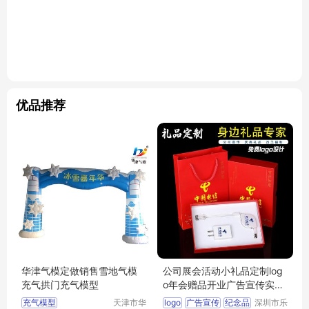
优品推荐
华津气模定做销售雪地气模
公司展会活动小礼品定制log
充气拱门充气模型
o年会赠品开业广告宣传实用
商务纪念品
充气模型
天津市华
logo
广告宣传
纪念品
深圳市乐