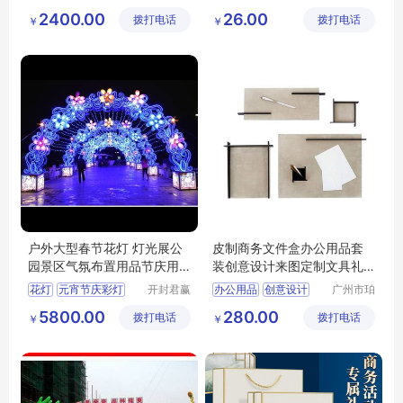
津飞翔充
众文化科
2400.00
26.00
拨打电话
气模型科
拨打电话
技有限公
￥
￥
技有限公
司
司
户外大型春节花灯 灯光展公
皮制商务文件盒办公用品套
园景区气氛布置用品节庆用
装创意设计来图定制文具礼
品可定制
品套装厂家
花灯
元宵节庆彩灯
开封君赢
办公用品
创意设计
广州市珀
彩灯文化
非皮具有
河南彩灯制作
文具礼品
5800.00
280.00
拨打电话
传媒有限
拨打电话
限公司
￥
￥
春节灯展制作公司
公司
春节彩灯