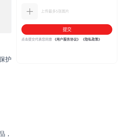
来保护
产品，