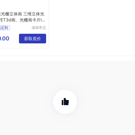
眼光栅立体画 三维立体光
PET3d画、光栅画卡片le
r
画定制
深圳市立
体久久科
体图定制
技有限公
.00
约挂画
获取底价
司
体画厂家
体画