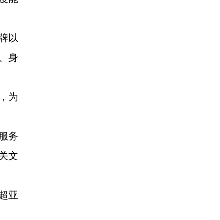
牌以
、身
，为
服务
相关文
超亚