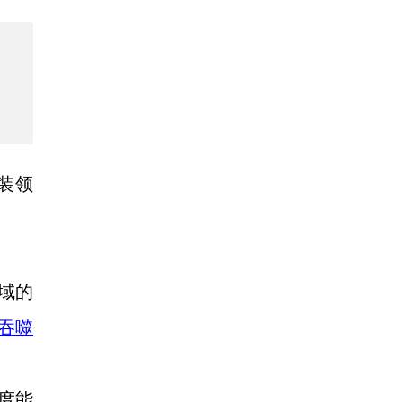
装领
域的
e吞噬
度能