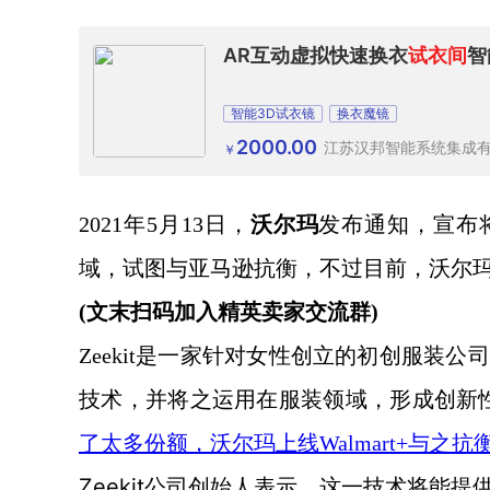
AR互动虚拟快速换衣
试衣间
智
智能3D试衣镜
换衣魔镜
2000.00
江苏汉邦智能系统集成
￥
2021年5月13日，
沃尔玛
发布通知，宣布
域，试图与亚马逊抗衡，不过目前，沃尔
(文末扫码加入精英卖家交流群)
Zeekit是一家针对女性创立的初创服装
技术，并将之运用在服装领域，形成创新
了太多份额，沃尔玛上线Walmart+与之抗
Zeekit
公司创始人表示，这一技术将能提