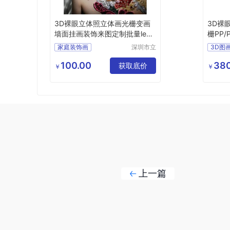
3D裸眼立体照立体画光栅变画
3D裸
墙面挂画装饰来图定制批量lenti
栅PP/
cular
nticula
家庭装饰画
深圳市立
3D图
体久久科
现代简约挂画
三维立
技有限公
100.00
380
墙面挂画装饰
获取底价
现代简
￥
￥
司
定制3D立体画
三维立
客厅装饰画
3D立
上一篇