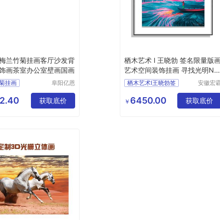
梅兰竹菊挂画客厅沙发背
栖木艺术 l 王晓勃 签名限量版
饰画茶室办公室壁画国画
艺术空间装饰挂画 寻找光明NO
3
菊挂画
阜阳亿恩
栖木艺术l王晓勃签
安徽宏
仪器设备
机械设
菊挂画行情
有限公司
有限公
2.40
6450.00
装饰画
获取底价
获取底价
￥
厂家直销