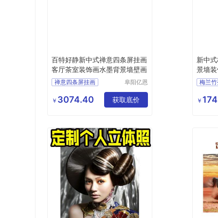
百特好静新中式禅意四条屏挂画
新中式
客厅茶室装饰画水墨背景墙壁画
景墙装
禅意四条屏挂画
阜阳亿恩
梅兰竹
仪器设备
禅意四条屏挂画行情
梅兰竹
有限公司
3074.40
174
挂画
装饰画
获取底价
挂画
￥
￥
装饰画厂家直销
装饰画