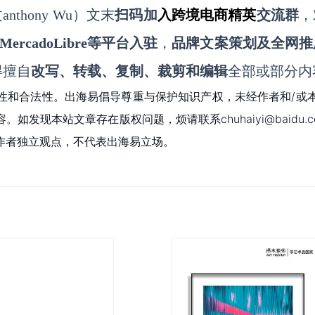
nthony
Wu
）文末
扫码
加
入
跨境电商精英
交流群
，
MercadoLibre等平台入驻
，
品牌文案策划及全网推
得擅自
改写、转载、复制、裁剪和编辑
全部或部分内
性和合法性。出海易倡导尊重与保护知识产权，未经作者和/或
现本站文章存在版权问题，烦请联系chuhaiyi@baidu.c
作者独立观点，不代表出海易立场。