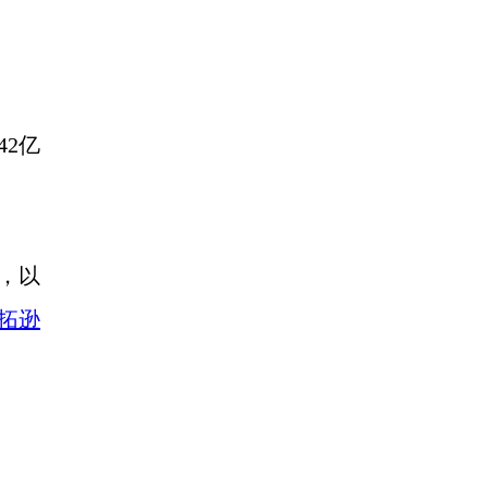
42亿
率，以
拓逊