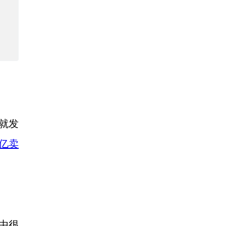
，就发
亿卖
度由很