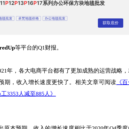
11
P
12
P
13
P
16
P
17系列办公环保方块地毯批发
地毯批发
卓梵地毯价格
办公地毯批发
获取底价
司
redUp
等平台的
Q1财报。
2021年，各大电商平台都有了更加成熟的运营战略
出预期，收入增长速度更快了。相关文章可阅读
《百
3353人减至885人》
出原本预期，收入的增长速度相比于2020年Q4季