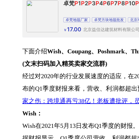
卓梵
P
1
P
2
P
3
P
4
P
6
P
7
P
8
P
10
P
卓梵地毯厂家
卓梵方块地毯批发
北京
17.00
北京益信达建筑材料有限公
￥
下面介绍
Wish、Coupang、Poshmark、Th
(文末扫码加入精英卖家交流群)
经过对
2020年的行业发展速度的适应，在
布的Q1季度财报来看，营收、利润都超
家之伤：跨境通再亏
38亿！老板遭批评，员工
Wish：
Wish在2021年5月13日发布Q1季度的财报。
据财报显示，
Q1季度公司营收、利润都超