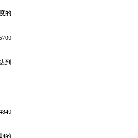
季度的
700
达到
840
同期的