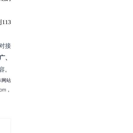
113
对接
广、
容。
本网站
om，