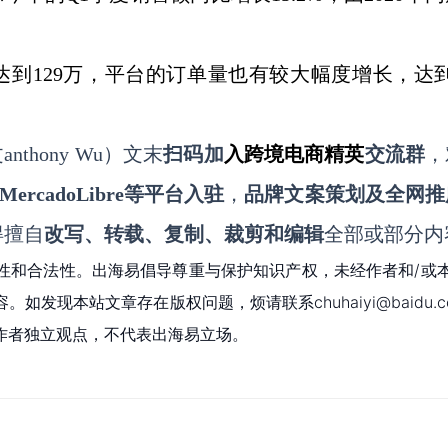
达到129万，平台的订单量也有较大幅度增长，达到
nthony
Wu
）文末
扫码
加
入
跨境电商精英
交流群
，
MercadoLibre等平台入驻
，
品牌文案策划及全网推
得擅自
改写、转载、复制、裁剪和编辑
全部或部分内
性和合法性。出海易倡导尊重与保护知识产权，未经作者和/或
现本站文章存在版权问题，烦请联系chuhaiyi@baidu.c
作者独立观点，不代表出海易立场。