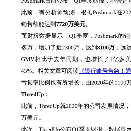
Poshmark日前公布了Q1季度财报，不管
此前，有分析师预测，根据
Poshmark
销售额能达
到
7720万美元
。
而财报数据显示，
Q1季度，Poshmar
多万，增加了近2300万，达到
8100万
，远
GMV相比于去年同期，也增长了1亿多美
43%。相关文章可阅读
《银行账号告急！
亏损率比例也有所增长，由
2020年的11
ThredUp：
此前，
ThredUp就2020年的公司发展情
万美元。
此次，
ThredUp公布Q1季度财报，数据显