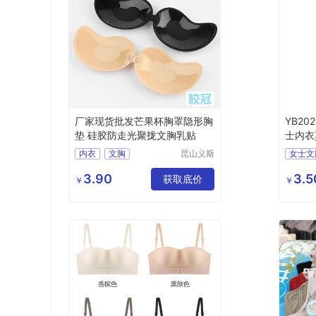
厂家现货批发芒果杯胸罩隐形胸
YB2
垫 硅胶防走光聚拢文胸乳贴
士内衣
内衣
文胸
昆山义斯
女士文
莱电子有
隐形文胸
限公司
3.90
3.5
获取底价
￥
￥