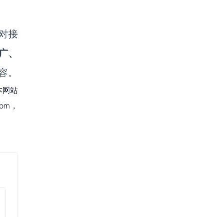
对接
广、
容。
本网站
om，