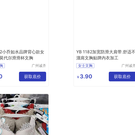
022小乔如水品牌背心款女
YB 1182加宽防滑大肩带.舒适
莫代尔滑滑杯文胸
溜肩文胸贴牌内衣加工
胸
广州诚齐
女士文胸
广州诚
服饰有限
服饰有
公司
公司
0
3.90
获取底价
获取底价
￥