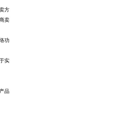
卖方
商卖
络功
于实
产品