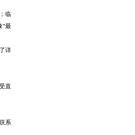
；临
像”最
描述了详
受直
联系