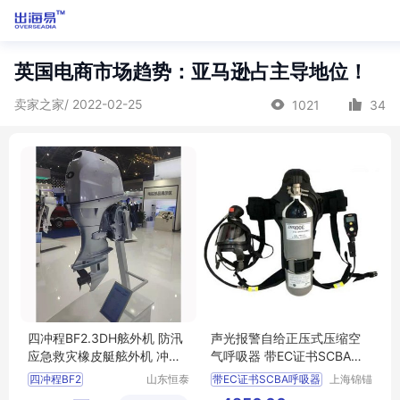
英国电商市场趋势：亚马逊占主导地位！
卖家之家/ 2022-02-25
1021
34
四冲程BF2.3DH舷外机 防汛
声光报警自给正压式压缩空
应急救灾橡皮艇舷外机 冲锋
气呼吸器 带EC证书SCBA呼
舟船外挂机
吸器 6L 300Bar
四冲程BF2
山东恒泰
带EC证书SCBA呼吸器
上海锦锚
安防救援
工业科技
3DH舷外机
压缩空气呼吸器