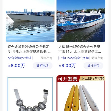
铝合金渔政冲锋舟公务艇定
大型15米LPG铝合金公务艇
制 快艇水上巡逻艇救援艇 海
可乘14人 水上高速巡逻工作
钰
艇海钰船舶
铝合金渔政冲锋舟
无锡市海
15米LPG铝合金公务艇
无锡市海
钰船舶科
钰船舶科
铝合金公务艇
8.00万
8.00万
拨打电话
技有限公
拨打电话
技有限公
￥
￥
司
司