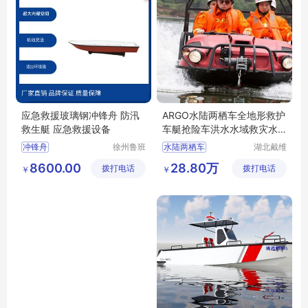
应急救援玻璃钢冲锋舟 防汛
ARGO水陆两栖车全地形救护
救生艇 应急救援设备
车艇抢险车洪水水域救灾水
上救援车厂
冲锋舟
徐州鲁班
水陆两栖车
湖北戴维
智能科技
德游艇有
水陆两栖救援车
8600.00
28.80万
拨打电话
有限公司
拨打电话
限公司
￥
￥
水陆两用车
argo水陆车
西贝虎水陆车