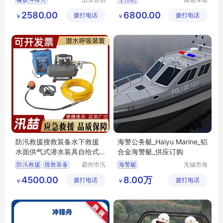
重工科技
船用设备
应急救援防汛冲锋舟
2580.00
6800.00
拨打电话
有限公司
拨打电话
有限公司
￥
￥
充气橡皮艇救生船
防汛救援搜救装备水下救援
海警公务艇_Haiyu Marine_铝
水面供气式潜水装具自给式
合金海警艇_供应订购
呼吸器
防汛救援
搜救装备
霸州市汛
海警艇
无锡市海
喆救援设
钰船舶科
水下救援
4500.00
8.00万
拨打电话
备有限公
拨打电话
技有限公
￥
￥
水面供气式潜水装具
司
司
自给式呼吸器