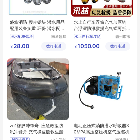
盛鑫消防 腰带铅块 潜水用品
水上自行车浮筒充气加厚钓
配用装备负重 环保 潜水配重
台浮漂防汛救援充气式可折
铅
叠浮标
潜水配重铅块
南通盛鑫
水上自行车浮筒
霸州市汛
消防科技
喆救援设
环保铅块
负重铅块
充气加厚
防汛救援
28.00
1050.00
拨打电话
有限公司
拨打电话
备有限公
￥
￥
充气式可折叠浮标
司
可折叠浮标
zc1橡胶冲锋舟 应急救援防
电动正压式消防潜水呼吸器3
汛冲锋舟 充气橡皮艇救生船
0MPA高压空压机空气压缩机
橡胶冲锋舟
山东智创
空压机
南通泽铵