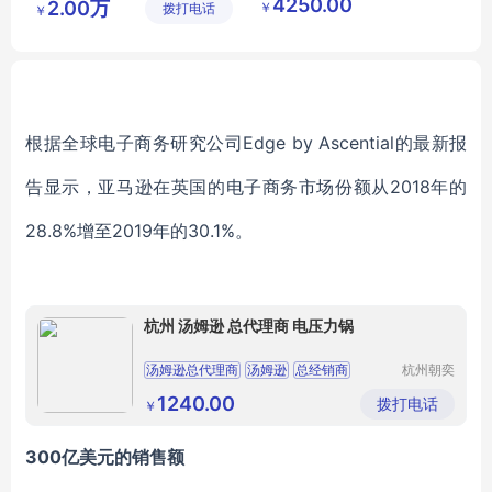
4250.00
2.00万
￥
拨打电话
装备制造
有限公司
￥
防汛应急救灾橡皮艇舷外机
300Bar
有限公司
冲锋舟船外挂机
根据全球电子商务研究公司Edge by Ascential的最新报
告显示，亚马逊在英国的电子商务市场份额从2018年的
28.8%增至2019年的30.1%。
杭州 汤姆逊 总代理商 电压力锅
汤姆逊总代理商
汤姆逊
总经销商
杭州朝奕
贸易有限
公司
1240.00
拨打电话
￥
300亿美元的销售额