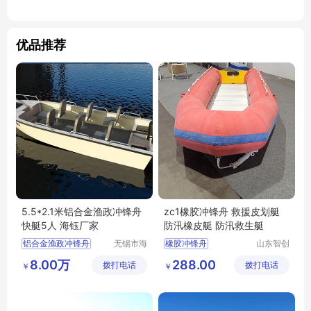
优品推荐
5.5*2.1米铝合金渔政冲锋舟
zc1橡胶冲锋舟 救援皮划艇
快艇5人 海钰厂家
防汛橡皮艇 防汛救生艇
铝合金渔政冲锋舟
无锡市海
橡胶冲锋舟
山东智创
钰船舶科
重工科技
救援皮划艇
8.00万
288.00
拨打电话
技有限公
拨打电话
有限公司
￥
￥
防汛橡皮艇
司
防汛救生艇