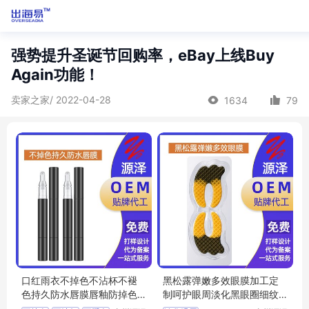
强势提升圣诞节回购率，eBay上线Buy
Again功能！
卖家之家/ 2022-04-28
1634
79
口红雨衣不掉色不沾杯不褪
黑松露弹嫩多效眼膜加工定
色持久防水唇膜唇釉防掉色O
制呵护眼周淡化黑眼圈细纹
EM定做
多效眼 膜oem