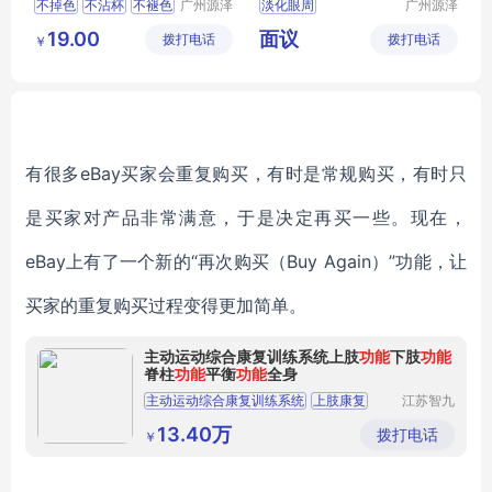
不掉色
不沾杯
不褪色
广州源泽
淡化眼周
广州源泽
药业有限
药业有限
持久防水
19.00
面议
拨打电话
公司
拨打电话
公司
￥
有很多eBay买家会重复购买，有时是常规购买，有时只
是买家对产品非常满意，于是决定再买一些。现在，
eBay上有了一个新的“再次购买（Buy Again）”功能，让
买家的重复购买过程变得更加简单。
主动运动综合康复训练系统上肢
功能
下肢
功能
脊柱
功能
平衡
功能
全身
主动运动综合康复训练系统
上肢康复
江苏智九
洲科技有
下肢康复
全身康复
体感康复训练
限公司
13.40万
拨打电话
￥