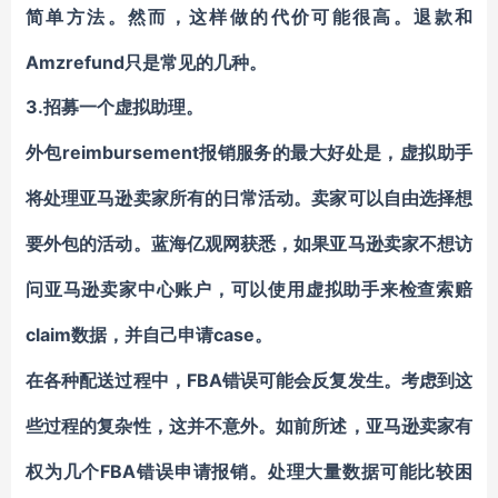
简单方法。然而，这样做的代价可能很高。退款和
Amzrefund只是常见的几种。
3.
招募一个虚拟助理。
reimbursement
外包
报销
服务的最大好处是，虚拟助手
将处理
亚马逊卖家
所有的日常活动。
卖家
可以自由选择想
要外包的活动。
蓝海亿观网获悉，
如果
亚马逊卖家
不想访
问
亚马逊卖家
中心
账户
，可以使用虚拟助手来检查索赔
claim
case
数据，并自己申请
。
FBA错误可能会反复发生。考虑到这
在各种
配送
过程中，
些过程的复杂性，这并不意外。如前所述，
亚马逊卖家
有
FBA
权为几个
错误
申请报销
。处理大量数据可能比较困