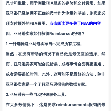
FBA服务
尺寸和重量，用于测量
的存储和交付费用。如果
亚马逊已经使用不正确的
尺寸
作为测量的基础，则
卖家
必
FBA费用
FBA的内容
须支付额外的
。
点击阅读更多关于
Reimbursed
四、亚马逊卖家
如何获得
报销？
1.
一种选择是
亚马逊卖家
自己完成所有过程。
当然，在没有帮助的情况下自己做是最便宜的选择。然
而，
亚马逊卖家
可能会犯错误，或者事情会变得更困难，
或者需要很长时间。此外，这可能不是最好的方法，除非
亚马逊卖家是一个
了解
亚马逊报告
的数据专家。
2.
亚马逊有一些自动报销服务工具。
reimbursements
在大多数情况下，这是要求
报销
的最