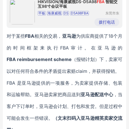
HIKVISION/海康威视DS-D5A98
FBA
智能交
互98寸会议平板
平板
海康威视
DS
D5A98FBA
东莞市东
城奔月电
智能交互
98寸
子配件店
拨打电话
FBA
18个月
对于某些
相关的交易，
亚马逊
为供应商提供了
的时间框架来执行FBA审计。在亚马逊的
FBA
reimbursement scheme
（
报销
计划）下，卖家可
claim
以对任何符合条件的
矛盾
提出索赔
，并获得报销。
FBA 是亚马逊提供的一项服务，为卖家提供存储、包装
和运输帮助。
亚马逊
卖家把商品送到
亚马逊配送中心
，当
客户下订单时，亚马逊会计划、打包和发货。
但是过程中
可能会发生一些错误
。
（文末扫码入
亚马逊
精英卖家交流