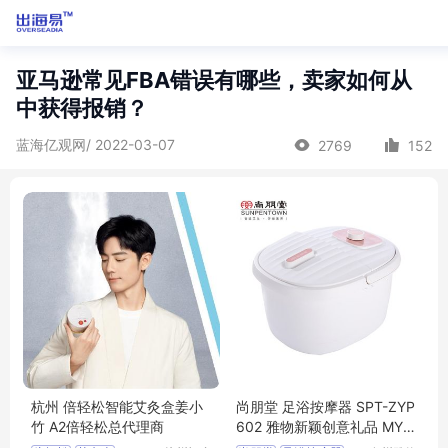
亚马逊常见FBA错误有哪些，卖家如何从
中获得报销？
蓝海亿观网/ 2022-03-07
2769
152
杭州 倍轻松智能艾灸盒姜小
尚朋堂 足浴按摩器 SPT-ZYP
竹 A2倍轻松总代理商
602 雅物新颖创意礼品 MY-
HXSY-(T)-324