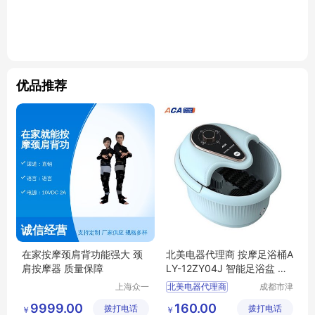
优品推荐
在家按摩颈肩背功能强大 颈
北美电器代理商 按摩足浴桶A
肩按摩器 质量保障
LY-12ZY04J 智能足浴盆 电
动加热泡脚桶
上海众一
北美电器代理商
成都市津
健康科技
津周到科
北美电器按摩足浴桶
9999.00
160.00
拨打电话
有限公司
拨打电话
技有限公
￥
￥
北美电器ALY