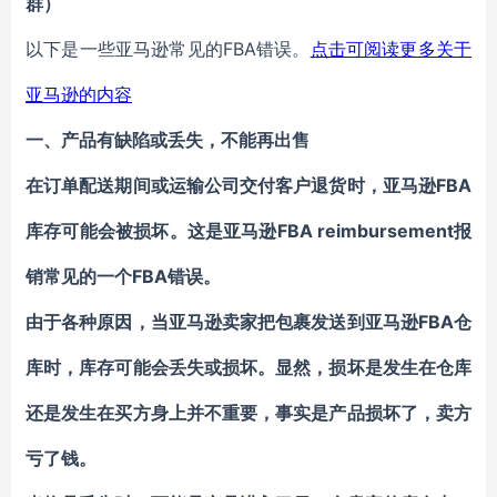
群）
FBA错误。
以下是一些
亚马逊常见的
点击可阅读更多关于
亚马逊的内容
一、
产品有缺陷或丢失，不能再出售
FBA
在订单配送期间或
运输公司
交付客户退货时，
亚马逊
库存
FBA
reimbursement报
可能会
被
损坏。这是
亚马逊
销
FBA错误
常见的一个
。
FBA仓
由于各种原因，当
亚马逊卖家
把包裹发送到
亚马逊
库
时，
库存可能会丢失或损坏。显然，损坏是发生在仓库
还是发生在买方身上并不重要，事实是产品损坏了，卖方
亏了钱。