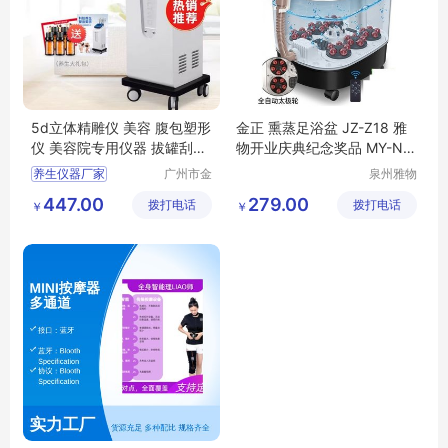
5d立体精雕仪 美容 腹包塑形
金正 熏蒸足浴盆 JZ-Z18 雅
仪 美容院专用仪器 拔罐刮痧
物开业庆典纪念奖品 MY-NM
养生仪器厂家
TF-L5-41
养生仪器厂家
广州市金
泉州雅物
植美美容
贸易有限
447.00
279.00
拨打电话
美体设备
拨打电话
公司
￥
￥
有限公司