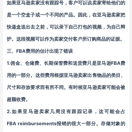
如果
亚马逊卖家
没有跟踪号，客户可以说
卖家
寄给他们的
是一个空盒子或一个不同的
产品
。
因此，
在
亚马逊卖家
把
快递
盒送出去之前，
可以
录下自己打包的视频，为自己辩
护。这段视频可以作为
卖家
交付客户所订购商品的证据。
FBA费用的估计出现了错误
三、
1.
FBA费
佣金、
仓储费
、长期保管费和送货费只是
亚马逊
用
的一部分。这些费用根据
亚马逊卖家
出售物品的
类目
、
尺寸和存放要求而有所不同。有时候
亚马逊卖家
可能会被
超额收费。
2.
如果
亚马逊卖家
几周没有跟踪记录，这可能会占
FBA reimbursements
报销的很大一部分。存储对象的