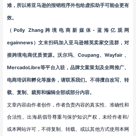
难，所以将
亚马逊
的报销程序外包给虚拟助手可能会更有
效。
Polly Zhang
-蓝海亿观网
（
跨境电商新媒体
egainnews）文末
扫码加入
亚马逊
精英卖家交流群
，对
Coupang
Wayfair
接跨境电商优质资源。
沃尔玛、
、
、
MercadoLibre等平台入驻
，
品牌文案策划及全网推广、
电商培训和孵化等服务
，请联系我们。不得擅自
改写、转
载、复制、裁剪和编辑
全部或部分内容。
文章内容由作者创作，作者负责内容的真实性、准确性和
合法性。出海易倡导尊重与保护知识产权，未经作者和/
或本网站许可，不得复制、转载、或以其他方式使用本网