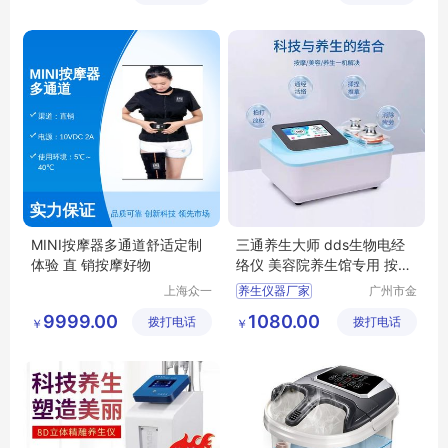
司
12ZY04J
智能足浴盆
加热泡脚桶
MINI按摩器多通道舒适定制
三通养生大师 dds生物电经
体验 直 销按摩好物
络仪 美容院养生馆专用 按摩
理疗仪 疏通仪
上海众一
养生仪器厂家
广州市金
健康科技
植美美容
dds生物电经络仪
9999.00
1080.00
拨打电话
有限公司
拨打电话
美体设备
￥
￥
美容院专用
有限公司