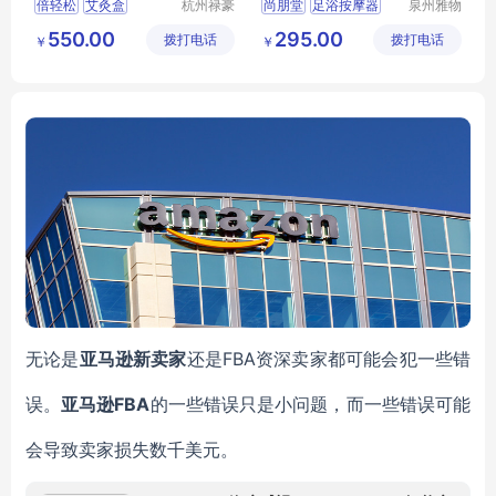
倍轻松
艾灸盒
杭州禄豪
尚朋堂
足浴按摩器
泉州雅物
科技有限
贸易有限
倍轻松艾灸盒
SPT
ZYP602
550.00
295.00
拨打电话
公司
拨打电话
公司
￥
￥
新颖创意礼品
MY
HXSY
T
324
FBA资深卖家都可能会犯一些错
无论是
亚马逊新卖家
还是
误。
FBA
亚马逊
的一些错误只是小
问题
，而
一些
错误可能
会导致
卖家
损失数千美元。