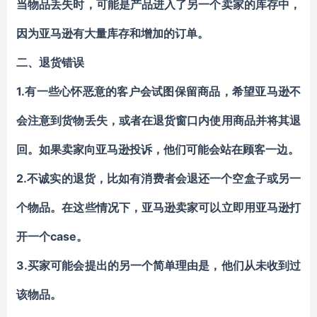
当物品丢失时，可能是
产品
进入了另一个卖家的
库存
中，
因为
亚马逊有
大量库存和增加的订单。
二、
退货
错误
1.
有一些心怀恶意的客户会试图保留商品，希望亚马逊不
会注意到
货物
丢失，或者在退货窗口内使用商品并将其退
回。如果
卖家
向亚马逊投诉，他们可能会站在顾客一边。
2.
不诚实的退货，比如
有
消费者
会
退还一个空盒子或另一
个物品。在这些情况下，
亚马逊卖家
可以立即用
亚马逊
打
case
开一个
。
3.
买家可能会提出的另一个简单理由是，他们从未收到过
该物品。