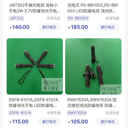
JW7302手握式电筒 巡检小
充电式 PD-BB1003_PD-BB1
手电3W 3.7V防爆强光手电
003 LED防爆电筒 强光防爆
筒
手电
JW7302
乐清市众
PD
BB1003
乐清市盛
朗照明科
王照明电
微型防爆电筒
BB1003强光防爆手电
140.00
185.00
拨打电话
技有限公
拨打电话
器有限公
￥
￥
袖珍防爆电筒
LED防爆电筒
司
司
巡检手电
LED防爆手电
防爆强光电筒
BB1003充电防爆电筒
DSFB-6101A_DSFB-6101A
RWX7620A_RWX7620A 固
防爆强光手电 LED防爆电筒
态微型强光防爆电筒 防爆手
充电手电
电 LED充电式
DSFB
6101A
乐清市盛
RWX7620A
乐清市盛
王照明电
王照明电
6101A防爆强光手电
RWX7620A强光防爆电筒
115.00
105.00
拨打电话
器有限公
拨打电话
器有限公
￥
￥
6101A防爆手电
RWX7620A防爆电筒
司
司