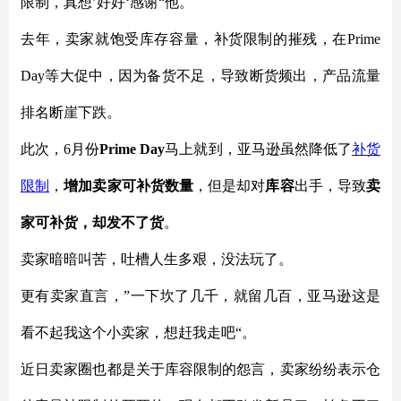
限制，真想’好好‘感谢“他。
去年，卖家就饱受库存容量，补货限制的摧残，在
Prime
Day等大促中，因为备货不足，导致断货频出，产品流量
排名断崖下跌。
此次，
6月份
Prime Day
马上就到，亚马逊虽然降低了
补货
限制
，
增加卖家可补货数量
，但是却对
库容
出手，导致
卖
家可补货，却发不了货
。
卖家暗暗叫苦，吐槽人生多艰，没法玩了。
更有卖家直言，
”一下坎了几千，就留几百，亚马逊这是
看不起我这个小卖家，想赶我走吧“。
近日卖家圈也都是关于库容限制的怨言，卖家纷纷表示仓