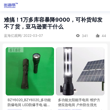
难搞！1万多库容暴降9000，可补货却发
不了货，亚马逊要干什么
蓝海亿观网/ 2022-03-07
341
44
BZY6020_BZY6020_多功能
多功能太阳能手电筒 维护方
防爆电筒 LED防爆手电 磁吸
便应急电筒 户外防生强光
巡检手电筒