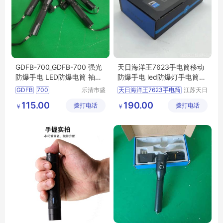
GDFB-700_GDFB-700 强光
天日海洋王7623手电筒移动
防爆手电 LED防爆电筒 袖珍
防爆手电 led防爆灯手电筒远
巡检手电筒
光充电式JW系6723冷白光6
GDFB
700
乐清市盛
天日海洋王7623手电筒
江苏天日
723 山西强光防爆手电筒
王照明电
智能科技
700强光防爆手电
天日海洋王7623手电筒移动防爆手电
115.00
190.00
拨打电话
器有限公
拨打电话
有限公司
￥
￥
LED防爆电筒
led防爆灯手电筒远光充电
司
LED防爆手电
JW系6723冷白光6723
700巡检防爆电筒
山西强光防爆手电筒