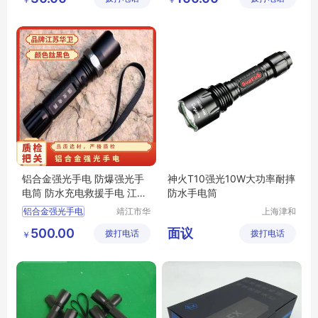
LED充电式巡检电筒
司
铝合金强光手电 防爆强光手
神火T10强光10W大功率耐摔
电筒 防水充电救援手电 江苏
防水手电筒
华卫
铝合金强光手电
靖江市华
上海津和
昌安防科
防护用品
防爆强光手电筒
500.00
面议
拨打电话
技有限公
拨打电话
有限公司
￥
防水充电救援手电
司