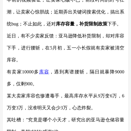
潮，让卖家心惊胆战；近期弄出关键词搜索优化，搞出系
统
bug；不止如此，还对
库存容量，补货限制政策
下手。
近日，有不少卖家反馈：亚马逊降低补货限制，却对库容
下手，进行腰斩，在
5月初，五一小长假就有卖家被清空
库容。
有卖家
10000多
库容
，遇到离谱腰斩，隔日就暴降
9000
多，仅剩900。
某大卖家库容也惨遭毒手，最高库存水平从
9万变6万，6
万变3万，没准明天又会少3万，心态炸裂。
其吐槽：
”究竟是哪个小天才，研究出的亚马逊仓储容量