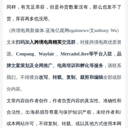
同样，有充足库容，但是补货数量没有，那么也发不了
货，库容再多也没用。
（跨境电商新媒体
-蓝海亿观网egainnews/文anthony
Wu
）
文末
扫码
加
入
跨境电商精英
交流群
，对接跨境电商优质资
源。
Coupang
、
Wayfair
、
MercadoLibre等平台入驻
，
品
牌文案策划及全网推广、电商培训和孵化等服务
，请联系
我们。不得擅自
改写、转载、复制、裁剪和编辑
全部或部
分内容。
文章内容由作者创作，作者负责内容的真实性、准确性和
合法性。出海易倡导尊重与保护知识产权，未经作者和/
或本网站许可，不得复制、转载、或以其他方式使用本网