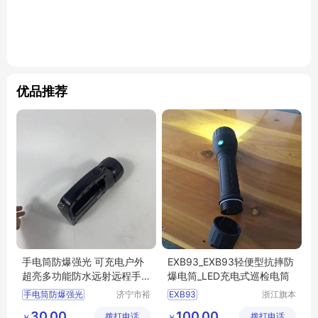
优品推荐
手电筒防爆强光 可充电户外
EXB93_EXB93轻便型抗摔防
超亮多功能防水远射远程手
爆电筒_LED充电式巡检电筒
提led探照灯
手电筒防爆强光
济宁市裕
EXB93
浙江旗本
泽工业科
电气有限
轻便型抗摔防爆电筒
30.00
100.00
拨打电话
技有限公
拨打电话
公司
￥
￥