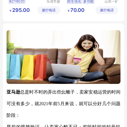
BZY6020
乐清市盛
防生强光
多功能
山东一矿
王照明电
机械设备
BZY6020多功能防爆电筒
手电筒
295.00
70.00
拨打电话
器有限公
拨打电话
有限公司
￥
￥
BZY6020防爆电筒
司
BZY6020LED防爆手电
BZY6020磁吸巡检手电筒
亚马逊
总是时不时的弄出些幺蛾子，卖家安稳运营的时间
可没有多少，就
2021年前5月来说，就可以分好几个问题
阶段：
早前的视频验证，让卖家心酸不已；前段时间的封号狂