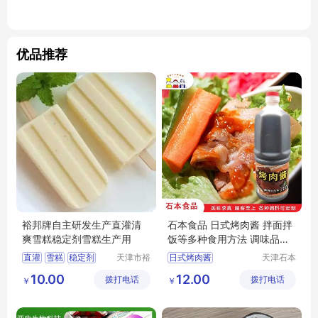
优品推荐
裕邦牌自主研发生产直灌清
石本食品 日式烤肉酱 拌面拌
爽雪糕稳定剂雪糕生产用
饭等多种食用方法 调味品厂
家
直灌
雪糕
稳定剂
天津市裕
日式烤肉酱
天津石本
昌科技发
食品工业
烤肉酱厂家
10.00
12.00
拨打电话
展有限公
拨打电话
有限公司
￥
￥
司