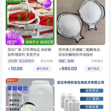
亚欣厂家 日常调味品 赤砂糖
郑州康之旺磷酸二酯酶食品
饮料增甜剂 资质齐全
添加剂酶制剂市场报价
赤砂糖
食品甜味剂
亚欣生物
磷酸二酯酶
河南康之
科技（徐
旺生物科
红糖
烘焙原料
磷酸二酯酶市场报价
10.00
980.00
拨打电话
州）有限
拨打电话
技有限公
￥
￥
食品添加剂
公司
司