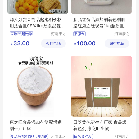
源头好货豆制品起泡剂价格
胭脂红食品添加剂着色剂胭
用法含量99%1kg袋食品复配
脂红康之旺现货1kg瓶质量保
添加剂康之旺品质保证
证
豆制品起泡剂
河南康之
胭脂红
河南康之
旺生物科
旺生物科
食品复配添加剂豆制品起泡剂价格
食品添加剂着色剂胭脂红
33.00
100.00
拨打电话
技有限公
拨打电话
技有限公
￥
￥
司
司
康之旺食品添加剂复配增稠
日落黄色淀生产厂家 食品级
剂生产厂家
着色剂 康之旺生物
食品添加剂复配增稠剂
河南康之
日落黄色淀
河南康之