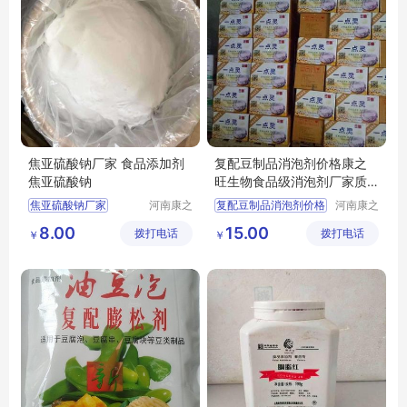
焦亚硫酸钠厂家 食品添加剂
复配豆制品消泡剂价格康之
焦亚硫酸钠
旺生物食品级消泡剂厂家质
量保证
焦亚硫酸钠厂家
河南康之
复配豆制品消泡剂价格
河南康之
旺生物科
旺生物科
食品添加剂焦亚硫酸钠
消泡剂厂家
8.00
15.00
拨打电话
技有限公
拨打电话
技有限公
￥
￥
司
司