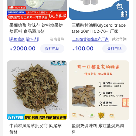
果葡糖浆 甜味剂 饮料糖果烘
三醋酸甘油酯Glycerol triace
焙原料 食品添加剂
tate 20ml 102-76-1厂家
果葡糖浆
甜味剂
济南誉峰
三醋酸甘油酯生产厂家
武汉华翔
化工有限
科洁生物
烘焙原料
食品添加剂
2000.00
100.00
拨打电话
公司
拨打电话
技术有限
￥
￥
果葡糖浆厂家
公司
中药材凤尾草批发商 凤尾草
盐焗鸡调味料 东江盐焗鸡调
价格
料