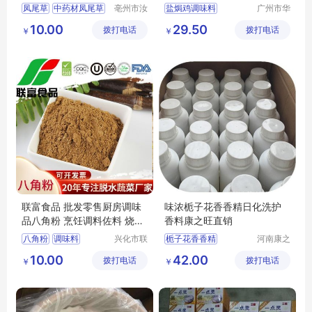
凤尾草
中药材凤尾草
亳州市汝
盐焗鸡调味料
广州市华
安堂药业
琪生物科
凤尾草价格
手撕鸡料
10.00
29.50
拨打电话
有限公司
拨打电话
技有限公
￥
￥
凤尾草批发商
司
凤尾草图片
联富食品 批发零售厨房调味
味浓栀子花香香精日化洗护
品八角粉 烹饪调料佐料 烧烤
香料康之旺直销
食品调味料
八角粉
调味料
兴化市联
栀子花香香精
河南康之
富食品有
旺生物科
烹饪调料
调味品
日化洗护香料
10.00
42.00
拨打电话
限公司
拨打电话
技有限公
￥
￥
厨房调味品
司