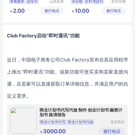
果葡糖浆
甜味剂
山东金美
赤砂糖
饮料增甜剂
亚欣生物
化工有限
科技（徐
食品添加剂
无色液体
烘焙原料
2.00
10.00
拨打电话
公司
拨打电话
州）有限
￥
￥
调味品
亚欣生物科技
公司
食品添加剂
Club Factory启动“即时通讯”功能
近日，中国电子商务公司Club Factory宣布在其应用程序
上推出“即时通讯”功能。该新功能可使买卖和卖家直接沟
通，且卖家可以直接获取订单详细信息，并满足用户的自
定义需求。
商业计划书代写代做 制作 创业计划书 融资计
划书 路演报告
商业计划书代写
商业计划书代做
北京四方
之志科技
项目计划书代写
创业计划书
融资计划书
发展有限
3000.00
拨打电话
￥
公司