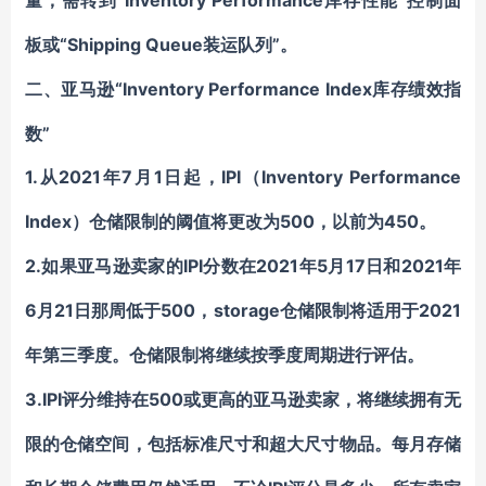
“
Inventory Performance
”
量，
需
转到
库存性能
控制面
“Shipping Queue装运队列”。
板
或
“Inventory Performance Index库存绩效指
二、
亚马逊
数”
1.
2021年7月1日起，IPI（Inventory Performance
从
Index）
500，以前为450
仓储
限制的阈值将
更改为
。
2.
IPI分数在2021年5月17日和2021年
如果
亚马逊
卖家的
6月21日那周低于500，storage
2021
仓储
限制将适用于
年第三季度。
仓储
限制将继续按季度周期进行评估。
3.IPI评分维持在500或更高的
亚马逊
卖家，将继续拥有无
限的
仓储
空间，
包括
标准尺寸和超大尺寸物品。每月存储