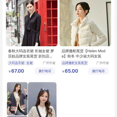
春秋大码连衣裙 长袖女裙 梦
品牌撤柜尾货【Helen Mod
莎奴品牌女装尾货 折扣店跑
a】秋冬 中少淑大码女装
量女装单品
大码连衣裙
女裙
广州市健
品牌撤柜女装尾货
广州市健
凡服饰有
凡服饰有
品牌女装尾货
Helen
Moda23秋冬
67.00
65.00
拨打电话
限公司
拨打电话
限公司
￥
￥
中少淑大码女装
品牌尾货女装供应链
深圳南油尾货货源