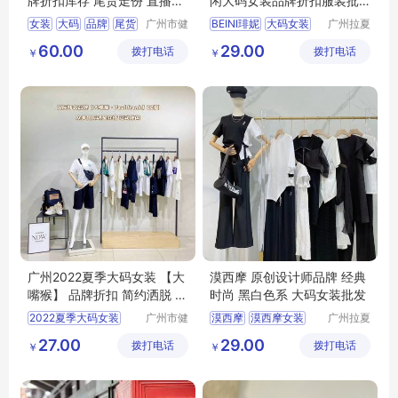
牌折扣库存 尾货走份 直播拿
闲大码女装品牌折扣服装批
货服装市场
发直播实体
女装
大码
品牌
尾货
广州市健
BEINI琲妮
大码女装
广州拉夏
凡服饰有
贝尼服饰
直播
品牌折扣
直播实体
60.00
29.00
拨打电话
限公司
拨打电话
商行
￥
￥
服装批发
广州2022夏季大码女装 【大
漠西摩 原创设计师品牌 经典
嘴猴】 品牌折扣 简约洒脱 年
时尚 黑白色系 大码女装批发
轻可爱
2022夏季大码女装
广州市健
漠西摩
漠西摩女装
广州拉夏
凡服饰有
贝尼服饰
品牌折扣
简约洒脱
原创设计师品牌
27.00
29.00
拨打电话
限公司
拨打电话
商行
￥
￥
大码女装批发