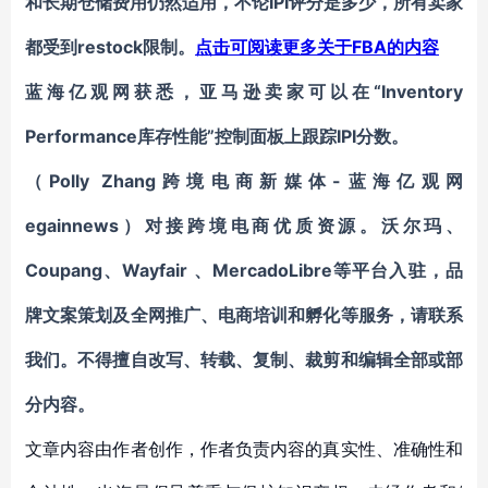
IPI评分
和长期
仓储
费用仍然适用，不论
是多少，
所有卖家
restock限制。
FBA的内容
都受到
点击可阅读更多关于
“Inventory
蓝海亿观网获悉，
亚马逊
卖家
可以在
Performance库存性能”
IPI分数。
控制面板
上跟踪
Polly Zhang
-蓝海亿观网
（
跨境电商新媒体
egainnews）对接跨境电商优质资源。
沃尔玛、
Coupang
Wayfair
MercadoLibre等平台入驻
、
、
，
品
牌文案策划及全网推广、电商培训和孵化等服务
，请联系
我们。不得擅自
改写、转载、复制、裁剪和编辑
全部或部
分内容。
文章内容由作者创作，作者负责内容的真实性、准确性和