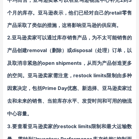
2到3
平均而言，
亚马逊
卖家
可以在
亚马逊
物流中心
补充
个月的库存。亚马逊表示，他们已经对自己的retail零售
产品采取了类似的措施，这将影响亚马逊的供应商。
2.
亚马逊
卖家可以通过库存销售产品，为不太可能销售的
removal（删除）或disposal（处理）订单，以
产品创建
及取消非紧急的open shipments，从而为产品创造更多
的空间。
restock limits限制由多种
亚马逊
卖家
需
注意，
因素决定，包括Prime Day
优惠、新选择、
亚马逊
卖家过
去和未来的销售、当前库存水平、发货时间和可用的
物流
中心容量。
3.
restock limits限制和最大
要查看
亚马逊
卖家的
运输
数