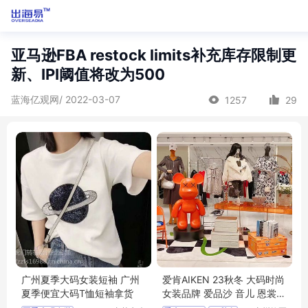
亚马逊FBA restock limits补充库存限制更
新、IPI阈值将改为500
蓝海亿观网/ 2022-03-07
1257
29
广州夏季大码女装短袖 广州
爱肯AIKEN 23秋冬 大码时尚
夏季便宜大码T恤短袖拿货
女装品牌 爱品沙 音儿 恩裳
珂尼莎曼 批发