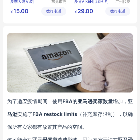
夏季大码女装
东莞市虎
爱肯AIKEN
23秋冬
广州拉夏
门转转服
贝尼服饰
夏季大码服装
大码时尚女装品牌
15.00
29.00
拨打电话
饰经营部
拨打电话
商行
￥
￥
夏季大码韩版女装
爱品沙
恩裳
FBA
为了适应
疫情期间，
使用
的
亚马逊
卖家数量
增加，
亚
FBA
restock limits
马逊
实施了
（
补充库存限制），以确
保所有卖家都有放置其产品的空间。
这可能会对
亚马逊卖家
造成影响，因为
卖家
无法在
亚马逊