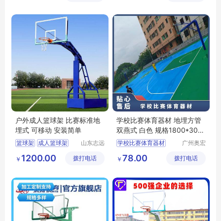
限公司
限公司
户外成人篮球架 比赛标准地
学校比赛体育器材 地埋方管
埋式 可移动 安装简单
双燕式 白色 规格1800*305
0 电动液压
篮球架
成人篮球架
山东志远
学校比赛体育器材
广州奥宏
教学设备
体育产业
1200.00
78.00
拨打电话
有限公司
拨打电话
有限公司
￥
￥