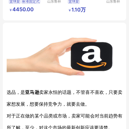
篮球架
标准固定式
山东鲁杯
篮球架
山东鲁杯
电气有限
电气有限
室外篮球架
手动液压篮球架
标准
4450.00
1.10万
￥
￥
公司
公司
选品，是
亚马逊
卖家永恒的话题，不管喜不喜欢，只要卖
家想发展，想要保持竞争力，就要去做。
对于正在做的某个品类或市场，卖家可能会对当前趋势有
所了解，至少，对这个市场的最新创新应该要清楚。