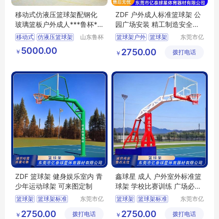
移动式仿液压篮球架配钢化
ZDF 户外成人标准篮球架 公
玻璃篮板户外成人***鲁杯**
园广场安装 精工制造安全稳
*
固
移动式
仿液压篮球架
山东鲁杯
篮球架户外
篮球架
东莞市亿
电气有限
泰球星体
篮球架
篮球架标准
5000.00
2750.00
￥
公司
拨打电话
育器材有
￥
限公司
ZDF 篮球架 健身娱乐室内 青
鑫球星 成人 户外室外标准篮
少年运动球架 可来图定制
球架 学校比赛训练 广场必备
运动器材
篮球架
篮球架标准
东莞市亿
篮球架
篮球架标准
东莞市亿
泰球星体
泰球星体
篮球架户外
篮球架户外
2750.00
2750.00
拨打电话
育器材有
拨打电话
育器材有
￥
￥