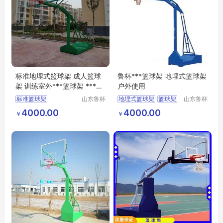
标准地埋式篮球架 成人篮球
鲁杯***篮球架 地埋式篮球架
架 训练室外***篮球架 ***销
户外使用
售
标准篮球架
山东鲁杯
地埋式篮球架
篮球架
山东鲁杯
电气有限
电气有限
地埋式篮球架
销售
4000.00
4000.00
￥
￥
公司
公司