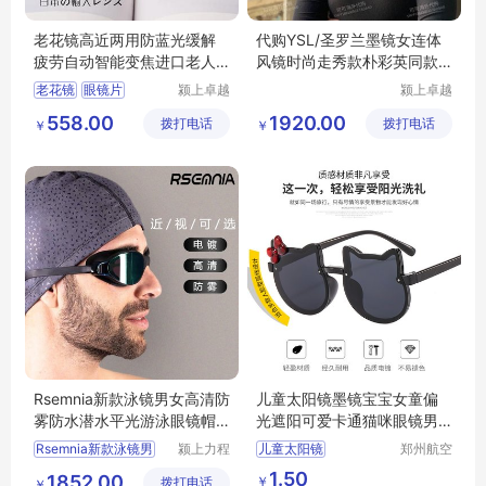
老花镜高近两用防蓝光缓解
代购YSL/圣罗兰墨镜女连体
疲劳自动智能变焦进口老人
风镜时尚走秀款朴彩英同款
眼镜片
太阳镜SL364
老花镜
眼镜片
颍上卓越
颍上卓越
电子商务
电子商务
老花镜高清
558.00
1920.00
拨打电话
有限公司
拨打电话
有限公司
￥
￥
老人眼镜片
老花镜防蓝光
Rsemnia新款泳镜男女高清防
儿童太阳镜墨镜宝宝女童偏
雾防水潜水平光游泳眼镜帽
光遮阳可爱卡通猫咪眼镜男
套装备
童潮个性时尚
Rsemnia新款泳镜男
颍上力程
儿童太阳镜
郑州航空
仪器设备
港区全瑞
宝宝女童偏光遮阳
1.50
1852.00
￥
拨打电话
有限公司
琦日用品
￥