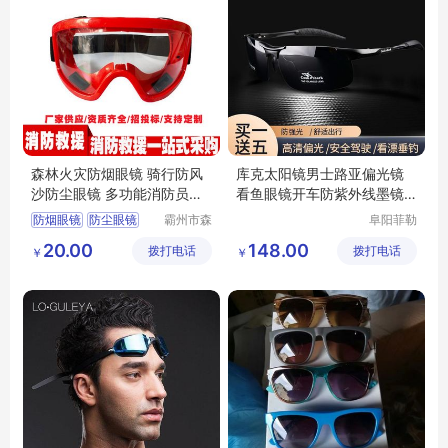
森林火灾防烟眼镜 骑行防风
库克太阳镜男士路亚偏光镜
沙防尘眼镜 多功能消防员防
看鱼眼镜开车防紫外线墨镜
护眼镜
男款
防烟眼镜
防尘眼镜
霸州市森
阜阳菲勒
汛安消防
科技有限
消防员防护眼镜
20.00
148.00
拨打电话
护用品厂
拨打电话
公司
￥
￥
火灾防烟眼镜
(个体工
多功能眼镜
商户)