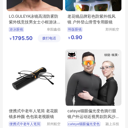
LO.GULEYA泳镜高清防雾防
老花镜品牌彩色防紫外线风
紫外线竞技男女士小框游泳
镜 户外登山滑雪专用眼镜
眼镜潜水装备
游泳眼镜
阜阳鑫佰
韩版眼镜
郑州航空
汇科技有
港区全瑞
游泳眼镜行情
泳镜
防紫外线镜风镜
0.90
1795.50
￥
拨打电话
限公司
琦日用品
￥
游泳眼镜厂家直销
男女潮流眼镜
店
潜水装备
处理货两元
便携式中老年人笔筒 老花眼
cateye猫眼偏光变色骑行眼
镜多种颜 色包装老视眼镜
镜户外运动近视男款防风沙
女自行车配件
便携式中老年人笔筒
郑州航空
cateye猫眼偏光变色
颍上乐投