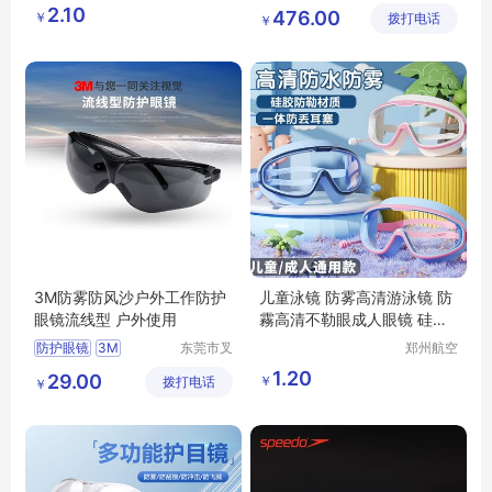
港区全瑞
科技发展
老花眼镜多种颜
2.10
476.00
￥
琦日用品
拨打电话
有限公司
￥
色包装老视眼镜
店
3M防雾防风沙户外工作防护
儿童泳镜 防雾高清游泳镜 防
眼镜流线型 户外使用
霧高清不勒眼成人眼镜 硅胶
耳塞大框
防护眼镜
3M
东莞市叉
郑州航空
车管家网
港区全瑞
防雾防风沙
1.20
29.00
￥
拨打电话
络科技有
琦日用品
￥
限公司
店