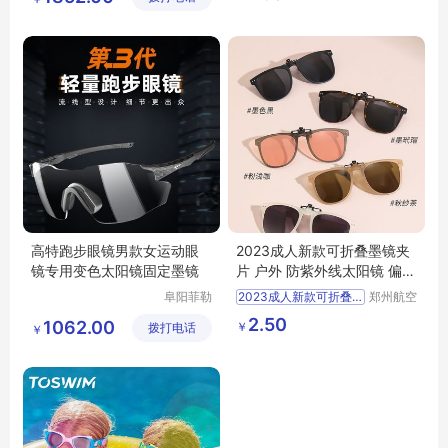
店
高特跑步眼镜男款女运动眼
2023成人新款可折叠墨镜夹
镜专用变色太阳镜固定墨镜
片 户外 防紫外线太阳镜 偏光
夹片 SSS12
阜阳菲勒
2023成人新款可折叠墨镜夹片
郑州航空
科技有限
港区全瑞
户外
防紫外线太阳镜
2.50
1062.00
￥
拨打电话
公司
琦日用品
￥
偏光夹片
SSS12
店