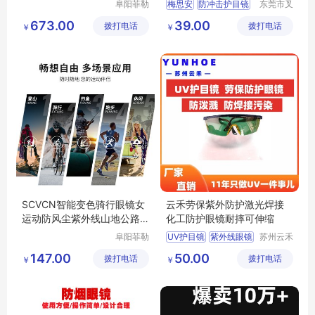
阜阳菲勒
梅思安
防冲击护目镜
东莞市叉
科技有限
车管家网
工业工地眼镜
673.00
39.00
拨打电话
公司
拨打电话
络科技有
￥
￥
威护眼镜
限公司
SCVCN智能变色骑行眼镜女
云禾劳保紫外防护激光焊接
运动防风尘紫外线山地公路
化工防护眼镜耐摔可伸缩
自行车眼镜男
阜阳菲勒
UV护目镜
紫外线眼镜
苏州云禾
科技有限
电子科技
激光焊接眼镜
147.00
50.00
拨打电话
公司
拨打电话
有限公司
￥
￥
防护眼镜
劳保眼镜