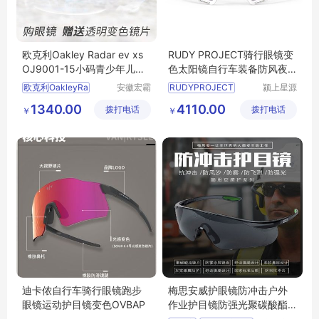
欧克利Oakley Radar ev xs
RUDY PROJECT骑行眼镜变
OJ9001-15小码青少年儿童
色太阳镜自行车装备防风夜
速滑骑行眼镜
视镜男CUTLINE
欧克利OakleyRa
安徽宏霸
RUDYPROJECT
颍上星源
机械设备
科技发展
1340.00
4110.00
拨打电话
有限公司
拨打电话
有限公司
￥
￥
迪卡侬自行车骑行眼镜跑步
梅思安威护眼镜防冲击户外
眼镜运动护目镜变色OVBAP
作业护目镜防强光聚碳酸酯
镜片