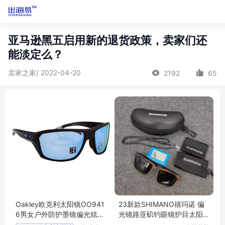
亚马逊黑五启用新的退货政策，卖家们还
能淡定么？
卖家之家/ 2022-04-20
2192
65
Oakley欧克利太阳镜OO941
23新款SHIMANO禧玛诺 偏
6男女户外防护墨镜偏光炫彩
光镜路亚矶钓眼镜护目太阳
水上运动眼镜
镜护眼骑行