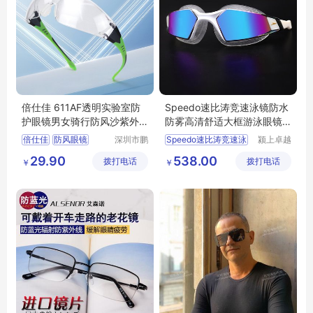
倍仕佳 611AF透明实验室防
Speedo速比涛竞速泳镜防水
护眼镜男女骑行防风沙紫外
防雾高清舒适大框游泳眼镜
线防粉尘飞溅
镀膜男女
倍仕佳
防风眼镜
深圳市鹏
Speedo速比涛竞速泳
颍上卓越
亮工贸有
电子商务
骑行眼镜
29.90
538.00
拨打电话
限公司
拨打电话
有限公司
￥
￥