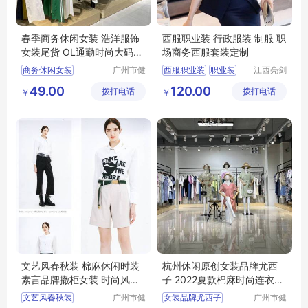
春季商务休闲女装 浩洋服饰
西服职业装 行政服装 制服 职
女装尾货 OL通勤时尚大码女
场商务西服套装定制
装货源供应
商务休闲女装
广州市健
西服职业装
职业装
江西亮剑
凡服饰有
服饰有限
浩洋服饰
大码女装
西服
行政服装
制服
49.00
120.00
拨打电话
限公司
拨打电话
公司
￥
￥
文艺风春秋装 棉麻休闲时装
杭州休闲原创女装品牌尤西
素言品牌撤柜女装 时尚风衣
子 2022夏款棉麻时尚连衣裙
连衣裙走份
广州尾货库存
文艺风春秋装
广州市健
女装品牌尤西子
广州市健