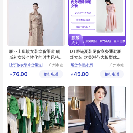
职业上班族女装拿货渠道 朗
DT蒂缇夏装尾货商务通勤职
斯莉女装个性化的时尚风格
场女装 欧美潮范大板型休闲
广州服装市场
风
上班族女装拿货渠道
广州市健
尾货专柜货源
广州市健
凡服饰有
凡服饰有
女装个性化的时尚风格
摩登时尚潮牌女装
76.00
45.00
拨打电话
限公司
拨打电话
限公司
￥
￥
广州服装市场
商务通勤职场女装
品牌女装尾货
女装