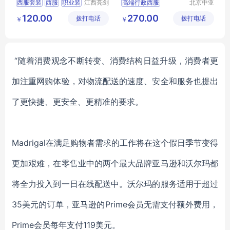
西服套装
西服
职业装
江西亮剑
高端行政西服
北京中亚
服饰有限
天商贸有
行政服装
服装定制
行政商务女士职业套装
120.00
270.00
拨打电话
公司
拨打电话
限公司
￥
￥
商务女士职业套装
职业装正装
西服定做厂家
“随着消费观念不断转变、消费结构日益升级，消费者更
加注重网购体验，对物流配送的速度、安全和服务也提出
了更快捷、更安全、更精准的要求。
Madrigal在满足购物者需求的工作将在这个假日季节变得
更加艰难，在零售业中的两个最大品牌亚马逊和沃尔玛都
将全力投入到一日在线配送中。沃尔玛的服务适用于超过
35美元的订单，亚马逊的Prime会员无需支付额外费用，
Prime会员每年支付119美元。