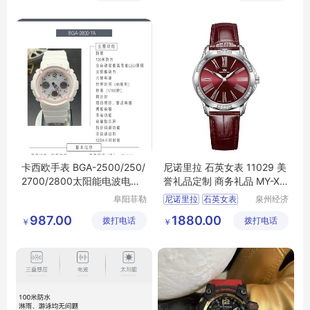
卡西欧手表 BGA-2500/250/
尼诺里拉 石英女表 11029 美
2700/2800太阳能电波电子
誉礼品定制 商务礼品 MY-XB
女表
WY-（T）-33
阜阳菲勒
尼诺里拉
石英女表
泉州经济
科技有限
技术开发
11029
商务礼品
MY
987.00
1880.00
拨打电话
公司
拨打电话
区美誉商
￥
￥
XBWY
T
33
贸有限公
司