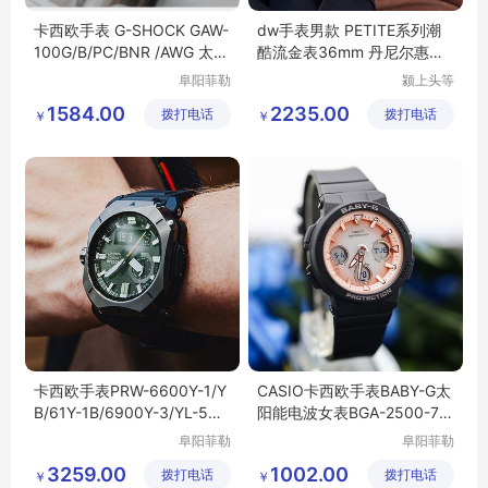
卡西欧手表 G-SHOCK GAW-
dw手表男款 PETITE系列潮
100G/B/PC/BNR /AWG 太阳
酷流金表36mm 丹尼尔惠灵
能电波防水男表
顿旗舰店
阜阳菲勒
颍上头等
科技有限
舱科技发
1584.00
2235.00
拨打电话
公司
拨打电话
展有限公
￥
￥
司
卡西欧手表PRW-6600Y-1/Y
CASIO卡西欧手表BABY-G太
B/61Y-1B/6900Y-3/YL-5光
阳能电波女表BGA-2500-7A/
能电波登山男表
1A2/2800-4A
阜阳菲勒
阜阳菲勒
科技有限
科技有限
3259.00
1002.00
拨打电话
公司
拨打电话
公司
￥
￥