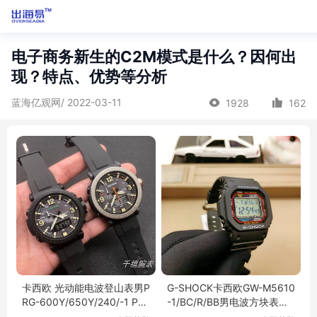
电子商务新生的C2M模式是什么？因何出
现？特点、优势等分析
蓝海亿观网/ 2022-03-11
1928
162
卡西欧 光动能电波登山表男P
G-SHOCK卡西欧GW-M5610
RG-600Y/650Y/240/-1 PR
-1/BC/R/BB男电波方块表抬
W-60/6600/50
手亮GW-5000原点