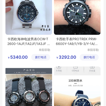
卡西欧海神电波男表OCW-T
卡西欧手表PROTREK PRW-
2600-1AJF/1A2JF/1A3JF /2
6600Y-1A9/1/YB-3/Y-1A/F
A2JF T2600B
C光能电波登山表
阜阳菲勒
阜阳菲勒
科技有限
科技有限
5340.00
3292.00
拨打电话
公司
拨打电话
公司
￥
￥