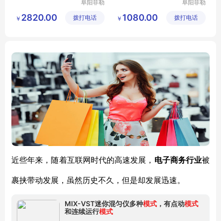
阜阳菲勒
阜阳菲勒
科技有限
科技有限
2820.00
1080.00
拨打电话
公司
拨打电话
公司
￥
￥
近些年来，随着互联网时代的高速发展，
电子商务行业
被
裹挟带动发展，虽然历史不久，但是却发展迅速。
MIX-VST迷你混匀仪多种
模式
，有点动
模式
和连续运行
模式