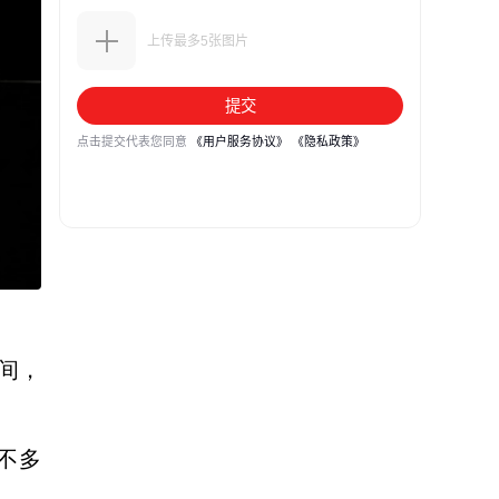
时间，
也不多