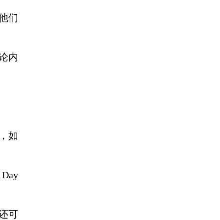
他们
论内
反，如
 Day
还可