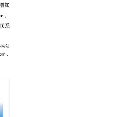
是增加
ir 、
联系
本网站
om，