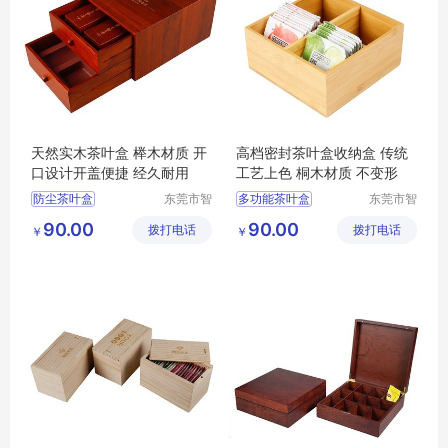
天然实木茶叶盒 榉木材质 开
高档密封茶叶盒收纳盒 传统
口设计开盖便捷 经久耐用
工艺上色 桐木材质 不变形
防尘茶叶盒
东莞市智
多功能茶叶盒
东莞市智
合木业有
合木业有
大容量茶叶盒
茶叶收纳盒
90.00
90.00
拨打电话
限公司
拨打电话
限公司
￥
￥
多功能茶叶盒
防尘茶叶盒
茶叶收纳盒
茶叶盒
大容量茶叶盒
茶叶盒