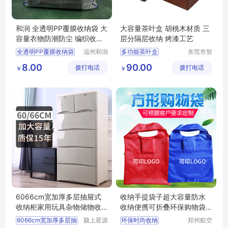
和润 全透明PP覆膜收纳袋 大
大容量茶叶盒 胡桃木材质 三
容量衣物防潮防尘 编织收纳
层分隔层收纳 烤漆工艺
包 现货
全透明PP覆膜收纳袋
温州和润
多功能茶叶盒
东莞市智
包装有限
合木业有
大容量
防潮防尘
大容量茶叶盒
8.00
90.00
拨打电话
公司
拨打电话
限公司
￥
￥
编织收纳包
收纳袋
茶叶收纳盒
茶叶盒
防尘茶叶盒
6066cm宽加厚多层抽屉式
收纳手提袋子超大容量防水
收纳柜家用玩具杂物储物收
收纳便携可折叠环保购物袋
纳柜子整理箱
印字印logo
6066cm宽加厚多层抽
颍上星源
环保时尚收纳
郑州航空