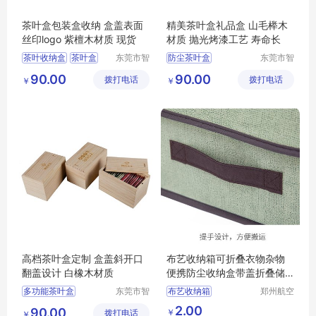
茶叶盒包装盒收纳 盒盖表面
精美茶叶盒礼品盒 山毛榉木
丝印logo 紫檀木材质 现货
材质 抛光烤漆工艺 寿命长
茶叶收纳盒
茶叶盒
东莞市智
防尘茶叶盒
东莞市智
合木业有
合木业有
防尘茶叶盒
大容量茶叶盒
茶叶盒
90.00
90.00
拨打电话
限公司
拨打电话
限公司
￥
￥
多功能茶叶盒
茶叶收纳盒
大容量茶叶盒
多功能茶叶盒
高档茶叶盒定制 盒盖斜开口
布艺收纳箱可折叠衣物杂物
翻盖设计 白橡木材质
便携防尘收纳盒带盖折叠储
物箱
多功能茶叶盒
东莞市智
布艺收纳箱
郑州航空
合木业有
港区芙乐
大容量茶叶盒
可折叠衣物
2.00
90.00
￥
拨打电话
限公司
鑫日用百
￥