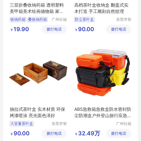
三层折叠收纳药箱 透明塑料
高档茶叶盒收纳盒 翻盖式实
美甲箱美术绘画储物箱 家用
木打造 手工雕刻自然纹理
药品收纳箱
收纳药箱
叠收纳药箱
广州社福
防尘茶叶盒
东莞市智
耐医疗器
合木业有
收纳箱
三层药箱
大容量茶叶盒
19.90
90.00
拨打电话
械有限公
拨打电话
限公司
￥
￥
储物箱
茶叶收纳盒
司
多功能茶叶盒
茶叶盒
抽拉式茶叶盒 实木材质 环保
ABS急救箱急救盒防水密封防
烤漆喷涂 亮光面色泽好
尘防潮盒户外登山旅行应急
配件收纳盒
大容量茶叶盒
东莞市智
广州社福
合木业有
耐医疗器
茶叶收纳盒
90.00
32.49万
拨打电话
限公司
拨打电话
械有限公
￥
￥
多功能茶叶盒
司
防尘茶叶盒
茶叶盒