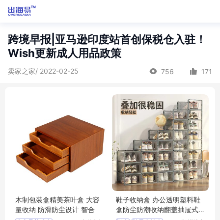
跨境早报|亚马逊印度站首创保税仓入驻！
Wish更新成人用品政策
卖家之家/ 2022-02-25
756
171
木制包装盒精美茶叶盒 大容
鞋子收纳盒 办公透明塑料鞋
量收纳 防滑防尘设计 智合
盒防尘防潮收纳翻盖抽屉式
简易鞋盒