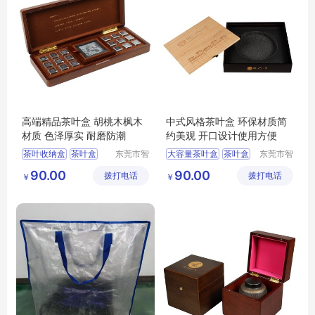
高端精品茶叶盒 胡桃木枫木
中式风格茶叶盒 环保材质简
材质 色泽厚实 耐磨防潮
约美观 开口设计使用方便
茶叶收纳盒
茶叶盒
东莞市智
大容量茶叶盒
茶叶盒
东莞市智
合木业有
合木业有
大容量茶叶盒
防尘茶叶盒
90.00
90.00
拨打电话
限公司
拨打电话
限公司
￥
￥
多功能茶叶盒
茶叶收纳盒
防尘茶叶盒
多功能茶叶盒