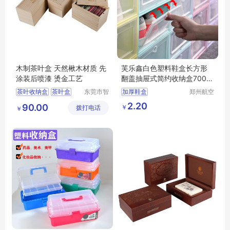
木制茶叶盒 天然楸木材质 先
芙乐鑫白色塑料鞋盒长方形
涂装后喷漆 烫金工艺
翻盖抽屉式简约收纳盒700毫
升
茶叶收纳盒
茶叶盒
东莞市智
加厚鞋盒
郑州航空
合木业有
港区芙乐
大容量茶叶盒
透明鞋盒塑料翻盖抽屉式
2.20
90.00
￥
拨打电话
限公司
鑫日用百
￥
多功能茶叶盒
收纳盒
货店
防尘茶叶盒