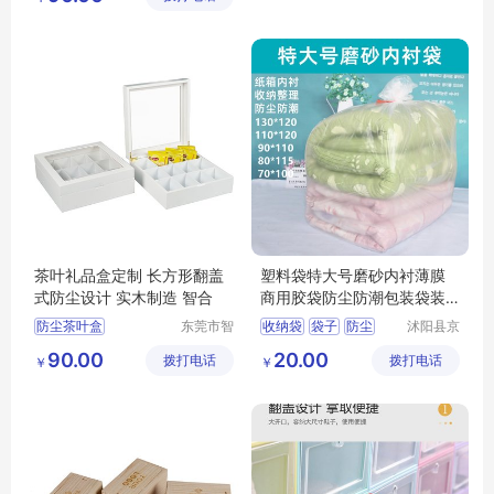
茶叶收纳盒
杂物便携防尘
货店
防尘茶叶盒
茶叶盒
纳盒带盖折叠储物箱
茶叶礼品盒定制 长方形翻盖
塑料袋特大号磨砂内衬薄膜
式防尘设计 实木制造 智合
商用胶袋防尘防潮包装袋装
被子的收纳袋
防尘茶叶盒
东莞市智
收纳袋
袋子
防尘
沭阳县京
合木业有
碧百货中
大容量茶叶盒
防潮
整理袋
90.00
20.00
拨打电话
限公司
拨打电话
心
￥
￥
茶叶收纳盒
多功能茶叶盒
茶叶盒