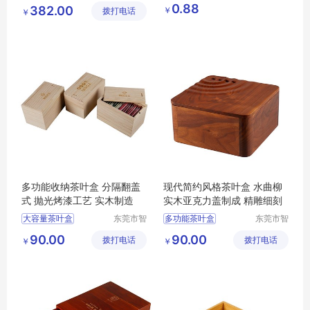
科技发展
港区芙乐
手提袋子
0.88
382.00
￥
拨打电话
有限公司
鑫日用百
￥
超大容量防水收纳
货店
便携可折叠环保购物袋
购物袋印字印logo
多功能收纳茶叶盒 分隔翻盖
现代简约风格茶叶盒 水曲柳
式 抛光烤漆工艺 实木制造
实木亚克力盖制成 精雕细刻
大容量茶叶盒
东莞市智
多功能茶叶盒
东莞市智
合木业有
合木业有
茶叶收纳盒
大容量茶叶盒
茶叶盒
90.00
90.00
拨打电话
限公司
拨打电话
限公司
￥
￥
多功能茶叶盒
茶叶盒
防尘茶叶盒
防尘茶叶盒
茶叶收纳盒