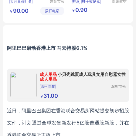
大容量茶叶盒
东莞市智
鞋盒
鞋子收纳盒
郑州航空
合木业有
港区芙乐
茶叶收纳盒
茶叶盒
办公透明塑料鞋盒
0.90
90.00
￥
拨打电话
限公司
鑫日用百
￥
多功能茶叶盒
防尘防潮收纳翻盖抽屉式简易鞋盒
货店
防尘茶叶盒
阿里巴巴启动香港上市 马云持股6.1%
成人用品
小贝壳跳蛋成人玩具女用自慰器女性
成人用品
温州网趣
深圳市光
明区立康
食品商行
31.00
￥
近日，阿里巴巴集团在香港联合交易所网站提交初步招股
文件，计划通过全球发售新发行5亿股普通股新股，并在
香港联合交易所主板上市。