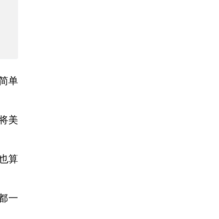
简单
将美
也算
都一