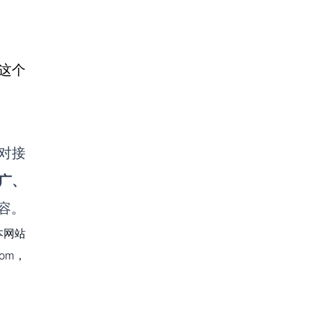
这个
对接
广、
容。
本网站
om，