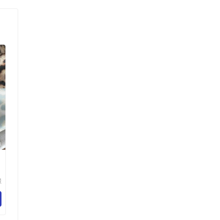
璟
技
司