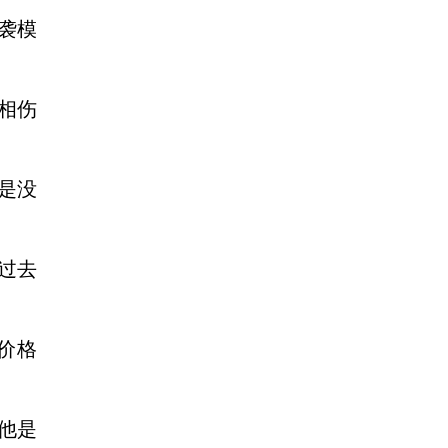
袭模
相伤
是没
过去
价格
他是