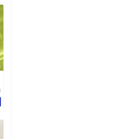
涤
璟
技
司