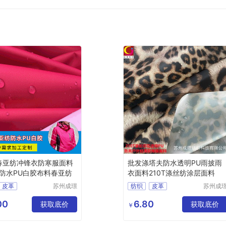
T春亚纺冲锋衣防寒服面料
批发涤塔夫防水透明PU雨披雨
防水PU白胶布料春亚纺
衣面料210T涤丝纺涂层面料
皮革
苏州成璟
纺织
皮革
苏州成
纺织科技
纺织科
料
尼龙面料
化纤面料
涤纶面料
有限公司
有限公
00
6.80
获取底价
获取底价
￥