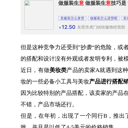
做服装生
意
做服装生
意
技巧是
卖服装怎么拿货
做服装怎么进货呢
卖
12.50
东莞市虎门转转服饰经营部
￥
但是这种竞争力还受到
”抄袭“的危险，或
的搭配和设计没有外观或者发明专利，被
近日，有做
美妆类
产品的卖家
A就遇到这
妆的一些必备小工具与美妆
产品进行搭配
因为比较特别的产品搭配，该卖家的产品
不错，产品市场还行。
但是，在年初，出现了一个同行
B，推出
致，并且是以低了
4-5美元的价格销售。