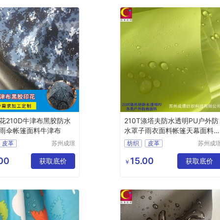
花210D牛津布黑胶防水
210T涤塔夫防水透明PU户外防
雨伞帐篷面料牛津布
水罩子雨衣面料帐篷天幕面料
塔夫
皮革
苏州成璟
纺织
皮革
苏州成
纺织科技
纺织科
料
涤纶面料
化纤面料
涤纶面料
有限公司
有限公
00
15.00
获取底价
获取底价
￥