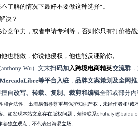
在不了解的情况下最好不要做这种选择
“。
解决？
核心竞争力，或者申请专利等，否则你只有打价格战
的他也能做，你说他侵权，他也能反诬陷你。
nthony
Wu
）文末
扫码
加
入
跨境电商精英
交流群
，
MercadoLibre等平台入驻
，
品牌文案策划及全网推
得擅自
改写、转载、复制、裁剪和编辑
全部或部分内
性和合法性。出海易倡导尊重与保护知识产权，未经作者和/或
现本站文章存在版权问题，烦请联系chuhaiyi@baidu.c
作者独立观点，不代表出海易立场。