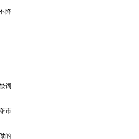
不降
禁词
夺市
做的