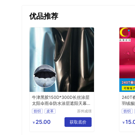
优品推荐
牛津黑胶150D*300D长丝涂层
240
太阳伞雨伞防水涂层遮阳天幕面
羽绒服
料
纺织
皮革
苏州成璟
纺织
纺织科技
化纤面料
化纤面
有限公司
25.00
15.
其他化纤面料
获取底价
￥
￥