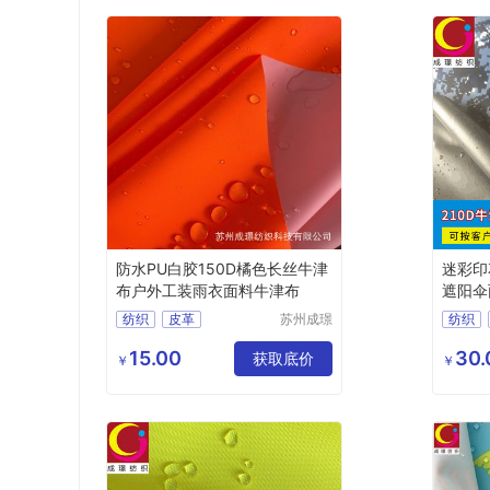
防水PU白胶150D橘色长丝牛津
迷彩印
布户外工装雨衣面料牛津布
遮阳伞
纺织
皮革
苏州成璟
纺织
纺织科技
化纤面料
涤纶面料
化纤面
有限公司
15.00
30.
获取底价
￥
￥