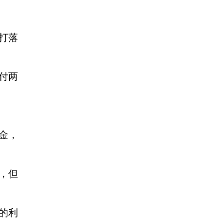
打落
付两
佣金，
，但
的利