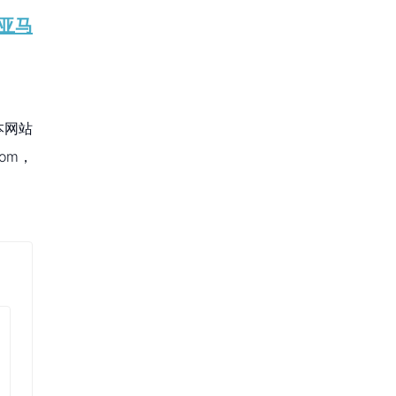
亚马
本网站
om，