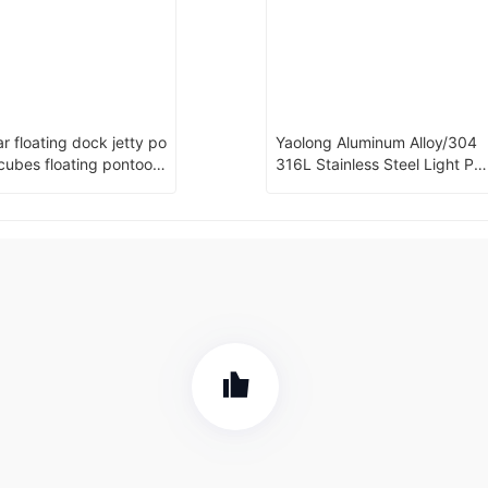
r floating dock jetty po
Yaolong Aluminum Alloy/304
cubes floating pontoon
316L Stainless Steel Light Pol
ridge platform
e Decorative Lamp Pole Outsi
de Lamp Post For Sale