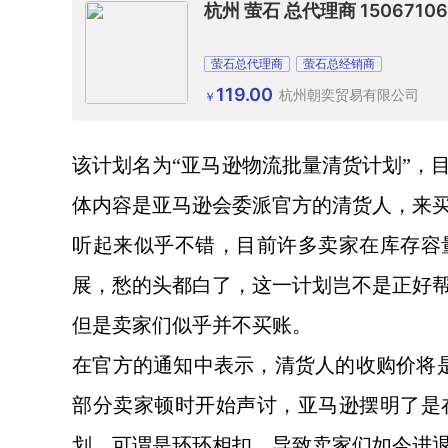
杭州 萤石 总代理商 1506710
萤石总代理商
萤石总经销商
119.00
杭州朝奕贸易有限公司
￥
该计划名为
“亚马逊物流批量清货计划”，
体内容是亚马逊会委派官方的清货人，来
听起来似乎不错，目前许多卖家在库存容
展，愁的头都白了
，
这一计划岂不是正好
但是卖家们似乎并不买账。
在官方的通知中表示，清货人的收购价将
部分卖家顿时开始声讨，亚马逊摆明了是
划，可谓是环环相扣，导致卖家们如今进