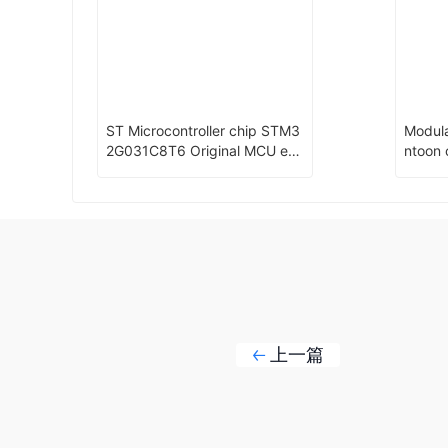
ST Microcontroller chip STM3
Modula
2G031C8T6 Original MCU en
ntoon 
capsulation：LQFP-48
dock b
上一篇