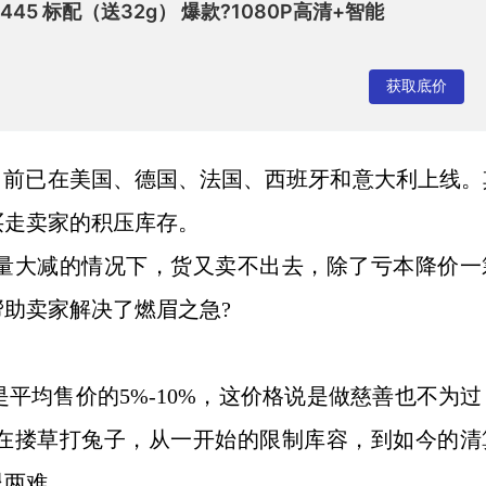
6445 标配（送32g） 爆款?1080P高清+智能
获取底价
目前已在美国、德国、法国、西班牙和意大利上线。
买走卖家的积压库存。
量大减的情况下，货又卖不出去，除了亏本降价一
帮助卖家解决了燃眉之急
?
是平均售价的
5%-10%，这价格说是做慈善也不为
在搂草打兔子，从一开始的限制库容，到如今的清
退两难。