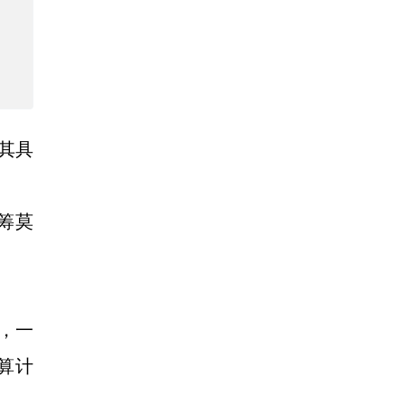
其具
筹莫
过，一
算计