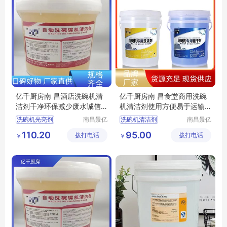
亿千厨房南 昌酒店洗碗机清
亿千厨房南 昌食堂商用洗碗
洁剂干净环保减少废水诚信
机清洁剂使用方便易于运输
经营
精选商家
洗碗机光亮剂
南昌景亿
洗碗机清洁剂
南昌景亿
厨房设备
厨房设备
洗碗机专用光亮剂
洗碗机光亮剂
110.20
95.00
拨打电话
有限公司
拨打电话
有限公司
￥
￥
洗碗机清洁剂厂家
商用洗碗机清洁剂
洗碗机光亮剂厂家
洗碗机专用洗涤剂
商用洗碗机清洁剂厂家
洗碗机催干剂厂家