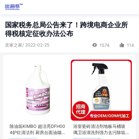
国家税务总局公告来了！跨境电商企业所
得税核定征收办法公布
卖家之家/ 2022-02-25
1574
114
除油垢KIMBO 超洁亮DFH00
浴室瓷砖清洁剂地板马桶玻
4炉灶清洁剂 厨房台面油烟机
璃卫浴清洗剂强力去污除垢
清洗剂
代理