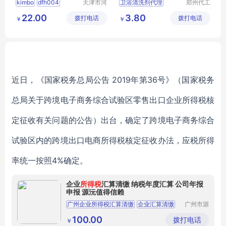
kimbo
dfh004
天津市河
卫浴清洗剂代理
郑州代工
西区白云
帮网络科
清洁剂
油烟机
清洗剂
卫浴清洗剂贴牌
22.00
3.80
拨打电话
清洁用品
拨打电话
技有限公
￥
￥
卫浴清洗剂招商
商行
司
卫浴清洗剂批发
浴室瓷砖清洁剂代理
近日，《国家税务总局公告 2019年第36号》（国家税务
总局关于跨境电子商务综合试验区零售出口企业所得税核
定征收有关问题的公告）出台，确定了跨境电子商务综合
试验区内的跨境出口电商所得税核定征收办法，应税所得
率统一按照4%确定。
企业
所得税
汇算清缴 纳税年度汇算 公司年报
申报 源沅值得信赖
广州企业所得税汇算清缴
企业汇算清缴
广州市源
沅财务管
广州汇算清缴
汇算清缴怎么做
理有限公
100.00
拨打电话
￥
司
公司年报申报