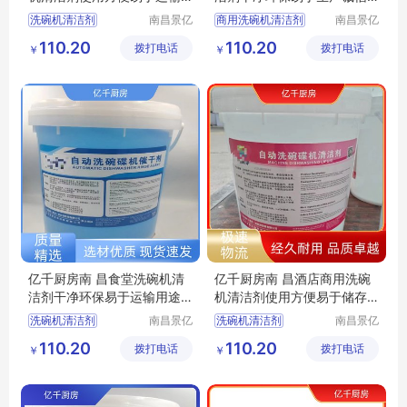
货源稳定
经营
洗碗机清洁剂
南昌景亿
商用洗碗机清洁剂
南昌景亿
厨房设备
厨房设备
洗碗机光亮剂
商用洗碗机催干剂
110.20
110.20
拨打电话
有限公司
拨打电话
有限公司
￥
￥
洗碗机专用光亮剂
洗碗机专用催干剂
洗碗机洗涤剂厂家
洗碗机清洁剂厂家
洗碗机光亮剂厂家
洗碗机光亮剂厂家
亿千厨房南 昌食堂洗碗机清
亿千厨房南 昌酒店商用洗碗
洁剂干净环保易于运输用途
机清洁剂使用方便易于储存
广泛
用途广泛
洗碗机清洁剂
南昌景亿
洗碗机清洁剂
南昌景亿
厨房设备
厨房设备
商用洗碗机清洁剂
洗碗机清洁剂厂家
110.20
110.20
拨打电话
有限公司
拨打电话
有限公司
￥
￥
商用洗碗机光亮剂
洗碗机洗涤剂厂家
洗碗机催干剂厂家
洗碗机光亮剂厂家
商用洗碗机清洁剂厂家
洗碗机专用洗涤剂厂家