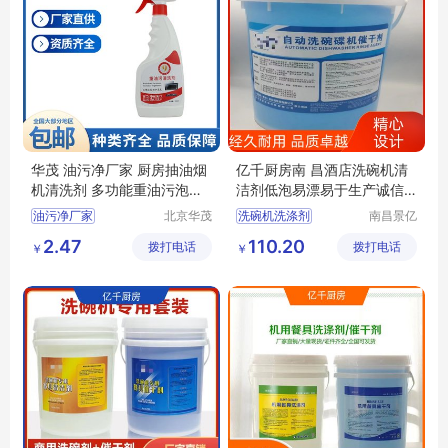
华茂 油污净厂家 厨房抽油烟
亿千厨房南 昌酒店洗碗机清
机清洗剂 多功能重油污泡沫
洁剂低泡易漂易于生产诚信
清洁剂
经营
油污净厂家
北京华茂
洗碗机洗涤剂
南昌景亿
天成科技
厨房设备
抽油烟机清洗剂
洗碗机光亮剂
2.47
110.20
拨打电话
发展有限
拨打电话
有限公司
￥
￥
厨房清洗剂
商用洗碗机洗涤剂
公司
泡沫清洁剂
商用洗碗机光亮剂
多功能清洁剂
商用洗碗机催干剂厂家