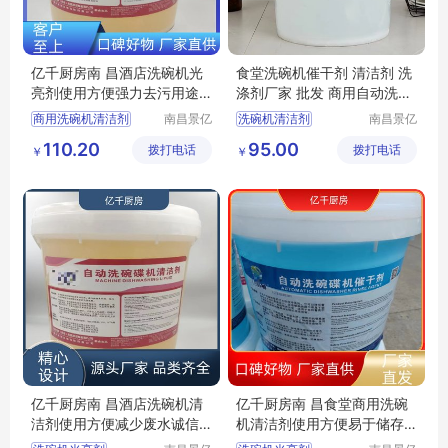
亿千厨房南 昌酒店洗碗机光
食堂洗碗机催干剂 清洁剂 洗
亮剂使用方便强力去污用途
涤剂厂家 批发 商用自动洗碗
广泛
机光亮剂
商用洗碗机清洁剂
南昌景亿
洗碗机清洁剂
南昌景亿
厨房设备
厨房设备
洗碗机专用洗涤剂
洗碗机洗涤剂
110.20
95.00
拨打电话
有限公司
拨打电话
有限公司
￥
￥
洗碗机清洁剂厂家
洗碗机催干剂
商用洗碗机洗涤剂厂家
洗碗机清洁剂厂家
商用洗碗机催干剂厂家
洗碗机催干剂厂家
亿千厨房南 昌酒店洗碗机清
亿千厨房南 昌食堂商用洗碗
洁剂使用方便减少废水诚信
机清洁剂使用方便易于储存
经营
诚信经营