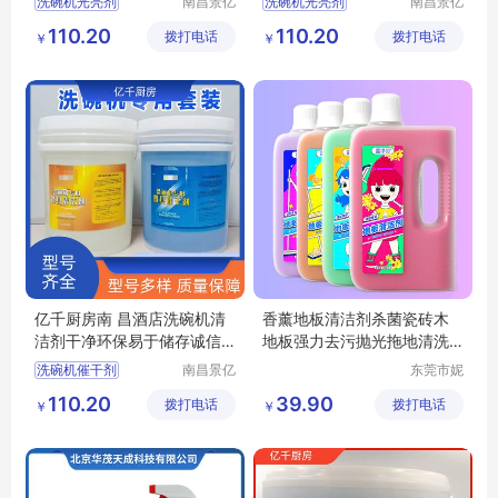
洗碗机光亮剂
南昌景亿
洗碗机光亮剂
南昌景亿
厨房设备
厨房设备
洗碗机专用洗涤剂
商用洗碗机光亮剂
110.20
110.20
拨打电话
有限公司
拨打电话
有限公司
￥
￥
洗碗机清洁剂厂家
洗碗机清洁剂厂家
商用洗碗机清洁剂厂家
洗碗机催干剂厂家
洗碗机专用光亮剂厂家
商用洗碗机光亮剂厂家
亿千厨房南 昌酒店洗碗机清
香薰地板清洁剂杀菌瓷砖木
洁剂干净环保易于储存诚信
地板强力去污抛光拖地清洗
经营
剂地板清洁剂
洗碗机催干剂
南昌景亿
东莞市妮
厨房设备
特洗涤用
洗碗机光亮剂
110.20
39.90
拨打电话
有限公司
拨打电话
品有限公
￥
￥
商用洗碗机洗涤剂
司
洗碗机洗涤剂厂家
洗碗机催干剂厂家