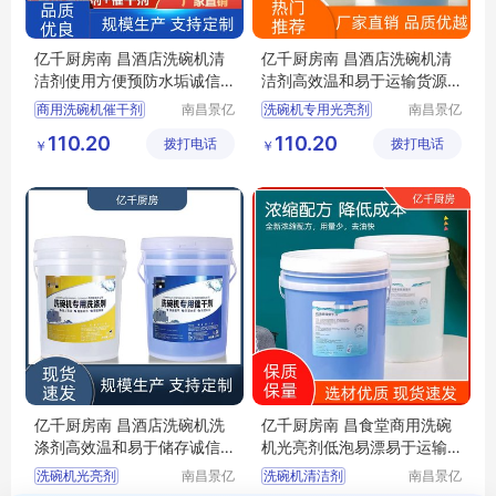
亿千厨房南 昌酒店洗碗机清
亿千厨房南 昌酒店洗碗机清
洁剂使用方便预防水垢诚信
洁剂高效温和易于运输货源
经营
稳定
商用洗碗机催干剂
南昌景亿
洗碗机专用光亮剂
南昌景亿
厨房设备
厨房设备
洗碗机洗涤剂厂家
洗碗机清洁剂厂家
110.20
110.20
拨打电话
有限公司
拨打电话
有限公司
￥
￥
洗碗机光亮剂厂家
洗碗机催干剂厂家
商用洗碗机清洁剂厂家
商用洗碗机洗涤剂厂家
洗碗机专用光亮剂厂家
商用洗碗机光亮剂厂家
亿千厨房南 昌酒店洗碗机洗
亿千厨房南 昌食堂商用洗碗
涤剂高效温和易于储存诚信
机光亮剂低泡易漂易于运输
经营
诚信经营
洗碗机光亮剂
南昌景亿
洗碗机清洁剂
南昌景亿
厨房设备
厨房设备
洗碗机清洁剂厂家
洗碗机催干剂