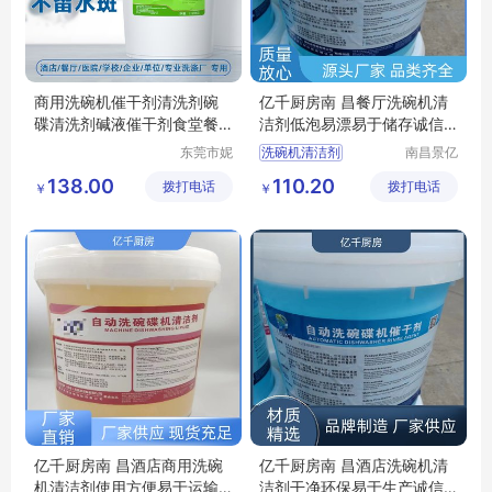
商用洗碗机催干剂清洗剂碗
亿千厨房南 昌餐厅洗碗机清
碟清洗剂碱液催干剂食堂餐
洁剂低泡易漂易于储存诚信
饮碗碟清洁剂
经营
东莞市妮
洗碗机清洁剂
南昌景亿
特洗涤用
厨房设备
洗碗机催干剂
138.00
110.20
拨打电话
品有限公
拨打电话
有限公司
￥
￥
商用洗碗机清洁剂
司
洗碗机洗涤剂厂家
商用洗碗机清洁剂厂家
亿千厨房南 昌酒店商用洗碗
亿千厨房南 昌酒店洗碗机清
机清洁剂使用方便易于运输
洁剂干净环保易于生产诚信