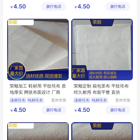
顺纺织有
顺纺织有
纯棉起绒布
口袋布
涤棉起绒布
4.50
4.50
拨打电话
限公司
拨打电话
限公司
￥
￥
涤棉起绒布
平纹坯布
平纹坯布
荣顺加工 鞋材用 平纹坯布 质
荣顺定制 箱包里布 平纹坯布
地厚实 网状布面设计 厂商
经久耐用 布面平整 直供
涤棉坯布
纯棉坯布
晋州市荣
涤棉坯布
纯棉坯布
晋州市荣
顺纺织有
顺纺织有
纯棉起绒布
纯棉起绒布
4.50
4.50
拨打电话
限公司
拨打电话
限公司
￥
￥
涤棉起绒布
平纹坯布
涤棉起绒布
平纹坯布