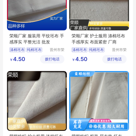
荣顺厂家 服装用 平纹坯布 手
荣顺厂家 护士服用 涤棉坯布
感厚实 平整光洁 批发
手感厚实 布面紧密 厂商
涤棉坯布
纯棉坯布
晋州市荣
涤棉坯布
纯棉坯布
晋州市荣
顺纺织有
顺纺织有
纯棉起绒布
纯棉起绒布
4.50
4.50
拨打电话
限公司
拨打电话
限公司
￥
￥
涤棉起绒布
平纹坯布
涤棉起绒布
平纹坯布