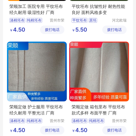
荣顺加工 医院专用 平纹坯布
平纹坯布 抗皱性好 耐热性能
经久耐用 吸湿性好 厂商
良好 面料风格多变
涤棉坯布
纯棉坯布
晋州市荣
平纹坯布
原坯
河北欧瑞
顺纺织有
纺织科技
纯棉起绒布
涤棉8020
坯布
4.50
5.50
拨打电话
限公司
拨打电话
有限公司
￥
￥
涤棉起绒布
平纹坯布
涤棉6535
荣顺定做 护士服用 平纹坯布
荣顺定做 箱包里布 平纹坯布
经久耐用 平整光洁 厂商
款式多样 布面平整 厂商
涤棉坯布
纯棉坯布
晋州市荣
涤棉坯布
纯棉坯布
晋州市荣
顺纺织有
顺纺织有
口袋布
涤棉起绒布
口袋布
纯棉起绒布
4.50
4.50
拨打电话
限公司
拨打电话
限公司
￥
￥
平纹坯布
平纹坯布