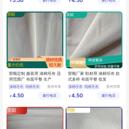
5.50
4.50
拨打电话
有限公司
拨打电话
限公司
￥
￥
平纹坯布
平纹坯布
荣顺定制 服装用 涤棉坯布 适
荣顺厂家 鞋材用 涤棉坯布 款
用范围广 布面平整 生产
式多样 布面平整 批发
涤棉坯布
纯棉坯布
晋州市荣
涤棉坯布
纯棉坯布
晋州市荣
顺纺织有
顺纺织有
纯棉起绒布
口袋布
涤棉起绒布
4.50
4.50
拨打电话
限公司
拨打电话
限公司
￥
￥
涤棉起绒布
平纹坯布
平纹坯布