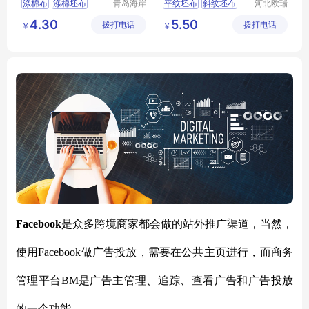
涤棉布
涤棉坯布
青岛海岸
平纹坯布
斜纹坯布
河北欧瑞
纺织有限
纺织科技
涤棉面料
涤棉府绸
涤棉8020
坯布
4.30
5.50
拨打电话
公司
拨打电话
有限公司
￥
￥
涤棉布133x72
涤棉9010
Facebook
是众多跨境商家都会做的站外推广渠道，当然，
使用
Facebook做广告投放，需要在公共主页进行，而商务
管理平台BM是广告主管理、追踪、查看广告和广告投放
的一个功能。