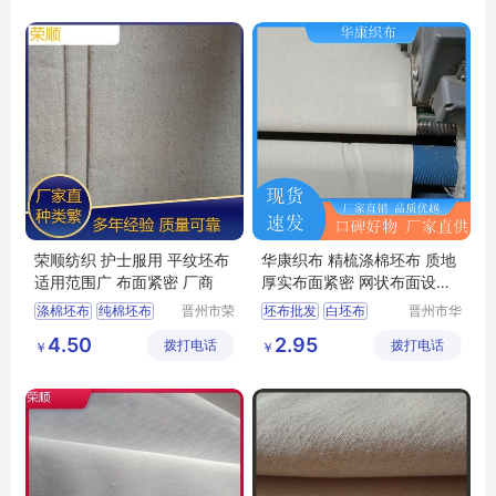
荣顺纺织 护士服用 平纹坯布
华康织布 精梳涤棉坯布 质地
适用范围广 布面紧密 厂商
厚实布面紧密 网状布面设计
实力厂家
涤棉坯布
纯棉坯布
晋州市荣
坯布批发
白坯布
晋州市华
顺纺织有
康织布厂
口袋布
涤棉起绒布
棉坯布
白坯布涤纶
4.50
2.95
拨打电话
限公司
拨打电话
￥
￥
平纹坯布
家纺坯布厂家