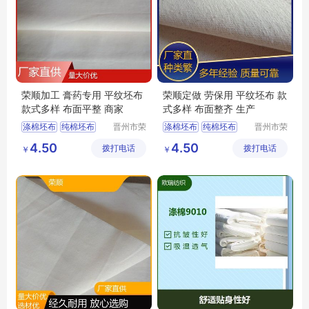
荣顺加工 膏药专用 平纹坯布
荣顺定做 劳保用 平纹坯布 款
款式多样 布面平整 商家
式多样 布面整齐 生产
涤棉坯布
纯棉坯布
晋州市荣
涤棉坯布
纯棉坯布
晋州市荣
顺纺织有
顺纺织有
口袋布
涤棉起绒布
口袋布
涤棉起绒布
4.50
4.50
拨打电话
限公司
拨打电话
限公司
￥
￥
平纹坯布
平纹坯布