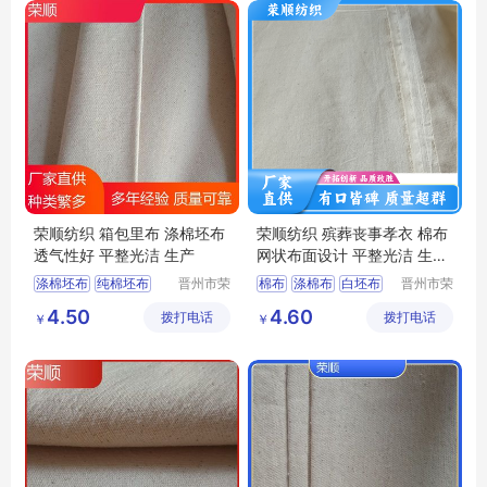
荣顺纺织 箱包里布 涤棉坯布
荣顺纺织 殡葬丧事孝衣 棉布
透气性好 平整光洁 生产
网状布面设计 平整光洁 生产
厂家
涤棉坯布
纯棉坯布
晋州市荣
棉布
涤棉布
白坯布
晋州市荣
顺纺织有
顺纺织有
口袋布
涤棉起绒布
纯棉坯布
纯棉平纹
4.50
4.60
拨打电话
限公司
拨打电话
限公司
￥
￥
平纹坯布