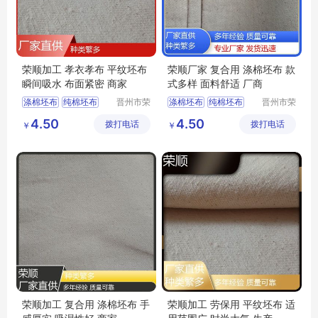
荣顺加工 孝衣孝布 平纹坯布
荣顺厂家 复合用 涤棉坯布 款
瞬间吸水 布面紧密 商家
式多样 面料舒适 厂商
涤棉坯布
纯棉坯布
晋州市荣
涤棉坯布
纯棉坯布
晋州市荣
顺纺织有
顺纺织有
纯棉起绒布
纯棉起绒布
4.50
4.50
拨打电话
限公司
拨打电话
限公司
￥
￥
涤棉起绒布
平纹坯布
涤棉起绒布
平纹坯布
荣顺加工 复合用 涤棉坯布 手
荣顺加工 劳保用 平纹坯布 适