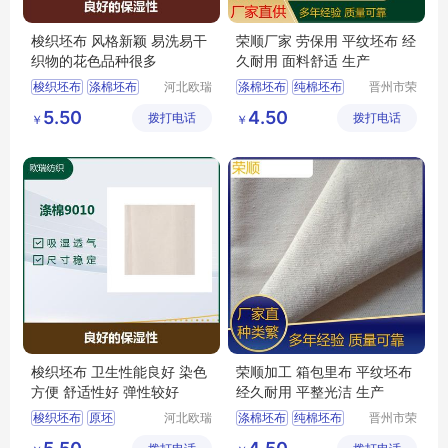
梭织坯布 风格新颖 易洗易干
荣顺厂家 劳保用 平纹坯布 经
织物的花色品种很多
久耐用 面料舒适 生产
梭织坯布
涤棉坯布
河北欧瑞
涤棉坯布
纯棉坯布
晋州市荣
纺织科技
顺纺织有
涤棉8020
涤棉9010
纯棉起绒布
5.50
4.50
拨打电话
有限公司
拨打电话
限公司
￥
￥
平纹坯布
涤棉起绒布
平纹坯布
梭织坯布 卫生性能良好 染色
荣顺加工 箱包里布 平纹坯布
方便 舒适性好 弹性较好
经久耐用 平整光洁 生产
梭织坯布
原坯
河北欧瑞
涤棉坯布
纯棉坯布
晋州市荣
纺织科技
顺纺织有
涤棉8020
坯布
口袋布
纯棉起绒布