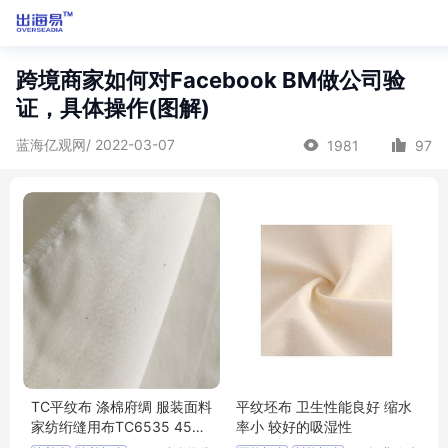
跨境商家如何对Facebook BM做公司验
证，具体操作(图解)
蓝海亿观网/ 2022-03-07
1981
97
TC平纹布 涤棉府绸 服装面料
平纹坯布 卫生性能良好 缩水
家纺绗缝用布TC6535 45X4
率小 较好的吸湿性
5 133X72 63