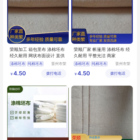
荣顺加工 箱包里布 涤棉坯布
荣顺厂家 帐篷用 涤棉坯布 经
经久耐用 网状布面设计 直供
久耐用 平整光洁 商家
涤棉坯布
纯棉坯布
晋州市荣
涤棉坯布
纯棉坯布
晋州市荣
顺纺织有
顺纺织有
纯棉起绒布
纯棉起绒布
4.50
4.50
拨打电话
限公司
拨打电话
限公司
￥
￥
涤棉起绒布
平纹坯布
涤棉起绒布
平纹坯布