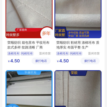
荣顺纺织 箱包里布 平纹坯布
荣顺纺织 鞋材用 涤棉坯布 质
款式多样 纹路清晰 厂商
地厚实 布面平整 生产
涤棉坯布
纯棉坯布
晋州市荣
涤棉坯布
纯棉坯布
晋州市荣
顺纺织有
顺纺织有
口袋布
涤棉起绒布
口袋布
涤棉起绒布
4.50
4.50
拨打电话
限公司
拨打电话
限公司
￥
￥
平纹坯布
平纹坯布