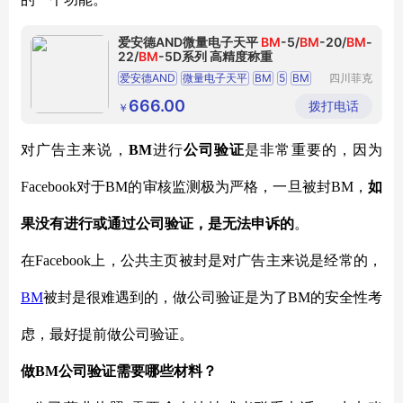
爱安德AND微量电子天平
BM
-5/
BM
-20/
BM
-
22/
BM
-5D系列 高精度称重
爱安德AND
微量电子天平
BM
5
BM
四川菲克
尔试验设
20
BM
22
BM
5D
高精度称重
备有限公
666.00
拨打电话
￥
司
对广告主来说，
BM
进行
公司验证
是非常重要的，因为
Facebook对于BM的审核监测极为严格，一旦被封BM，
如
果没有进行或通过公司验证，是无法申诉的
。
在
Facebook上，公共主页被封是对广告主来说是经常的，
BM
被封是很难遇到的，做公司验证是为了
BM的安全性考
虑，最好提前做公司验证。
做
BM公司验证需要哪些材料？