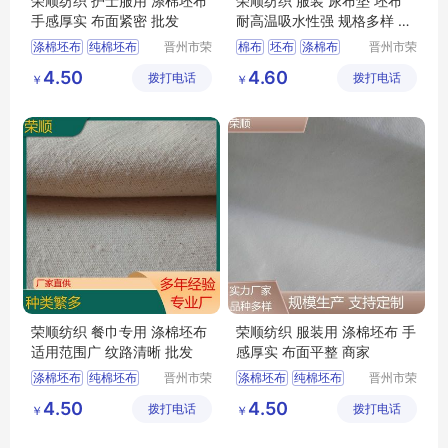
荣顺纺织 护士服用 涤棉坯布
荣顺纺织 服装 尿布垫 坯布
手感厚实 布面紧密 批发
耐高温吸水性强 规格多样 可
定制
涤棉坯布
纯棉坯布
晋州市荣
棉布
坯布
涤棉布
晋州市荣
顺纺织有
顺纺织有
纯棉起绒布
半漂棉布
纯棉坯布
4.50
4.60
拨打电话
限公司
拨打电话
限公司
￥
￥
涤棉起绒布
平纹坯布
荣顺纺织 餐巾专用 涤棉坯布
荣顺纺织 服装用 涤棉坯布 手
适用范围广 纹路清晰 批发
感厚实 布面平整 商家
涤棉坯布
纯棉坯布
晋州市荣
涤棉坯布
纯棉坯布
晋州市荣
顺纺织有
顺纺织有
纯棉起绒布
口袋布
纯棉起绒布
4.50
4.50
拨打电话
限公司
拨打电话
限公司
￥
￥
涤棉起绒布
平纹坯布
平纹坯布