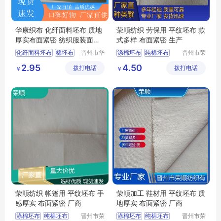
华康织布 化纤面料坯布 质地
荣顺纺织 劳保用 平纹坯布 款
厚实布面紧密 纺织服装面料
式多样 布面紧密 生产
用 实力厂家
化纤面料坯布
棉坯布
晋州市华
涤棉坯布
纯棉坯布
晋州市荣
康织布厂
顺纺织有
全棉坯布
口袋布
涤棉起绒布
2.95
4.50
拨打电话
拨打电话
限公司
￥
￥
精梳涤棉坯布
平纹坯布
家纺坯布厂家
荣顺纺织 帐篷用 平纹坯布 手
荣顺加工 鞋材用 平纹坯布 质
感厚实 布面紧密 厂商
地厚实 布面紧密 厂商
涤棉坯布
纯棉坯布
晋州市荣
涤棉坯布
纯棉坯布
晋州市荣