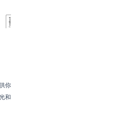
供你
光和