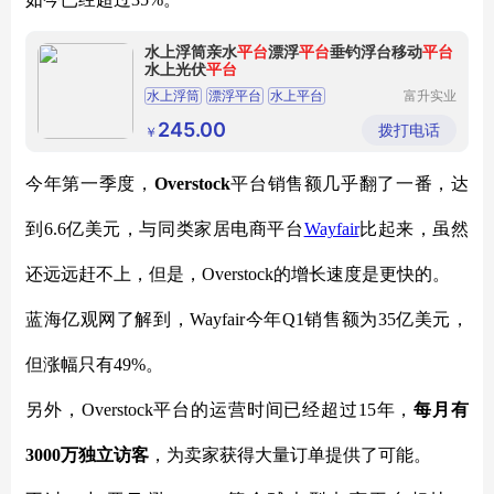
水上浮筒亲水
平台
漂浮
平台
垂钓浮台移动
平台
水上光伏
平台
水上浮筒
漂浮平台
水上平台
富升实业
（广州）
有限公司
245.00
拨打电话
￥
今年第一季度，
Overstock
平台销售额几乎翻了一番，达
到
6.6亿美元，与同类家居电商平台
Wayfair
比起来，虽然
还远远赶不上，但是，
Overstock的增长速度是更快的。
蓝海亿观网了解到，
Wayfair今年Q1销售额为35亿美元，
但涨幅只有49%。
另外，
Overstock平台的运营时间已经超过15年，
每月有
3000万独立访客
，为卖家获得大量订单提供了可能。