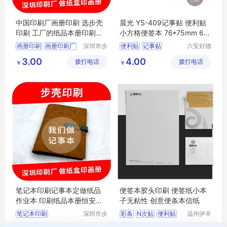
中国印刷厂画册印刷 选步壳
晨光 YS-409记事贴 便利贴
印刷 工厂的纸品本册印刷公
小方格便签本 76*75mm 60
司
页/本
画册印刷
画册印刷厂
深圳市步
便利贴
记事贴
六安好德
壳印刷有
商贸有限
东莞印刷厂
3.00
4.00
拨打电话
限公司
拨打电话
公司
￥
￥
纸品本册印刷公司
印刷画册
笔记本印刷记事本定做纸品
便签本胶头印刷 便签纸小本
作业本 印刷纸品本册恒安达
子无粘性 创意便条本信纸
工厂国内
笔记本印刷
深圳市步
彩条
N次贴
便利贴
温州伊丰
壳印刷有
标牌有限
记事本定做