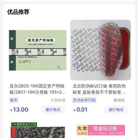
优品推荐
亚兴2805-16K固定资产明细
北京防伪标识订做 卷筒防伪
账/2801-16K分类账 195*27
标签 盘标卷装不干胶标签 防
3mm98张
伪标识印刷厂
账本
六安好德
防伪标签印刷
鑫瑞格
商贸有限
（固安）
定制卷筒不干胶标签
13.00
0.01
拨打电话
公司
拨打电话
科技有限
￥
￥
一物一码溯源防窜货系统
公司