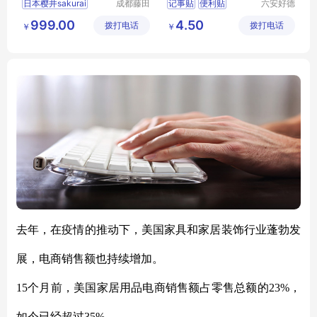
日本樱井sakurai
成都藤田
记事贴
便利贴
六安好德
科技有限
商贸有限
纸品本册
便条贴
999.00
4.50
拨打电话
公司
拨打电话
公司
￥
￥
去年，在疫情的推动下，美国家具和家居装饰行业蓬勃发
展，电商销售额也持续增加。
15个月前，美国家居用品电商销售额占零售总额的23%，
如今已经超过35%。