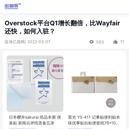
Overstock平台Q1增长翻倍，比Wayfair
还快，如何入驻？
蓝海亿观网/ 2022-03-07
593
71
日本樱井sakurai 纸品本册 便
晨光 YS-411 记事贴便利贴本
条贴 新闻点评纸质备忘录
味优事贴自粘便签纸76*101
mm-60页横线