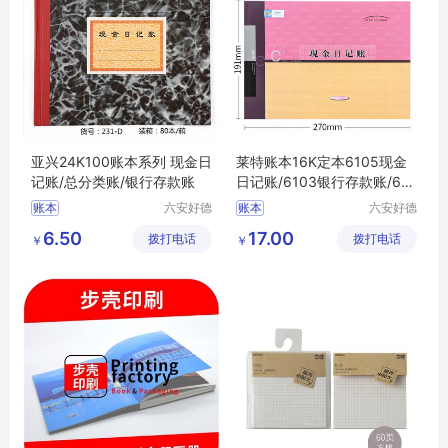
亚兴24K100账本系列 现金日
莱特账本16K定本6105现金
记账/总分类账/银行存款账
日记账/6103银行存款账/610
1总分类账
账本
六安好德
账本
六安好德
商贸有限
商贸有限
6.50
17.00
拨打电话
公司
拨打电话
公司
￥
￥