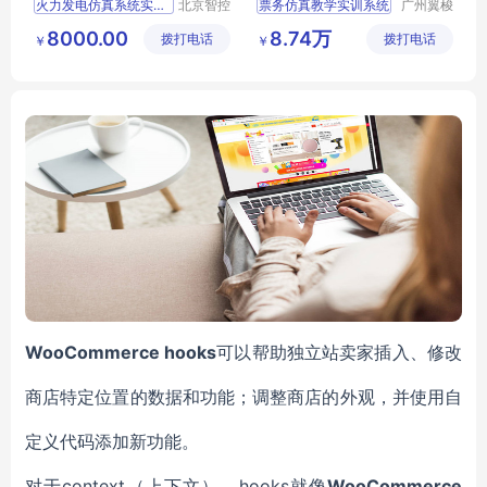
火力发电仿真系统实训平台
北京智控
票务仿真教学实训系统
广州翼梭
理工伟业
电子科技
火力发电仿真系统实训装置
自动售检票
AFC
8000.00
8.74万
拨打电话
科教设备
拨打电话
有限公司
￥
￥
火力发电仿真系统实训设备
综合实训
有限公司
火力发电仿真系统实训室方案
客票系统相关设备
火力发电仿真系统实训考核平台
客票教学实训系统
自动售检票仿真教学实训系统
WooCommerce hooks
可以帮助独立站卖家插入、修改
商店特定位置的数据和功能；调整商店的外观，并使用自
定义代码添加新功能。
context（上下文），hooks就像
WooCommerce
对于