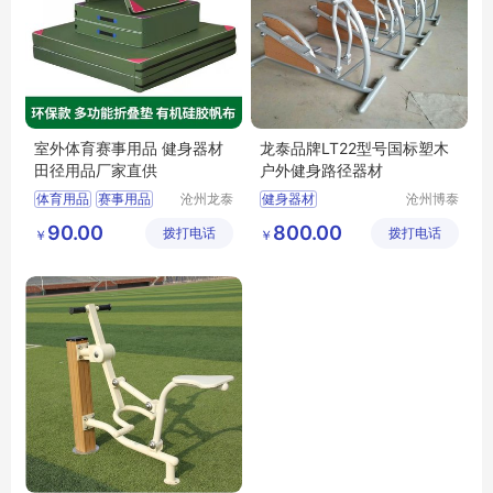
室外体育赛事用品 健身器材
龙泰品牌LT22型号国标塑木
田径用品厂家直供
户外健身路径器材
体育用品
赛事用品
沧州龙泰
健身器材
沧州博泰
体育器材
体育设备
体育垫子
比赛用品
90.00
800.00
拨打电话
有限公司
拨打电话
有限公司
￥
￥
垫子作用