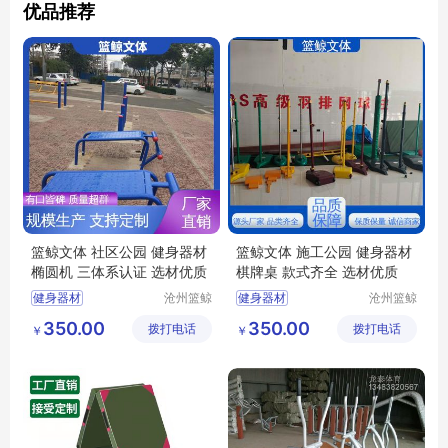
优品推荐
篮鲸文体 社区公园 健身器材
篮鲸文体 施工公园 健身器材
椭圆机 三体系认证 选材优质
棋牌桌 款式齐全 选材优质
健身器材
沧州篮鲸
健身器材
沧州篮鲸
文体器材
文体器材
健身器材椭圆机
健身器材棋牌桌
350.00
350.00
拨打电话
设备厂
拨打电话
设备厂
￥
￥
运动器材厂
椭圆机
组合运动器材
健骑机
健身器材厂家
椭圆机