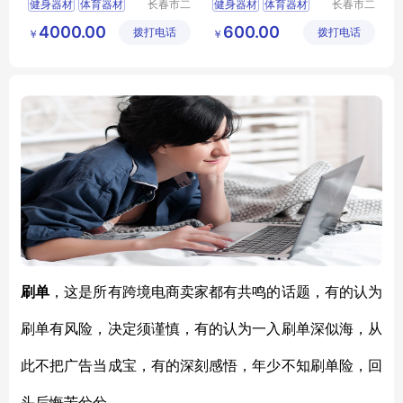
健身器材
体育器材
长春市二
健身器材
体育器材
长春市二
道区北腾
道区北腾
篮球架
乒乓球台
篮球架
乒乓球台
4000.00
600.00
拨打电话
五金产品
拨打电话
五金产品
￥
￥
批发处
批发处
刷单
，这是所有跨境电商卖家都有共鸣的话题，有的认为
刷单有风险，决定须谨慎，有的认为一入刷单深似海，从
此不把广告当成宝，有的深刻感悟，年少不知刷单险，回
头后悔苦兮兮。