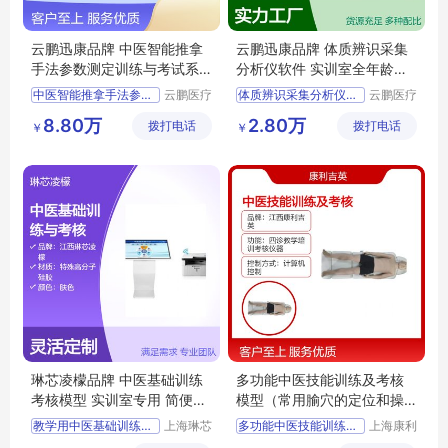
云鹏迅康品牌 中医智能推拿
云鹏迅康品牌 体质辨识采集
手法参数测定训练与考试系
分析仪软件 实训室全年龄段
统（网络版）
适用 简便操作
中医智能推拿手法参数测定训练与考试系统
云鹏医疗
体质辨识采集分析仪软件
云鹏医疗
科技(上
科技(上
网络版
云鹏迅康品牌体质辨识采集分析仪软件
8.80万
2.80万
拨打电话
海)有限
拨打电话
海)有限
￥
￥
云鹏迅康品牌中医智能推拿手法参数测定训练与考试系统
教学用体质辨识采集分析仪软件
公司
公司
教学用中医智能推拿手法参数测定训练与考试系统
培训考核用体质辨识采集分析仪软件
实训室用中医智能推拿手法参数测定训练与考试系统
实训室用体质辨识采集分析仪软件
培训考核用中医智能推拿手法参数测定训练与考试系统
琳芯凌檬品牌 中医基础训练
多功能中医技能训练及考核
考核模型 实训室专用 简便操
模型（常用腧穴的定位和操
作 全国包邮
作）简便操作
教学用中医基础训练与考核系统
上海琳芯
多功能中医技能训练及考核模型
上海康利
凌檬科技
吉英医疗
实训室用中医基础训练与考核系统
常用腧穴的定位和操作