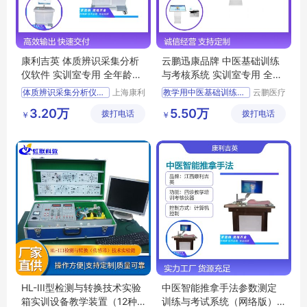
康利吉英 体质辨识采集分析
云鹏迅康品牌 中医基础训练
仪软件 实训室专用 全年龄适
与考核系统 实训室专用 全国
用 操作简便
包邮 简便操作
体质辨识采集分析仪软件
上海康利
教学用中医基础训练与考核系统
云鹏医疗
吉英医疗
科技(上
康利吉英品牌体质辨识采集分析仪软件
培训考核用中医基础训练与考核系统
3.20万
5.50万
拨打电话
科技有限
拨打电话
海)有限
￥
￥
教学用体质辨识采集分析仪软件
实训室用中医基础训练与考核系统
公司
公司
实训室用体质辨识采集分析仪软件
云鹏迅康品牌中医基础训练与考核系统
培训考核用体质辨识采集分析仪软件
中医基础训练与考核系统
HL-III型检测与转换技术实验
中医智能推拿手法参数测定
箱实训设备教学装置（12种
训练与考试系统（网络版）