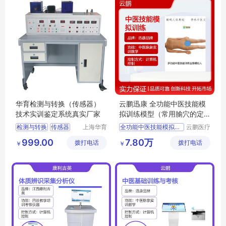
华育检测与转换（传感器）
云鹏迅康 全功能中医技能模
技术实训鉴定系统真实厂家
拟训练模型（常用腧穴的定
位和操作）
检测与转换
传感器
上海华育
全功能中医技能模拟训练模型
云鹏医疗
教学设备
科技(上
技术实训装置
常用腧穴的定位和操作
999.00
7.80万
拨打电话
有限公司
拨打电话
海)有限
￥
￥
技术实训鉴定系统
云鹏迅康品牌全功能中医技能模拟训练模型
公司
教学用全功能中医技能模拟训练模型
实训室用全功能中医技能模拟训练模型
培训考核用全功能中医技能模拟训练模型