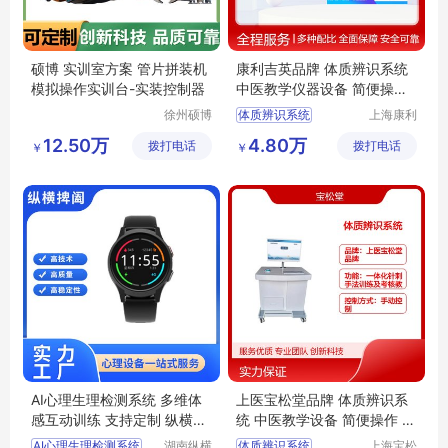
硕博 实训室方案 管片拼装机
康利吉英品牌 体质辨识系统
模拟操作实训台-实装控制器
中医教学仪器设备 简便操作
全国包邮
徐州硕博
体质辨识系统
上海康利
电子科技
吉英医疗
康利吉英品牌体质辨识系统
12.50万
4.80万
拨打电话
有限公司
拨打电话
科技有限
￥
￥
教学用体质辨识系统
公司
实训室用体质辨识系统
培训考核用体质辨识系统
AI心理生理检测系统 多维体
上医宝松堂品牌 体质辨识系
感互动训练 支持定制 纵横捭
统 中医教学设备 简便操作 培
阖
训考核必备
AI心理生理检测系统
湖南纵横
体质辨识系统
上海宝松