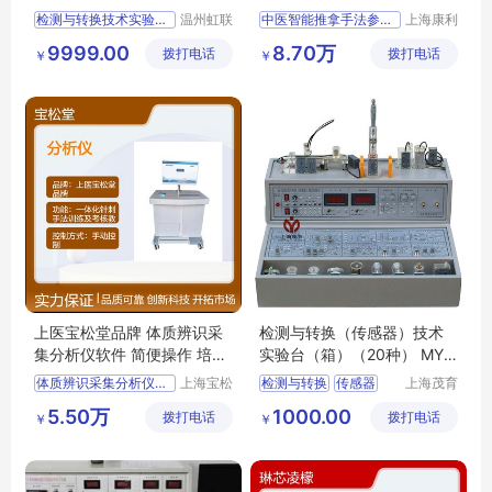
传感器）
模拟实操
检测与转换技术实验箱实训
温州虹联
中医智能推拿手法参数测定训练与考试系统
上海康利
科教设备
吉英医疗
检测与转换技术实验箱实训教学
网络版
9999.00
8.70万
拨打电话
有限公司
拨打电话
科技有限
￥
￥
检测与转换技术实验箱实训台
康利吉英品牌中医智能推拿手法参数测定训练与考试系统
公司
检测与转换技术实验箱实训设备
培训考核用中医智能推拿手法参数测定训练与考试系统
检测与转换技术实验箱实训装置
实训室中医智能推拿手法参数测定训练与考试系统
教学用中医智能推拿手法参数测定训练与考试系统
上医宝松堂品牌 体质辨识采
检测与转换（传感器）技术
集分析仪软件 简便操作 培训
实验台（箱）（20种） MY-
考核必备
318D
体质辨识采集分析仪软件
上海宝松
检测与转换
传感器
上海茂育
堂生物科
科教设备
上医宝松堂品牌体质辨识采集分析仪软件
技术实验台
5.50万
1000.00
拨打电话
技有限公
拨打电话
有限公司
￥
￥
教学用体质辨识采集分析仪软件
技术实验箱
司
实训室用体质辨识采集分析仪软件
技术实验设备
培训考核用体质辨识采集分析仪软件
技术实验装置
技术实训设备