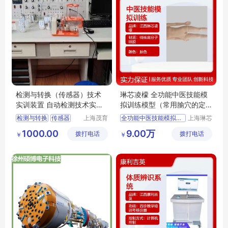
检测与转换（传感器）技术
琳芯凌檬 全功能中医技能模
实训装置 自动检测技术实验
拟训练模型（常用腧穴的定
设备 MY-317B
位和操作）
检测与转换
传感器
上海茂育
全功能中医技能模拟训练模型
上海琳芯
科教设备
凌檬科技
技术实训设备
常用腧穴的定位和操作
1000.00
9.00万
拨打电话
有限公司
拨打电话
有限公司
￥
￥
技术实验设备
琳芯凌檬品牌全功能中医技能模拟训练模型
技术实验装置
教学用全功能中医技能模拟训练模型
技术实训平台
实训室用全功能中医技能模拟训练模型
技术实验台
培训考核用全功能中医技能模拟训练模型