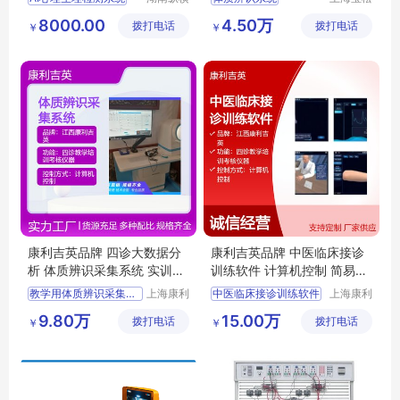
捭阖教学
堂生物科
情绪识别系统
上医宝松堂品牌体质辨识系统
8000.00
4.50万
拨打电话
设备有限
拨打电话
技有限公
￥
￥
智能情绪识别分析系统
教学用体质辨识系统
公司
司
功能动作及体适能评估系统
实训室用体质辨识系统
积极情绪训练系统
培训考核用体质辨识系统
康利吉英品牌 四诊大数据分
康利吉英品牌 中医临床接诊
析 体质辨识采集系统 实训室
训练软件 计算机控制 简易操
必备 简便操作
作 全国可售
教学用体质辨识采集系统
上海康利
中医临床接诊训练软件
上海康利
吉英医疗
吉英医疗
实训室用体质辨识采集系统
康利吉英品牌中医临床接诊训练软件
9.80万
15.00万
拨打电话
科技有限
拨打电话
科技有限
￥
￥
培训考核用体质辨识采集系统
教学用中医临床接诊训练软件
公司
公司
康利吉英品牌体质辨识采集系统
实训室用中医临床接诊训练软件
体质辨识采集系统
培训考核用中医临床接诊训练软件