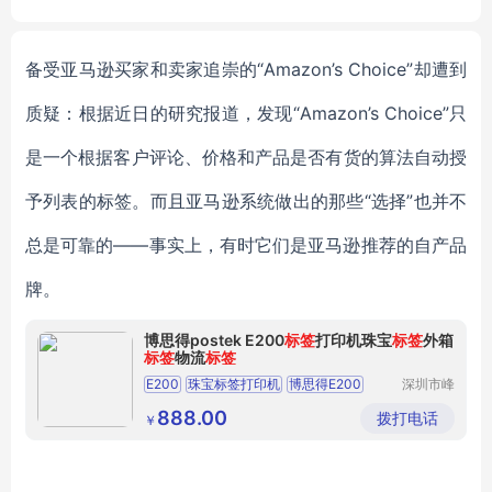
on-proof Equipments box
备受亚马逊买家和卖家追崇的“Amazon’s Choice”却遭到
质疑：根据近日的研究报道，发现“Amazon’s Choice”只
是一个根据客户评论、价格和产品是否有货的算法自动授
予列表的标签。而且亚马逊系统做出的那些“选择”也并不
总是可靠的——事实上，有时它们是亚马逊推荐的自产品
牌。
博思得postek E200
标签
打印机珠宝
标签
外箱
标签
物流
标签
E200
珠宝标签打印机
博思得E200
深圳市峰
业信息技
术有限公
888.00
拨打电话
￥
司