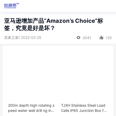
亚马逊增加产品“Amazon’s Choice”标
签，究竟是好是坏？
卖家之家/ 2022-02-25
2041
120
200m depth high rotating s
TJXH Stainless Steel Load
peed water well drill rig in P
Cells IP65 Junction Box for
hilippines
Electronic Weighing Explosi