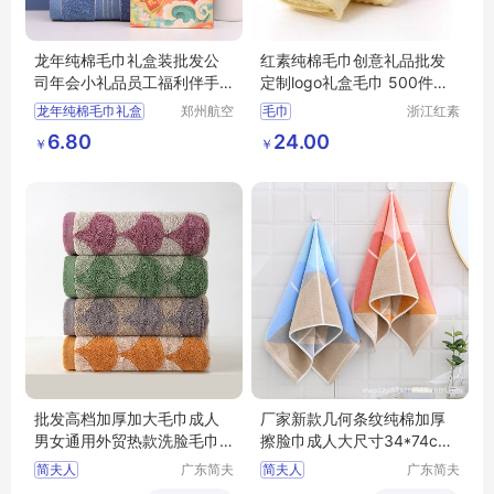
龙年纯棉毛巾礼盒装批发公
红素纯棉毛巾创意礼品批发
司年会小礼品员工福利伴手
定制logo礼盒毛巾 500件起
礼定 制logo
订不单独零售
龙年纯棉毛巾礼盒
郑州航空
毛巾
浙江红素
港区全瑞
实业有限
手礼定
制logo
6.80
24.00
￥
￥
琦日用品
公司
店
批发高档加厚加大毛巾成人
厂家新款几何条纹纯棉加厚
男女通用外贸热款洗脸毛巾
擦脸巾成人大尺寸34*74cm
纯棉
家庭毛巾
简夫人
广东简夫
简夫人
广东简夫
人家纺有
人家纺有