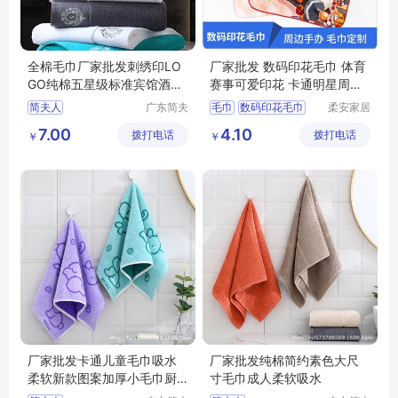
全棉毛巾厂家批发刺绣印LO
厂家批发 数码印花毛巾 体育
GO纯棉五星级标准宾馆酒店
赛事可爱印花 卡通明星周边
民俗浴巾
手办 柔安家居
简夫人
广东简夫
毛巾
数码印花毛巾
柔安家居
人家纺有
用品（南
毛巾定制
印花毛巾
7.00
4.10
拨打电话
限公司
拨打电话
通）有限
￥
￥
公司
厂家批发卡通儿童毛巾吸水
厂家批发纯棉简约素色大尺
柔软新款图案加厚小毛巾厨
寸毛巾成人柔软吸水
房擦手巾