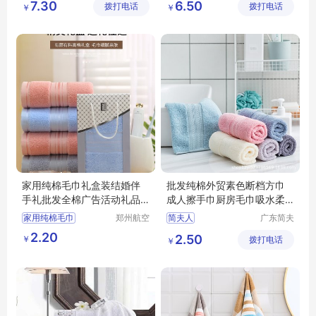
7.30
6.50
拨打电话
限公司
拨打电话
限公司
￥
￥
家用纯棉毛巾礼盒装结婚伴
批发纯棉外贸素色断档方巾
手礼批发全棉广告活动礼品
成人擦手巾厨房毛巾吸水柔
毛巾刺绣logo
软家用
家用纯棉毛巾
郑州航空
简夫人
广东简夫
港区全瑞
人家纺有
礼盒装结婚伴手礼
2.20
2.50
￥
琦日用品
拨打电话
限公司
￥
广告活动礼品毛巾刺绣logo
店