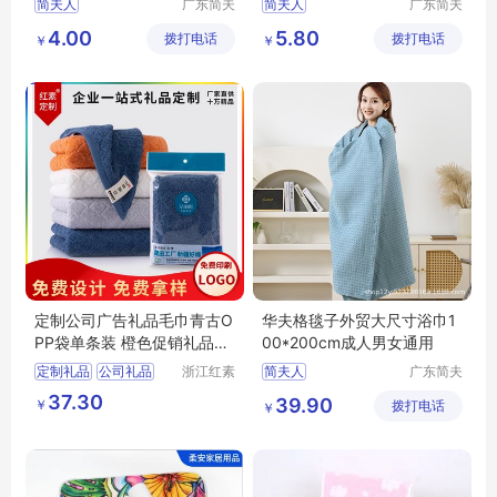
简夫人
广东简夫
简夫人
广东简夫
人家纺有
人家纺有
4.00
5.80
拨打电话
限公司
拨打电话
限公司
￥
￥
定制公司广告礼品毛巾青古O
华夫格毯子外贸大尺寸浴巾1
PP袋单条装 橙色促销礼品创
00*200cm成人男女通用
意伴手礼
定制礼品
公司礼品
浙江红素
简夫人
广东简夫
实业有限
人家纺有
广告礼品
毛巾
37.30
39.90
￥
公司
拨打电话
限公司
￥
促销礼品