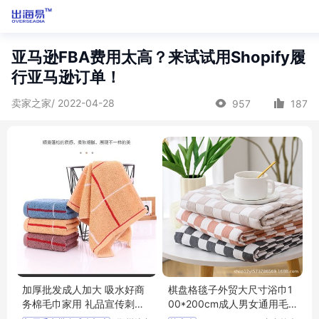
亚马逊FBA费用太高？来试试用Shopify履
行亚马逊订单！
卖家之家/ 2022-04-28
957
187
加厚批发成人加大 吸水好商
棋盘格毯子外贸大尺寸浴巾1
务棉毛巾家用 礼品宣传刺绣l
00*200cm成人男女通用毛
ogo
巾毯