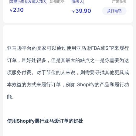
加厚毛巾批发成人加大
郑州航空
简夫人
广东简夫
港区全瑞
人家纺有
吸水好商务棉毛巾家用
2.10
39.90
￥
琦日用品
拨打电话
限公司
￥
礼品宣传刺绣logo
店
亚马逊平台的卖家可以通过使用亚马逊FBA或SFP来履行
订单，且好处很多，但是其最大的缺点之一是你需要为这
项服务付费。对于节俭的人来说，则需要寻找其他更具成
本效益的方式来履行订单，例如 Shopify的产品和履行功
能。
使用Shopify履行亚马逊订单的好处