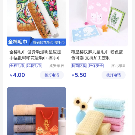
全棉毛巾 健身动漫明星应援
穆皇棉汉麻儿童毛巾 粉色蓝
手幅数码印花运动巾 擦手巾
色可选 支持加工定制
全棉毛巾
印花毛巾
柔安家居
抗菌防臭
环保安全
河北穆皇
用品（南
纺织品制
擦手巾
运动毛巾
儿童毛巾生产厂家
4.00
5.50
拨打电话
通）有限
拨打电话
造有限公
￥
￥
毛巾定制
汉麻毛巾
公司
司