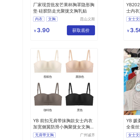
厂家现货批发芒果杯胸罩隐形胸
YB2
垫 硅胶防走光聚拢文胸乳贴
士内衣
内衣
文胸
昆山义斯
女士文
莱电子有
隐形文胸
限公司
3.90
3.5
获取底价
￥
￥
YB 前扣无肩带抹胸款女士内衣
YB 媛
加宽侧翼防滑小胸聚拢女文胸 D
全蚕丝
YT1011
女内衣
无肩带文胸
广州诚齐
女士文
服饰有限