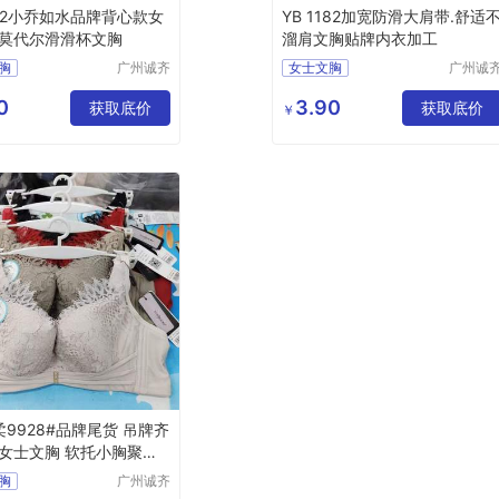
022小乔如水品牌背心款女
YB 1182加宽防滑大肩带.舒适
莫代尔滑滑杯文胸
溜肩文胸贴牌内衣加工
胸
广州诚齐
女士文胸
广州诚
服饰有限
服饰有
公司
公司
0
3.90
获取底价
获取底价
￥
柔9928#品牌尾货 吊牌齐
女士文胸 软托小胸聚拢
胸
广州诚齐
服饰有限