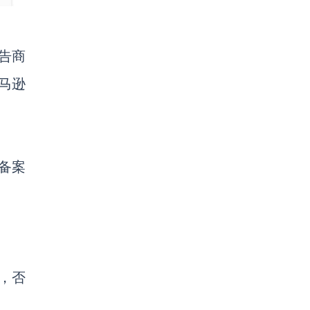
告商
马逊
牌备案
，否