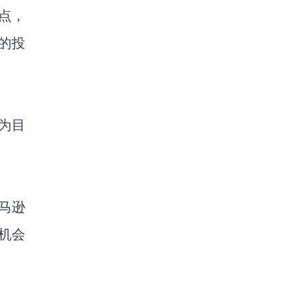
点，
的投
定为目
亚马逊
机会