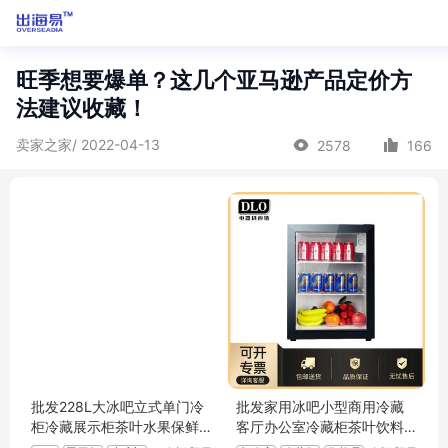
旺季想要爆单？这几个亚马逊产品定价方
法建议收藏！
卖家之家/ 2022-04-13
2578
166
批发228L大冰吧立式单门冷
批发家用冰吧小型商用冷藏
柜冷藏展示柜茶叶水果保鲜
客厅办公室冷藏柜茶叶饮料
玻璃门陈列柜
水果化妆品柜