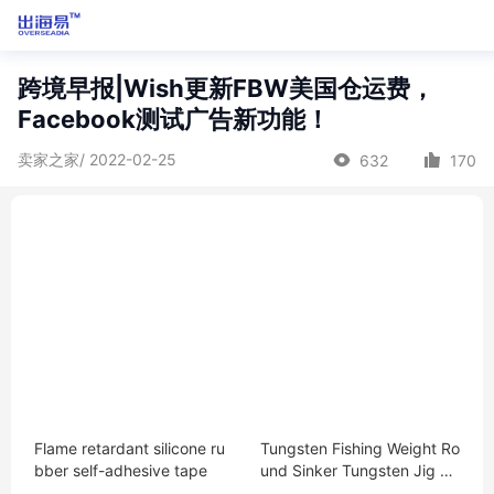
跨境早报|Wish更新FBW美国仓运费，
Facebook测试广告新功能！
卖家之家/ 2022-02-25
632
170
Flame retardant silicone ru
Tungsten Fishing Weight Ro
bber self-adhesive tape
und Sinker Tungsten Jig He
ad 45g-200g In Stock